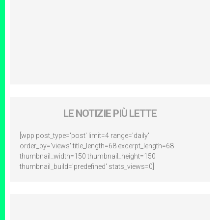
LE NOTIZIE PIÙ LETTE
[wpp post_type='post' limit=4 range='daily'
order_by='views' title_length=68 excerpt_length=68
thumbnail_width=150 thumbnail_height=150
thumbnail_build='predefined' stats_views=0]