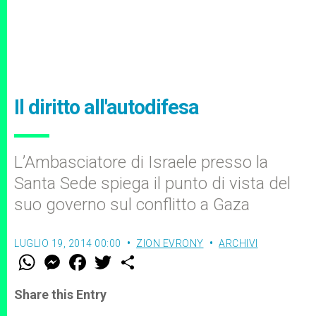
Il diritto all'autodifesa
L’Ambasciatore di Israele presso la
Santa Sede spiega il punto di vista del
suo governo sul conflitto a Gaza
LUGLIO 19, 2014 00:00
ZION EVRONY
ARCHIVI
W
M
F
T
S
h
e
a
w
h
a
s
c
i
a
t
s
e
t
r
Share this Entry
s
e
b
t
e
A
n
o
e