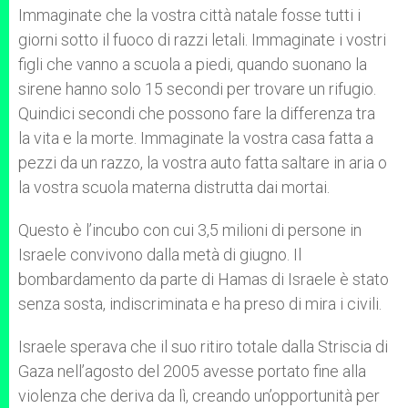
p
g
o
r
Immaginate che la vostra città natale fosse tutti i
p
e
k
giorni sotto il fuoco di razzi letali. Immaginate i vostri
r
figli che vanno a scuola a piedi, quando suonano la
sirene hanno solo 15 secondi per trovare un rifugio.
Quindici secondi che possono fare la differenza tra
la vita e la morte. Immaginate la vostra casa fatta a
pezzi da un razzo, la vostra auto fatta saltare in aria o
la vostra scuola materna distrutta dai mortai.
Questo è l’incubo con cui 3,5 milioni di persone in
Israele convivono dalla metà di giugno. Il
bombardamento da parte di Hamas di Israele è stato
senza sosta, indiscriminata e ha preso di mira i civili.
Israele sperava che il suo ritiro totale dalla Striscia di
Gaza nell’agosto del 2005 avesse portato fine alla
violenza che deriva da lì, creando un’opportunità per