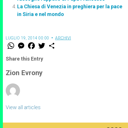
La Chiesa di Venezia in preghiera per la pace
in Siria e nel mondo
LUGLIO 19, 2014 00:00
ARCHIVI
W
M
F
T
S
h
e
a
w
h
a
s
c
i
a
t
s
e
t
r
Share this Entry
s
e
b
t
e
A
n
o
e
p
g
o
r
Zion Evrony
p
e
k
r
View all articles