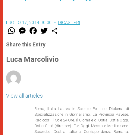
LUGLIO 17, 2014 00:00
DICASTERI
W
M
F
T
S
h
e
a
w
h
a
s
c
i
a
t
s
e
t
r
Share this Entry
s
e
b
t
e
A
n
o
e
p
g
o
r
Luca Marcolivio
p
e
k
r
View all articles
Roma, Italia Laurea in Scienze Politiche. Diploma di
Specializzazione in Giornalismo. La Provincia Pavese.
Radiocor - Il Sole 24 Ore. Il Giornale di Ostia. Ostia Oggi.
Ostia Città (direttore). Eur Oggi. Messa e Meditazione.
Sacerdos. Destra Italiana. Corrispondenza Romana.