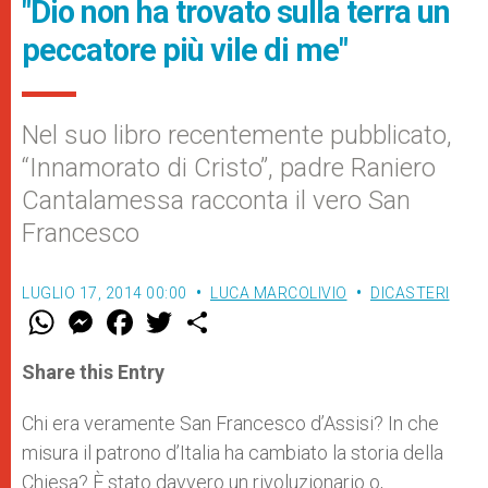
"Dio non ha trovato sulla terra un
peccatore più vile di me"
Nel suo libro recentemente pubblicato,
“Innamorato di Cristo”, padre Raniero
Cantalamessa racconta il vero San
Francesco
LUGLIO 17, 2014 00:00
LUCA MARCOLIVIO
DICASTERI
W
M
F
T
S
h
e
a
w
h
a
s
c
i
a
t
s
e
t
r
Share this Entry
s
e
b
t
e
A
n
o
e
p
g
o
r
Chi era veramente San Francesco d’Assisi? In che
p
e
k
misura il patrono d’Italia ha cambiato la storia della
r
Chiesa? È stato davvero un rivoluzionario o,