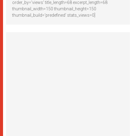
order_by='views' title_length=68 excerpt_length=68
thumbnail_width=150 thumbnail_height=150
thumbnail_build='predefined' stats_views=0]