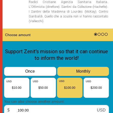
Radici Cristiane. Agenzia Sanitaria Italiana.
L'Ottimista (direttore). Santini da Collezione (Hachette).
I Santini della Madonna di Lourdes (McKay). Contro
Garibaldi. Quello che a scuola non vi hanno raccontato
(Vallecchi).