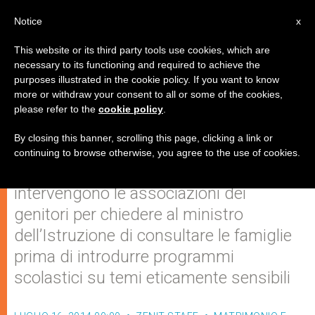
IT
Notice
x
This website or its third party tools use cookies, which are
necessary to its functioning and required to achieve the
purposes illustrated in the cookie policy. If you want to know
"Il ministro Giannini coinvolga le
more or withdraw your consent to all or some of the cookies,
please refer to the
cookie policy
.
famiglie"
By closing this banner, scrolling this page, clicking a link or
continuing to browse otherwise, you agree to the use of cookies.
Dopo l’incontro con i gruppi Lgbt,
intervengono le associazioni dei
genitori per chiedere al ministro
dell’Istruzione di consultare le famiglie
prima di introdurre programmi
scolastici su temi eticamente sensibili