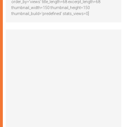
order_by='views' title_length=68 excerpt_length=68
thumbnail_width=150 thumbnail_height=150
thumbnail_build='predefined' stats_views=0]