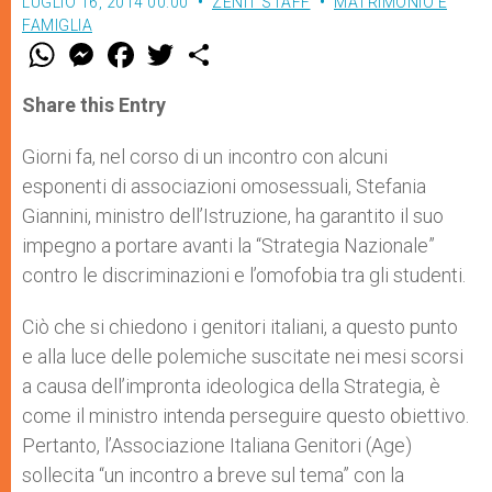
LUGLIO 16, 2014 00:00
ZENIT STAFF
MATRIMONIO E
FAMIGLIA
W
M
F
T
S
h
e
a
w
h
a
s
c
i
a
t
s
e
t
r
Share this Entry
s
e
b
t
e
A
n
o
e
p
g
o
r
Giorni fa, nel corso di un incontro con alcuni
p
e
k
esponenti di associazioni omosessuali, Stefania
r
Giannini, ministro dell’Istruzione, ha garantito il suo
impegno a portare avanti la “Strategia Nazionale”
contro le discriminazioni e l’omofobia tra gli studenti.
Ciò che si chiedono i genitori italiani, a questo punto
e alla luce delle polemiche suscitate nei mesi scorsi
a causa dell’impronta ideologica della Strategia, è
come il ministro intenda perseguire questo obiettivo.
Pertanto, l’Associazione Italiana Genitori (Age)
sollecita “un incontro a breve sul tema” con la