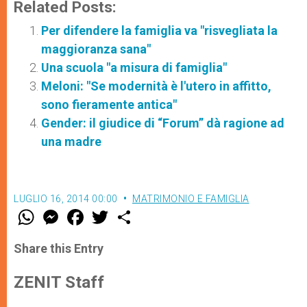
Related Posts:
Per difendere la famiglia va "risvegliata la
maggioranza sana"
Una scuola "a misura di famiglia"
Meloni: "Se modernità è l'utero in affitto,
sono fieramente antica"
Gender: il giudice di “Forum” dà ragione ad
una madre
LUGLIO 16, 2014 00:00
MATRIMONIO E FAMIGLIA
W
M
F
T
S
h
e
a
w
h
a
s
c
i
a
t
s
e
t
r
Share this Entry
s
e
b
t
e
A
n
o
e
p
g
o
r
ZENIT Staff
p
e
k
r