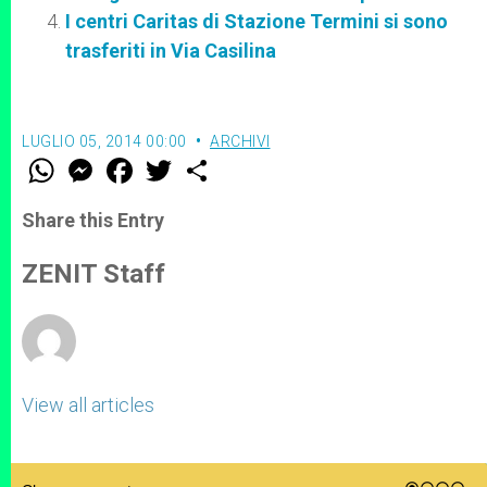
I centri Caritas di Stazione Termini si sono
trasferiti in Via Casilina
LUGLIO 05, 2014 00:00
ARCHIVI
W
M
F
T
S
h
e
a
w
h
a
s
c
i
a
t
s
e
t
r
Share this Entry
s
e
b
t
e
A
n
o
e
p
g
o
r
ZENIT Staff
p
e
k
r
View all articles