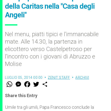
della Caritas nella "Casa degli
Angeli"
Nel menu, piatti tipici e l’immancabile
mate. Alle 14.30, la partenza in
elicottero verso Castelpetroso per
l’incontro con i giovani di Abruzzo e
Molise
LUGLIO 05, 2014 00:00
ZENIT STAFF
ARCHIVI
W
M
F
T
S
h
e
a
w
h
a
s
c
i
a
t
s
e
t
r
Share this Entry
s
e
b
t
e
A
n
o
e
p
g
o
r
Umile tra gli umili, Papa Francesco conclude la
p
e
k