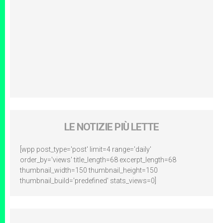
LE NOTIZIE PIÙ LETTE
[wpp post_type='post' limit=4 range='daily'
order_by='views' title_length=68 excerpt_length=68
thumbnail_width=150 thumbnail_height=150
thumbnail_build='predefined' stats_views=0]