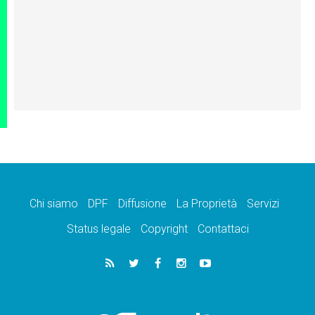
Chi siamo
DPF
Diffusione
La Proprietà
Servizi
Status legale
Copyright
Contattaci