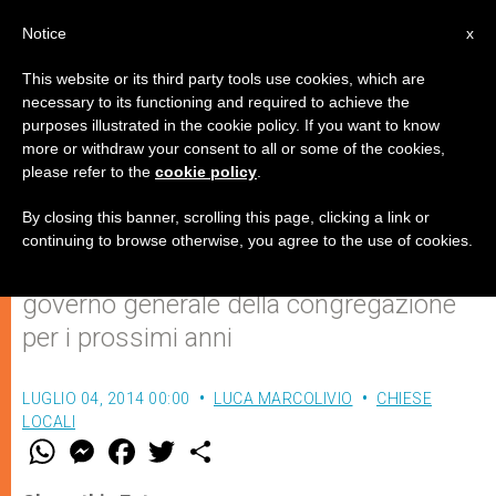
IT
Notice
x
This website or its third party tools use cookies, which are
necessary to its functioning and required to achieve the
purposes illustrated in the cookie policy. If you want to know
Un gesuita come assistente
more or withdraw your consent to all or some of the cookies,
please refer to the
cookie policy
.
pontificio per i Legionari di Cristo
By closing this banner, scrolling this page, clicking a link or
continuing to browse otherwise, you agree to the use of cookies.
Padre Gianfranco Ghirlanda assisterà il
governo generale della congregazione
per i prossimi anni
LUGLIO 04, 2014 00:00
LUCA MARCOLIVIO
CHIESE
LOCALI
W
M
F
T
S
h
e
a
w
h
a
s
c
i
a
t
s
e
t
r