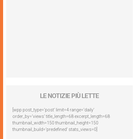
LE NOTIZIE PIÙ LETTE
[wpp post_type='post' limit=4 range='daily'
order_by='views' title_length=68 excerpt_length=68
thumbnail_width=150 thumbnail_height=150
thumbnail_build='predefined' stats_views=0]