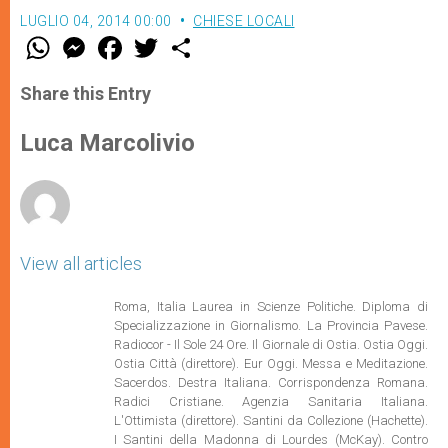
LUGLIO 04, 2014 00:00
CHIESE LOCALI
W
M
F
T
S
h
e
a
w
h
a
s
c
i
a
t
s
e
t
r
Share this Entry
s
e
b
t
e
A
n
o
e
p
g
o
r
Luca Marcolivio
p
e
k
r
View all articles
Roma, Italia Laurea in Scienze Politiche. Diploma di
Specializzazione in Giornalismo. La Provincia Pavese.
Radiocor - Il Sole 24 Ore. Il Giornale di Ostia. Ostia Oggi.
Ostia Città (direttore). Eur Oggi. Messa e Meditazione.
Sacerdos. Destra Italiana. Corrispondenza Romana.
Radici Cristiane. Agenzia Sanitaria Italiana.
L'Ottimista (direttore). Santini da Collezione (Hachette).
I Santini della Madonna di Lourdes (McKay). Contro