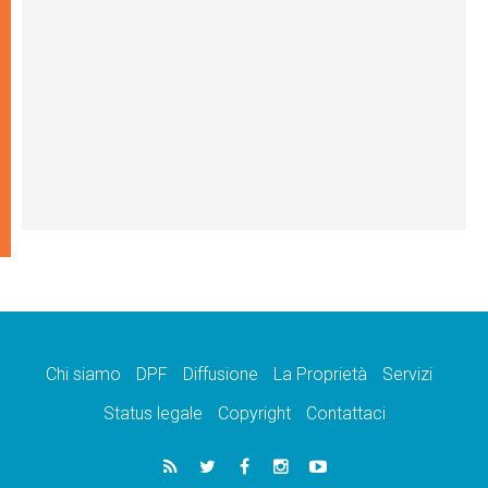
Chi siamo
DPF
Diffusione
La Proprietà
Servizi
Status legale
Copyright
Contattaci