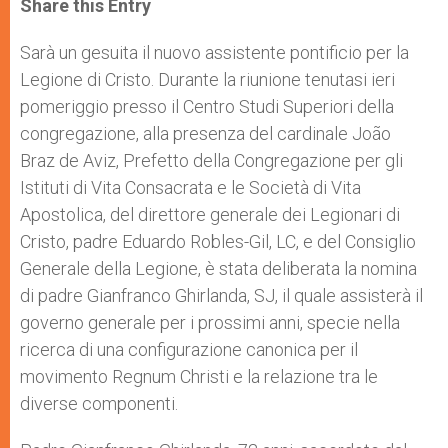
Share this Entry
s
e
b
t
e
A
n
o
e
p
g
o
r
Sarà un gesuita il nuovo assistente pontificio per la
p
e
k
Legione di Cristo. Durante la riunione tenutasi ieri
r
pomeriggio presso il Centro Studi Superiori della
congregazione, alla presenza del cardinale João
Braz de Aviz, Prefetto della Congregazione per gli
Istituti di Vita Consacrata e le Società di Vita
Apostolica, del direttore generale dei Legionari di
Cristo, padre Eduardo Robles-Gil, LC, e del Consiglio
Generale della Legione, è stata deliberata la nomina
di padre Gianfranco Ghirlanda, SJ, il quale assisterà il
governo generale per i prossimi anni, specie nella
ricerca di una configurazione canonica per il
movimento Regnum Christi e la relazione tra le
diverse componenti.