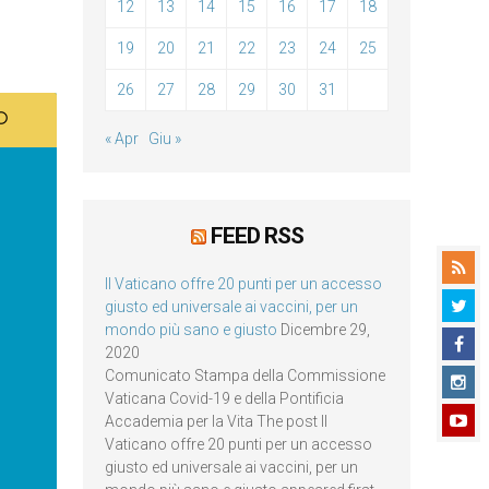
12
13
14
15
16
17
18
19
20
21
22
23
24
25
26
27
28
29
30
31
« Apr
Giu »
FEED RSS
Il Vaticano offre 20 punti per un accesso
giusto ed universale ai vaccini, per un
mondo più sano e giusto
Dicembre 29,
2020
Comunicato Stampa della Commissione
Vaticana Covid-19 e della Pontificia
Accademia per la Vita The post Il
Vaticano offre 20 punti per un accesso
giusto ed universale ai vaccini, per un