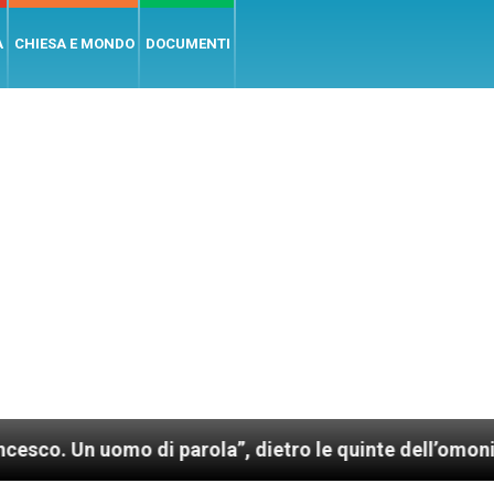
A
CHIESA E MONDO
DOCUMENTI
omo di parola”, dietro le quinte dell’omonimo film d