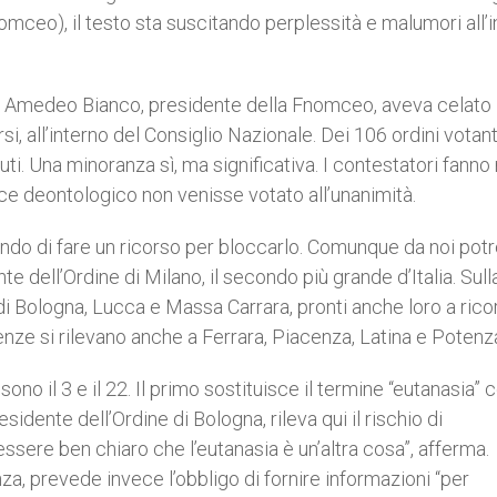
nomceo), il testo sta suscitando perplessità e malumori all’
di Amedeo Bianco, presidente della Fnomceo, aveva celato 
si, all’interno del Consiglio Nazionale. Dei 106 ordini votant
enuti. Una minoranza sì, ma significativa. I contestatori fanno
ce deontologico non venisse votato all’unanimità.
ndo di fare un ricorso per bloccarlo. Comunque da noi po
e dell’Ordine di Milano, il secondo più grande d’Italia. Sull
 di Bologna, Lucca e Massa Carrara, pronti anche loro a rico
enze si rilevano anche a Ferrara, Piacenza, Latina e Potenz
no il 3 e il 22. Il primo sostituisce il termine “eutanasia” 
sidente dell’Ordine di Bologna, rileva qui il rischio di
essere ben chiaro che l’eutanasia è un’altra cosa”, afferma.
nza, prevede invece l’obbligo di fornire informazioni “per