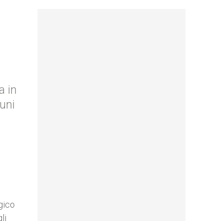
a in
cuni
gico
li