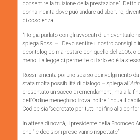
consentire la fruizione della prestazione”. Detto 
donna incinta dove può andare ad abortire, diven
di coscienza.
“Ho già parlato con gli avvocati di un eventuale r
spiega Rossi – . Devo sentire il nostro consiglio i
deontologico ma restare con quello del 2006, o d
meno. La legge ci permette di farlo ed è la stessa
Rossi lamenta poi uno scarso coinvolgimento da p
stata molta possibilità di dialogo – spiega all’
Adn
presentato un sacco di emendamenti, ma alla fine 
dell’Ordine meneghino trova inoltre “inqualificabil
Codice sia “secretato per tutti noi fino alla conf
In attesa di novità, il presidente della Fnomceo 
che “le decisioni prese vanno rispettate”.