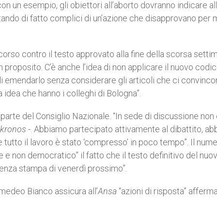
con un esempio, gli obiettori all’aborto dovranno indicare al
tando di fatto complici di un’azione che disapprovano per 
icorso contro il testo approvato alla fine della scorsa sett
n proposito. C’è anche l’idea di non applicare il nuovo codi
i emendarlo senza considerare gli articoli che ci convinco
 idea che hanno i colleghi di Bologna”.
arte del Consiglio Nazionale. “In sede di discussione non 
kronos
-. Abbiamo partecipato attivamente al dibattito, a
tutto il lavoro è stato ‘compresso’ in poco tempo”. Il num
e e non democratico” il fatto che il testo definitivo del nuo
erenza stampa di venerdì prossimo”.
Amedeo Bianco assicura all’
Ansa
“azioni di risposta” affer