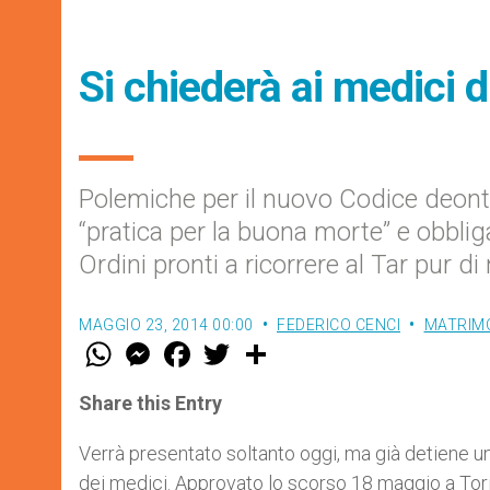
Si chiederà ai medici d
Polemiche per il nuovo Codice deonto
“pratica per la buona morte” e obbliga 
Ordini pronti a ricorrere al Tar pur di
MAGGIO 23, 2014 00:00
FEDERICO CENCI
MATRIMO
W
M
F
T
S
h
e
a
w
h
a
s
c
i
a
t
s
e
t
r
Share this Entry
s
e
b
t
e
A
n
o
e
p
g
o
r
Verrà presentato soltanto oggi, ma già detiene u
p
e
k
dei medici. Approvato lo scorso 18 maggio a Tori
r