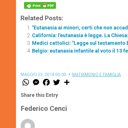
Related Posts:
"Eutanasia ai minori, certi che non accadr
California: l'eutanasia è legge. La Chies
Medici cattolici: "Legge sul testamento 
Belgio: eutanasia infantile al voto il 13 f
MAGGIO 23, 2014 00:00
MATRIMONIO E FAMIGLIA
W
M
F
T
S
h
e
a
w
h
a
s
c
i
a
t
s
e
t
r
Share this Entry
s
e
b
t
e
A
n
o
e
p
g
o
r
Federico Cenci
p
e
k
r