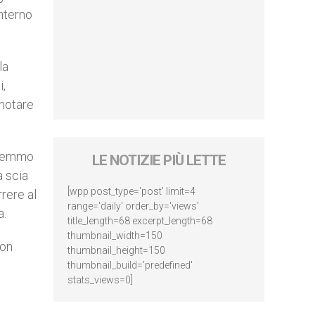
interno
la
i,
 notare
tremmo
LE NOTIZIE PIÙ LETTE
a scia
[wpp post_type='post' limit=4
rrere al
range='daily' order_by='views'
a.
title_length=68 excerpt_length=68
thumbnail_width=150
con
thumbnail_height=150
thumbnail_build='predefined'
stats_views=0]