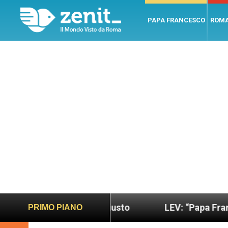
PAPA FRANCESCO
ROM
do più sano e giusto
LEV: “Papa Francesco. Un u
PRIMO PIANO