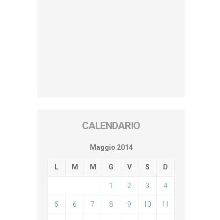
CALENDARIO
Maggio 2014
L
M
M
G
V
S
D
1
2
3
4
5
6
7
8
9
10
11