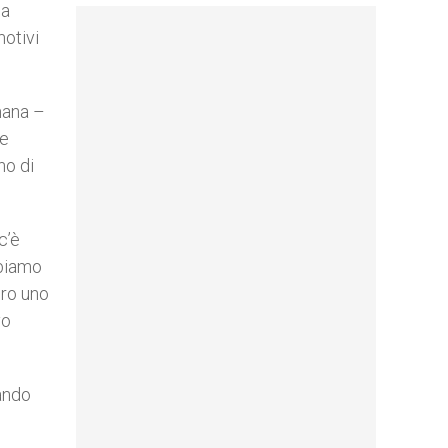
la
motivi
imana –
ce
no di
c’è
bbiamo
ero uno
vo
mando