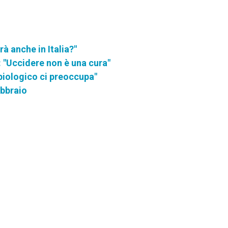
à anche in Italia?"
a: "Uccidere non è una cura"
biologico ci preoccupa"
ebbraio