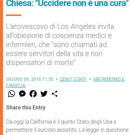
Chiesa: "Uccidere non è una cura"
L’arcivescovo di Los Angeles invita
all’obiezione di coscienza medici e
infermieri, che “sono chiamati ad
essere servitori della vita e non
dispensatori di morte”
GIUGNO 09, 2016 11:50
ZENIT STAFF
MATRIMONIO E
FAMIGLIA
W
M
F
T
S
h
e
a
w
h
a
s
c
i
a
t
s
e
t
r
Share this Entry
s
e
b
t
e
A
n
o
e
p
g
o
r
Da oggi la California è il quinto Stato degli Usa a
p
e
k
permettere il suicidio assistito. La legge in questione
r