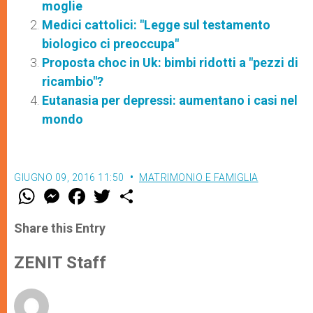
moglie
Medici cattolici: "Legge sul testamento
biologico ci preoccupa"
Proposta choc in Uk: bimbi ridotti a "pezzi di
ricambio"?
Eutanasia per depressi: aumentano i casi nel
mondo
GIUGNO 09, 2016 11:50
MATRIMONIO E FAMIGLIA
W
M
F
T
S
h
e
a
w
h
a
s
c
i
a
t
s
e
t
r
Share this Entry
s
e
b
t
e
A
n
o
e
p
g
o
r
ZENIT Staff
p
e
k
r