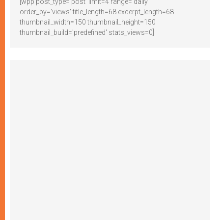
[wpp post_type='post' limit=4 range='daily'
order_by='views' title_length=68 excerpt_length=68
thumbnail_width=150 thumbnail_height=150
thumbnail_build='predefined' stats_views=0]