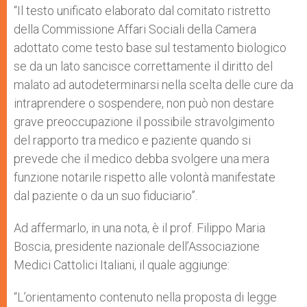
p
g
o
r
“Il testo unificato elaborato dal comitato ristretto
p
e
k
della Commissione Affari Sociali della Camera
r
adottato come testo base sul testamento biologico
se da un lato sancisce correttamente il diritto del
malato ad autodeterminarsi nella scelta delle cure da
intraprendere o sospendere, non può non destare
grave preoccupazione il possibile stravolgimento
del rapporto tra medico e paziente quando si
prevede che il medico debba svolgere una mera
funzione notarile rispetto alle volontà manifestate
dal paziente o da un suo fiduciario”.
Ad affermarlo, in una nota, è il prof. Filippo Maria
Boscia, presidente nazionale dell’Associazione
Medici Cattolici Italiani, il quale aggiunge:
“L’orientamento contenuto nella proposta di legge