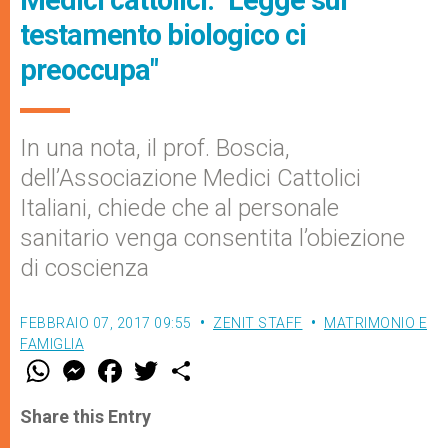
testamento biologico ci
preoccupa"
In una nota, il prof. Boscia,
dell’Associazione Medici Cattolici
Italiani, chiede che al personale
sanitario venga consentita l’obiezione
di coscienza
FEBBRAIO 07, 2017 09:55
ZENIT STAFF
MATRIMONIO E
FAMIGLIA
W
M
F
T
S
h
e
a
w
h
a
s
c
i
a
t
s
e
t
r
Share this Entry
s
e
b
t
e
A
n
o
e