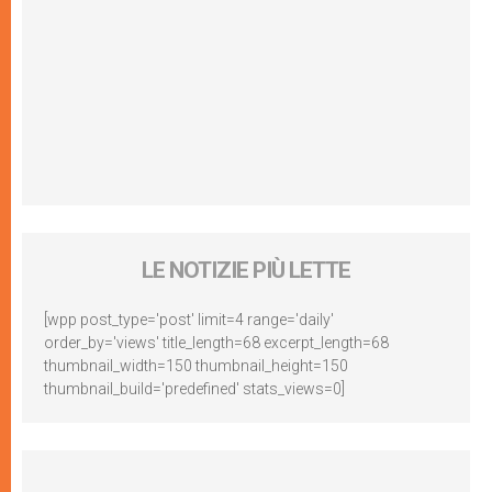
LE NOTIZIE PIÙ LETTE
[wpp post_type='post' limit=4 range='daily'
order_by='views' title_length=68 excerpt_length=68
thumbnail_width=150 thumbnail_height=150
thumbnail_build='predefined' stats_views=0]