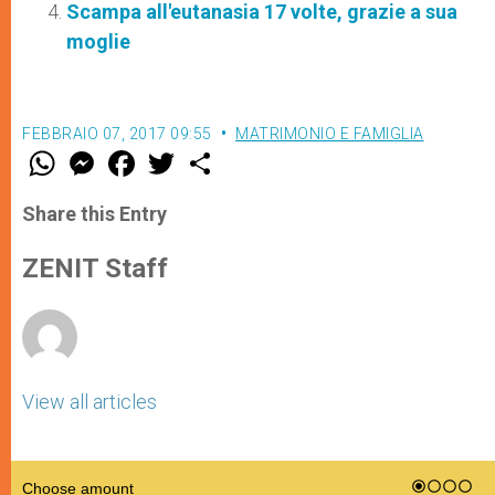
Scampa all'eutanasia 17 volte, grazie a sua
moglie
FEBBRAIO 07, 2017 09:55
MATRIMONIO E FAMIGLIA
W
M
F
T
S
h
e
a
w
h
a
s
c
i
a
t
s
e
t
r
Share this Entry
s
e
b
t
e
A
n
o
e
p
g
o
r
ZENIT Staff
p
e
k
r
View all articles