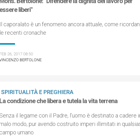
Mons. Bertolone: "Difendere la dignità del lavoro per
essere liberi"
Il caporalato è un fenomeno ancora attuale, come ricorda
le recenti cronache
FEB 26, 2017 08:50
VINCENZO BERTOLONE
SPIRITUALITÀ E PREGHIERA
La condizione che libera e tutela la vita terrena
Senza il legame con il Padre, l’uomo è destinato a cadere i
malo modo, pur avendo costruito imperi illimitati in qualsia
campo umano