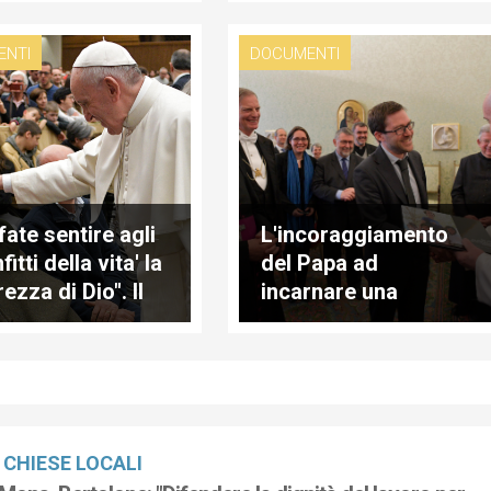
e alle famiglie
ENTI
DOCUMENTI
fate sentire agli
L'incoraggiamento
fitti della vita' la
del Papa ad
ezza di Dio". Il
incarnare una
 ringrazia la
"Chiesa povera per i
nità di
poveri"
odarco
CHIESE LOCALI