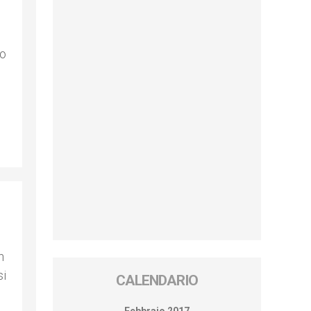
no
n
si
CALENDARIO