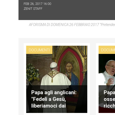
FEB 26, 2017 16:00
ZENIT STAFF
AFORISMA DI DOMENICA 26 FEBBRAIO 2017 “Pretendere La 
DOCUMENTI
DOCUM
Papa agli anglicani:
Papa
"Fedeli a Gesù,
osse
liberiamoci dai
ricc
pregiudizi reciproci"
da D