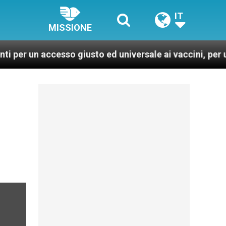
IT
MISSIONE
sso giusto ed universale ai vaccini, per un mondo più s