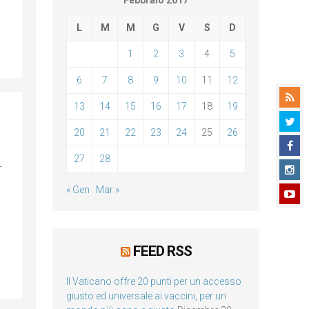
Febbraio 2017
L
M
M
G
V
S
D
1
2
3
4
5
6
7
8
9
10
11
12
13
14
15
16
17
18
19
20
21
22
23
24
25
26
27
28
–
« Gen
Mar »
FEED RSS
Il Vaticano offre 20 punti per un accesso
giusto ed universale ai vaccini, per un