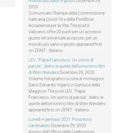
mondo più sano e giusto
Dicembre 29,
2020
Comunicato Stampa della Commissione
Vaticana Covid-19 e della Pontificia
Accademia per la Vita The post Il
Vaticano offre 20 punti per un accesso
giusto ed universale ai vaccini, per un
mondo più sano e giusto appeared first
on ZENIT - Italiano.
LEV: “Papa Francesco. Un uomo di
parola”, dietro le quinte dell’omonimo film
di Wim Wenders
Dicembre 29, 2020
Volume fotografico a cura di monsignor
Dario Edoardo Viganò e Gianluca della
Maggiore The post LEV: “Papa
Francesco. Un uomo di parola”, dietro le
quinte dell’omonimo film di Wim Wenders
appeared first on ZENIT - Italiano.
Lunedì 4 gennaio 2021: Possesso
cardinalizio
Dicembre 29, 2020
Avviso dell’Ufficio delle Celebrazioni