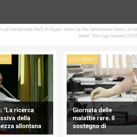
Felicità Nella Vita È Un Sogno. Vivere La Vita Camminando Verso La Feli
Ideale.”
Don Luigi Giussani (192
ENTI
DOCUMENTI
: "La ricerca
Giornata delle
ssiva della
malattie rare. Il
hezza allontana
sostegno di
io"
Francesco ai pazienti