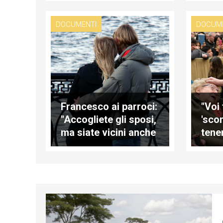
DOCUMENTI
DOCUM
Francesco ai parroci:
"Voi 
"Accogliete gli sposi,
'scon
ma siate vicini anche
tener
ai conviventi"
Papa
Comu
Cap