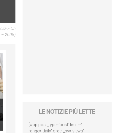
cità È Un
2 – 2005)
LE NOTIZIE PIÙ LETTE
[wpp post_type='post' limit=4
range='daily' order_by='views'