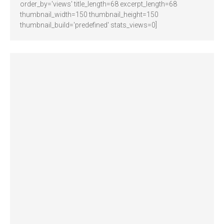
order_by='views' title_length=68 excerpt_length=68
thumbnail_width=150 thumbnail_height=150
thumbnail_build='predefined' stats_views=0]