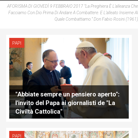
AFORISMA DI GIOVEDÌ 9 FEBBRAIO 2017 “La Preghiera È L’alleanza Che
Facciamo Con Dio Prima Di Andare A Combattere. E L’alleato Insieme Al
Quale Combattiamo.”
Don Fabio Rosini (1961)
PAPI
"Abbiate sempre un pensiero aperto":
l'invito del Papa ai giornalisti de "La
Civiltà Cattolica"
PAPI