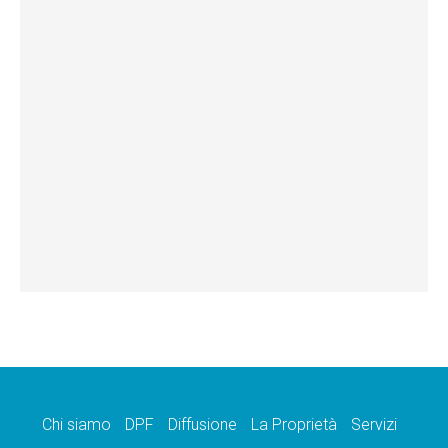
Chi siamo
DPF
Diffusione
La Proprietà
Servizi