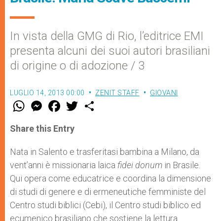
In vista della GMG di Rio, l’editrice EMI
presenta alcuni dei suoi autori brasiliani
di origine o di adozione / 3
LUGLIO 14, 2013 00:00
ZENIT STAFF
GIOVANI
W
M
F
T
S
h
e
a
w
h
a
s
c
i
a
t
s
e
t
r
Share this Entry
s
e
b
t
e
A
n
o
e
p
g
o
r
Nata in Salento e trasferitasi bambina a Milano, da
p
e
k
vent’anni è missionaria laica
r
fidei donum
in Brasile.
Qui opera come educatrice e coordina la dimensione
di studi di genere e di ermeneutiche femministe del
Centro studi biblici (Cebi), il Centro studi biblico ed
ecumenico brasiliano che sostiene la lettura