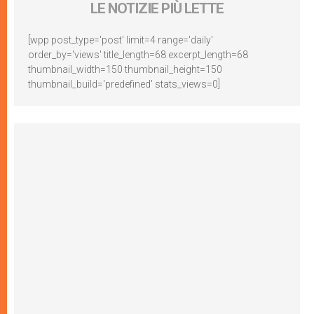
LE NOTIZIE PIÙ LETTE
[wpp post_type='post' limit=4 range='daily'
order_by='views' title_length=68 excerpt_length=68
thumbnail_width=150 thumbnail_height=150
thumbnail_build='predefined' stats_views=0]