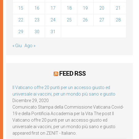
15
16
17
18
19
20
21
22
23
24
25
26
27
28
29
30
31
« Giu
Ago »
FEED RSS
Il Vaticano offre 20 punti per un accesso giusto ed
universale ai vaccini, per un mondo più sano e giusto
Dicembre 29, 2020
Comunicato Stampa della Commissione Vaticana Covid-
19 e della Pontificia Accademia per la Vita The post Il
Vaticano offre 20 punti per un accesso giusto ed
universale ai vaccini, per un mondo più sano e giusto
appeared first on ZENIT - Italiano.