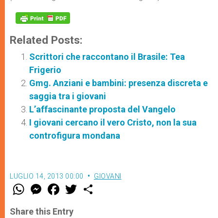
Related Posts:
Scrittori che raccontano il Brasile: Tea
Frigerio
Gmg. Anziani e bambini: presenza discreta e
saggia tra i giovani
L’affascinante proposta del Vangelo
I giovani cercano il vero Cristo, non la sua
controfigura mondana
LUGLIO 14, 2013 00:00
GIOVANI
W
M
F
T
S
h
e
a
w
h
a
s
c
i
a
t
s
e
t
r
Share this Entry
s
e
b
t
e