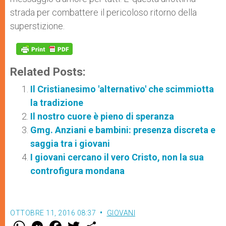
strada per combattere il pericoloso ritorno della
superstizione.
Related Posts:
Il Cristianesimo 'alternativo' che scimmiotta
la tradizione
Il nostro cuore è pieno di speranza
Gmg. Anziani e bambini: presenza discreta e
saggia tra i giovani
I giovani cercano il vero Cristo, non la sua
controfigura mondana
OTTOBRE 11, 2016 08:37
GIOVANI
W
M
F
T
S