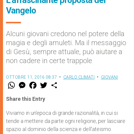
L’affascinante proposta del
Vangelo
Alcuni giovani credono nel potere della
magia e degli amuleti. Ma il messaggio
di Gesù, sempre attuale, può aiutare a
non cadere in certe trappole
OTTOBRE 11, 2016 08:37
CARLO CLIMATI
GIOVANI
W
M
F
T
S
h
e
a
w
h
a
s
c
i
a
t
s
e
t
r
Share this Entry
s
e
b
t
e
A
n
o
e
p
g
o
r
Viviamo in un’epoca di grande razionalità, in cui si
p
e
k
tende a mettere da parte ogni religione, per lasciare
r
spazio al dominio della scienza e dell’ateismo.