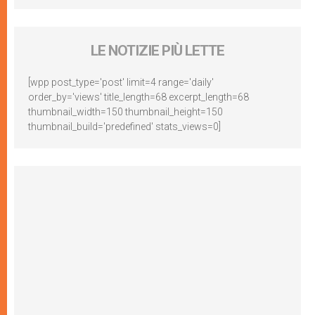
LE NOTIZIE PIÙ LETTE
[wpp post_type='post' limit=4 range='daily'
order_by='views' title_length=68 excerpt_length=68
thumbnail_width=150 thumbnail_height=150
thumbnail_build='predefined' stats_views=0]