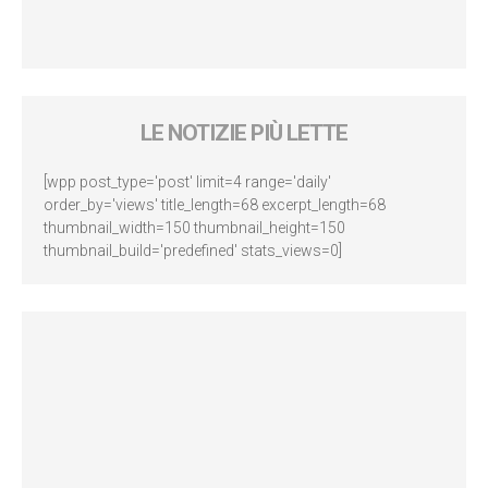
LE NOTIZIE PIÙ LETTE
[wpp post_type='post' limit=4 range='daily'
order_by='views' title_length=68 excerpt_length=68
thumbnail_width=150 thumbnail_height=150
thumbnail_build='predefined' stats_views=0]