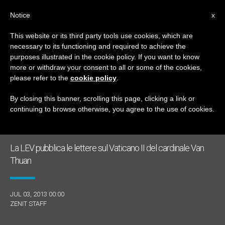
IT
Notice
x
This website or its third party tools use cookies, which are
necessary to its functioning and required to achieve the
GIORNO
purposes illustrated in the cookie policy. If you want to know
Luglio 3rd, 2013
more or withdraw your consent to all or some of the cookies,
please refer to the
cookie policy
.
By closing this banner, scrolling this page, clicking a link or
continuing to browse otherwise, you agree to the use of cookies.
ULTIME NOTIZIE
La LEV pubblica le lettere sul Vaticano II del cardinale Van
Thuan
JUL 03, 2013 00:00
ZENIT STAFF