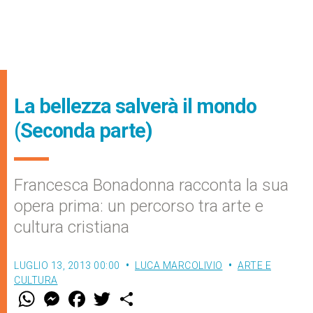
La bellezza salverà il mondo
(Seconda parte)
Francesca Bonadonna racconta la sua
opera prima: un percorso tra arte e
cultura cristiana
LUGLIO 13, 2013 00:00
LUCA MARCOLIVIO
ARTE E
CULTURA
W
M
F
T
S
h
e
a
w
h