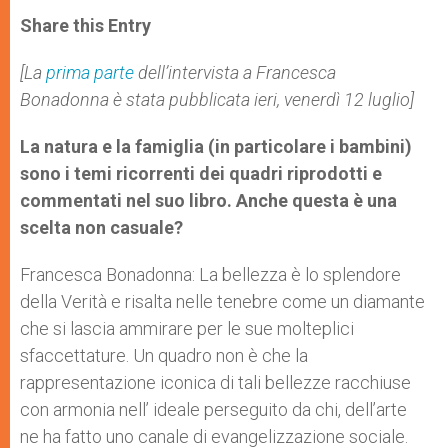
a
s
c
i
a
t
s
e
t
r
Share this Entry
s
e
b
t
e
A
n
o
e
p
g
o
r
[La
prima parte
dell’intervista a Francesca
p
e
k
Bonadonna è stata pubblicata ieri, venerdì 12 luglio]
r
La natura e la famiglia (in particolare i bambini)
sono i temi ricorrenti dei quadri riprodotti e
commentati nel suo libro. Anche questa è una
scelta non casuale?
Francesca Bonadonna: La bellezza è lo splendore
della Verità e risalta nelle tenebre come un diamante
che si lascia ammirare per le sue molteplici
sfaccettature. Un quadro non è che la
rappresentazione iconica di tali bellezze racchiuse
con armonia nell’ ideale perseguito da chi, dell’arte
ne ha fatto uno canale di evangelizzazione sociale.