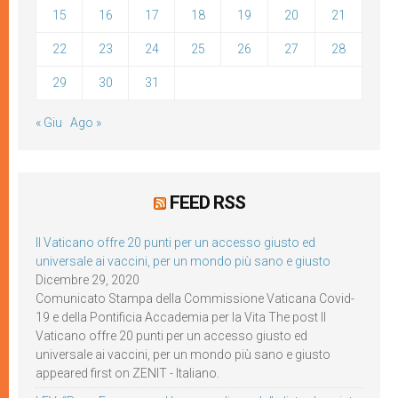
15
16
17
18
19
20
21
22
23
24
25
26
27
28
29
30
31
« Giu
Ago »
FEED RSS
Il Vaticano offre 20 punti per un accesso giusto ed
universale ai vaccini, per un mondo più sano e giusto
Dicembre 29, 2020
Comunicato Stampa della Commissione Vaticana Covid-
19 e della Pontificia Accademia per la Vita The post Il
Vaticano offre 20 punti per un accesso giusto ed
universale ai vaccini, per un mondo più sano e giusto
appeared first on ZENIT - Italiano.