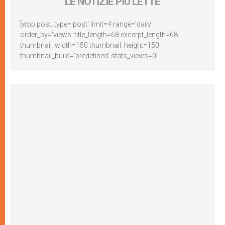
LE NOTIZIE PIÙ LETTE
[wpp post_type='post' limit=4 range='daily'
order_by='views' title_length=68 excerpt_length=68
thumbnail_width=150 thumbnail_height=150
thumbnail_build='predefined' stats_views=0]