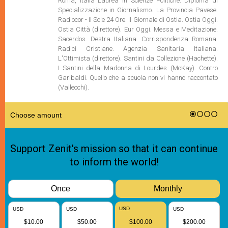
Roma, Italia Laurea in Scienze Politiche. Diploma di
Specializzazione in Giornalismo. La Provincia Pavese.
Radiocor - Il Sole 24 Ore. Il Giornale di Ostia. Ostia Oggi.
Ostia Città (direttore). Eur Oggi. Messa e Meditazione.
Sacerdos. Destra Italiana. Corrispondenza Romana.
Radici Cristiane. Agenzia Sanitaria Italiana.
L'Ottimista (direttore). Santini da Collezione (Hachette).
I Santini della Madonna di Lourdes (McKay). Contro
Garibaldi. Quello che a scuola non vi hanno raccontato
(Vallecchi).