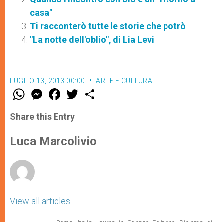
casa"
Ti racconterò tutte le storie che potrò
"La notte dell'oblio", di Lia Levi
LUGLIO 13, 2013 00:00
ARTE E CULTURA
W
M
F
T
S
h
e
a
w
h
a
s
c
i
a
t
s
e
t
r
Share this Entry
s
e
b
t
e
A
n
o
e
p
g
o
r
Luca Marcolivio
p
e
k
r
View all articles