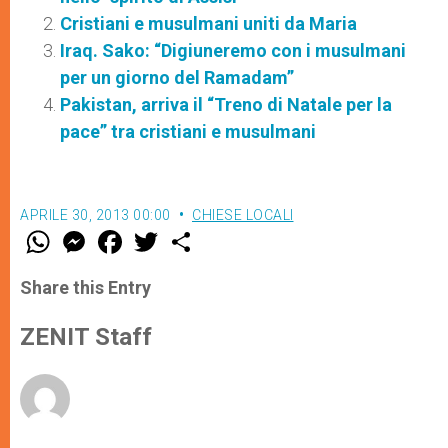
Cristiani e musulmani uniti da Maria
Iraq. Sako: “Digiuneremo con i musulmani
per un giorno del Ramadam”
Pakistan, arriva il “Treno di Natale per la
pace” tra cristiani e musulmani
APRILE 30, 2013 00:00
CHIESE LOCALI
W
M
F
T
S
h
e
a
w
h
a
s
c
i
a
t
s
e
t
r
Share this Entry
s
e
b
t
e
A
n
o
e
p
g
o
r
ZENIT Staff
p
e
k
r