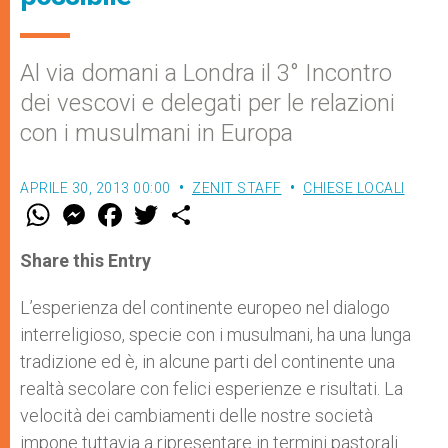
Al via domani a Londra il 3° Incontro
dei vescovi e delegati per le relazioni
con i musulmani in Europa
APRILE 30, 2013 00:00
ZENIT STAFF
CHIESE LOCALI
W
M
F
T
S
h
e
a
w
h
a
s
c
i
a
t
s
e
t
r
Share this Entry
s
e
b
t
e
A
n
o
e
p
g
o
r
L’esperienza del continente europeo nel dialogo
p
e
k
interreligioso, specie con i musulmani, ha una lunga
r
tradizione ed è, in alcune parti del continente una
realtà secolare con felici esperienze e risultati. La
velocità dei cambiamenti delle nostre società
impone tuttavia a ripresentare in termini pastorali