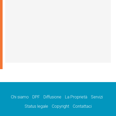
Chi siamo
DPF
Diffusione
La Proprietà
Servizi
Status legale
Copyright
Contattaci