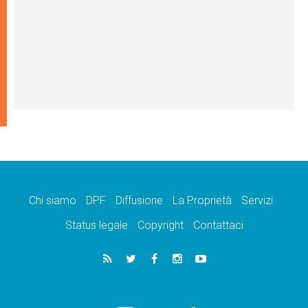
Chi siamo
DPF
Diffusione
La Proprietà
Servizi
Status legale
Copyright
Contattaci