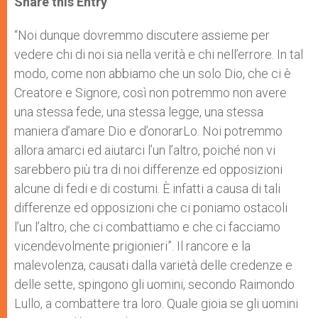
Share this Entry
s
e
b
t
e
A
n
o
e
p
g
o
r
“Noi dunque dovremmo discutere assieme per
p
e
k
vedere chi di noi sia nella verità e chi nell’errore. In tal
r
modo, come non abbiamo che un solo Dio, che ci è
Creatore e Signore, così non potremmo non avere
una stessa fede, una stessa legge, una stessa
maniera d’amare Dio e d’onorarLo. Noi potremmo
allora amarci ed aiutarci l’un l’altro, poiché non vi
sarebbero più tra di noi differenze ed opposizioni
alcune di fedi e di costumi. È infatti a causa di tali
differenze ed opposizioni che ci poniamo ostacoli
l’un l’altro, che ci combattiamo e che ci facciamo
vicendevolmente prigionieri”. Il rancore e la
malevolenza, causati dalla varietà delle credenze e
delle sette, spingono gli uomini, secondo Raimondo
Lullo, a combattere tra loro. Quale gioia se gli uomini