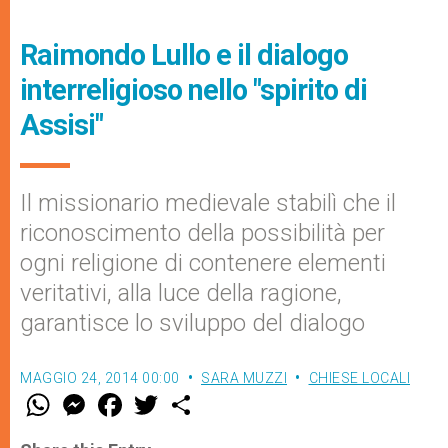
Raimondo Lullo e il dialogo
interreligioso nello "spirito di
Assisi"
Il missionario medievale stabilì che il
riconoscimento della possibilità per
ogni religione di contenere elementi
veritativi, alla luce della ragione,
garantisce lo sviluppo del dialogo
MAGGIO 24, 2014 00:00
SARA MUZZI
CHIESE LOCALI
W
M
F
T
S
h
e
a
w
h
a
s
c
i
a
t
s
e
t
r