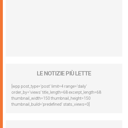
LE NOTIZIE PIÙ LETTE
[wpp post_type='post' limit=4 range='daily'
order_by='views' title_length=68 excerpt_length=68
thumbnail_width=150 thumbnail_height=150
thumbnail_build='predefined' stats_views=0]