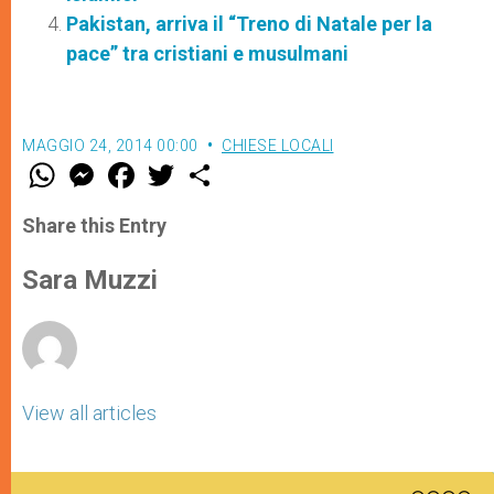
Pakistan, arriva il “Treno di Natale per la
pace” tra cristiani e musulmani
MAGGIO 24, 2014 00:00
CHIESE LOCALI
W
M
F
T
S
h
e
a
w
h
a
s
c
i
a
t
s
e
t
r
Share this Entry
s
e
b
t
e
A
n
o
e
p
g
o
r
Sara Muzzi
p
e
k
r
View all articles