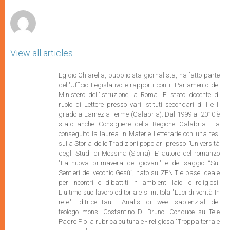
r
View all articles
Egidio Chiarella, pubblicista-giornalista, ha fatto parte
dell'Ufficio Legislativo e rapporti con il Parlamento del
Ministero dell'Istruzione,
a Roma. E’ stato docente di
ruolo di Lettere presso vari istituti secondari di I e II
grado a Lamezia Terme (Calabria). Dal 1999 al 2010 è
stato anche Consigliere della Regione Calabria. Ha
conseguito la laurea in Materie Letterarie con una tesi
sulla Storia delle Tradizioni popolari presso l’Università
degli Studi di Messina (Sicilia). E’ autore del romanzo
"La nuova primavera dei giovani" e del saggio “Sui
Sentieri del vecchio Gesù”, nato su ZENIT e base ideale
per incontri e dibattiti in ambienti laici e religiosi.
L'ultimo suo lavoro editoriale si intitola "Luci di verità In
rete" Editrice Tau - Analisi di tweet sapienziali del
teologo mons. Costantino Di Bruno. Conduce su Tele
Padre Pio la rubrica culturale - religiosa "Troppa terra e