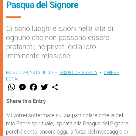
Pasqua del Signore
Ci sono luoghi e azioni nella vita di
ognuno che non possono essere
profanati, né privati della loro
imminente missione
MARZO 28, 2013 00:00
EGIDIO CHIARELLA
CHIESE
LOCALI
W
M
F
T
S
h
e
a
w
h
a
s
c
i
a
t
s
e
t
r
Share this Entry
s
e
b
t
e
A
n
o
e
p
g
o
r
Mi vorrei soffermare su una particolare omelia del
p
e
k
mio Padre spirituale, ispirata alla Pasqua del Signore,
r
perché sento, ancora oggi, la forza del messaggio di