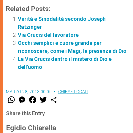
Related Posts:
Verità e Sinodalità secondo Joseph
Ratzinger
Via Crucis del lavoratore
Occhi semplici e cuore grande per
riconoscere, come i Magi, la presenza di Dio
La Via Crucis dentro il mistero di Dio e
dell'uomo
MARZO 28, 2013 00:00
CHIESE LOCALI
W
M
F
T
S
h
e
a
w
h
a
s
c
i
a
t
s
e
t
r
Share this Entry
s
e
b
t
e
A
n
o
e
p
g
o
r
Egidio Chiarella
p
e
k