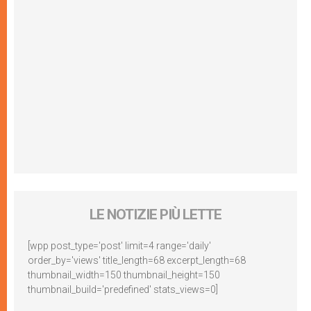
LE NOTIZIE PIÙ LETTE
[wpp post_type='post' limit=4 range='daily'
order_by='views' title_length=68 excerpt_length=68
thumbnail_width=150 thumbnail_height=150
thumbnail_build='predefined' stats_views=0]