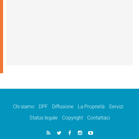
Chi siamo
DPF
Diffusione
La Proprietà
Servizi
Status legale
Copyright
Contattaci