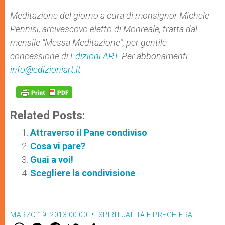
Meditazione del giorno a cura di monsignor Michele
Pennisi, arcivescovo eletto di Monreale, tratta dal
mensile “Messa Meditazione”, per gentile
concessione di
Edizioni ART
. Per abbonamenti:
info@edizioniart.it
Related Posts:
Attraverso il Pane condiviso
Cosa vi pare?
Guai a voi!
Scegliere la condivisione
MARZO 19, 2013 00:00
SPIRITUALITÀ E PREGHIERA
W
M
F
T
S