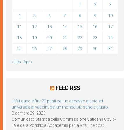
1
2
3
4
5
6
7
8
9
10
11
12
13
14
15
16
17
18
19
20
21
22
23
24
25
26
27
28
29
30
31
« Feb
Apr »
FEED RSS
Il Vaticano offre 20 punti per un accesso giusto ed
universale ai vaccini, per un mondo più sano e giusto
Dicembre 29, 2020
Comunicato Stampa della Commissione Vaticana Covid-
19 e della Pontificia Accademia per la Vita The post Il