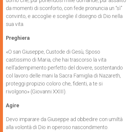
uomo che, pur ponendosi mille domande, pur assalito
da momenti di sconforto, con fede pronuncia un “sì”
convinto, e accoglie e sceglie il disegno di Dio nella
sua vita.
Preghiera
«O san Giuseppe, Custode di Gesù, Sposo
castissimo di Maria, che hai trascorso la vita
nell’adempimento perfetto del dovere, sostentando
col lavoro delle mani la Sacra Famiglia di Nazareth,
proteggi propizio coloro che, fidenti, a te si
rivolgono» (Giovanni XXIII).
Agire
Devo imparare da Giuseppe ad obbedire con umiltà
alla volontà di Dio in operoso nascondimento.