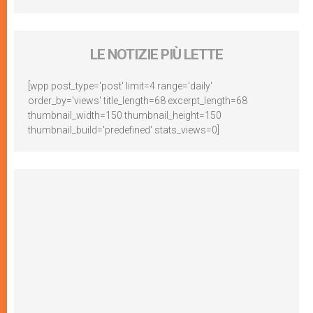
LE NOTIZIE PIÙ LETTE
[wpp post_type='post' limit=4 range='daily'
order_by='views' title_length=68 excerpt_length=68
thumbnail_width=150 thumbnail_height=150
thumbnail_build='predefined' stats_views=0]