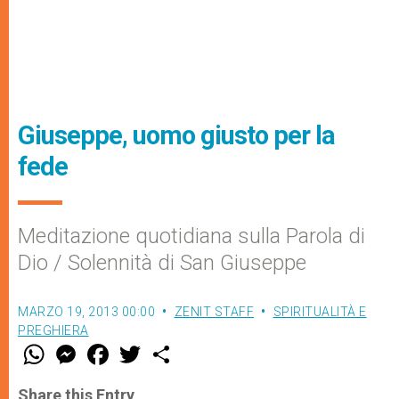
Giuseppe, uomo giusto per la
fede
Meditazione quotidiana sulla Parola di
Dio / Solennità di San Giuseppe
MARZO 19, 2013 00:00
ZENIT STAFF
SPIRITUALITÀ E
PREGHIERA
W
M
F
T
S
h
e
a
w
h
a
s
c
i
a
t
s
e
t
r
Share this Entry