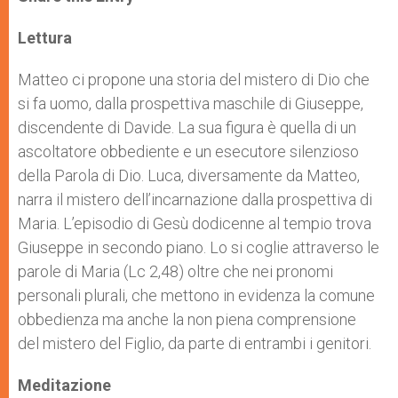
s
e
b
t
e
A
n
o
e
p
g
o
r
Lettura
p
e
k
r
Matteo ci propone una storia del mistero di Dio che
si fa uomo, dalla prospettiva maschile di Giuseppe,
discendente di Davide. La sua figura è quella di un
ascoltatore obbediente e un esecutore silenzioso
della Parola di Dio. Luca, diversamente da Matteo,
narra il mistero dell’incarnazione dalla prospettiva di
Maria. L’episodio di Gesù dodicenne al tempio trova
Giuseppe in secondo piano. Lo si coglie attraverso le
parole di Maria (Lc 2,48) oltre che nei pronomi
personali plurali, che mettono in evidenza la comune
obbedienza ma anche la non piena comprensione
del mistero del Figlio, da parte di entrambi i genitori.
Meditazione