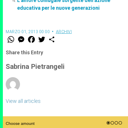
L'amore coniugale sorgente dell'azione
educativa per le nuove generazioni
MARZO 01, 2013 00:00
ARCHIVI
W
M
F
T
S
h
e
a
w
h
a
s
c
i
a
t
s
e
t
r
Share this Entry
s
e
b
t
e
A
n
o
e
p
g
o
r
Sabrina Pietrangeli
p
e
k
r
View all articles