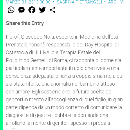
MARZO 01, 2013 00:00
SABRINA PIETRANGELI
ARCHIVI
W
M
F
T
S
h
e
a
w
h
a
s
c
i
a
t
s
e
t
r
Share this Entry
s
e
b
t
e
A
n
o
e
p
g
o
r
Il prof. Giuseppe Noia, esperto in Medicina dell’età
p
e
k
Prenatale nonchè responsabile del Day Hospital di
r
Ostetricia di III Livello e Terapia Fetale del
Policlinico Gemelli di Roma, ci racconta di come sia
particolarmente importante il ruolo che riveste una
consulenza adeguata, dinanzi a coppie smarrite a cui
sia stata riferita una anomalia nel bambino atteso
con amore. Egli sostiene che la futura scelta dei
genitori in merito all’accoglienza di quel figlio, in gran
parte dipenda da un modo corretto di comunicare la
diagnosi e di gestire i dubbi e le domande che
affollano la mente di genitori spesso in preda a