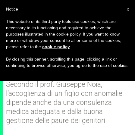
IT
Notice
x
This website or its third party tools use cookies, which are
necessary to its functioning and required to achieve the
purposes illustrated in the cookie policy. If you want to know
Quando un medico sa
more or withdraw your consent to all or some of the cookies,
please refer to the
cookie policy
.
comunicare la speranza, insieme
alla diagnosi
By closing this banner, scrolling this page, clicking a link or
continuing to browse otherwise, you agree to the use of cookies.
Secondo il prof. Giuseppe Noia,
l’accoglienza di un figlio con anomalie
dipende anche da una consulenza
medica adeguata e dalla buona
gestione delle paure dei genitori