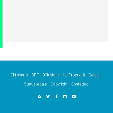
Chi siamo
DPF
Diffusione
La Proprietà
Servizi
Status legale
Copyright
Contattaci