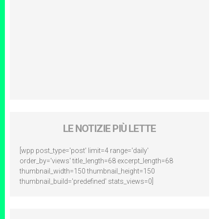
LE NOTIZIE PIÙ LETTE
[wpp post_type='post' limit=4 range='daily'
order_by='views' title_length=68 excerpt_length=68
thumbnail_width=150 thumbnail_height=150
thumbnail_build='predefined' stats_views=0]