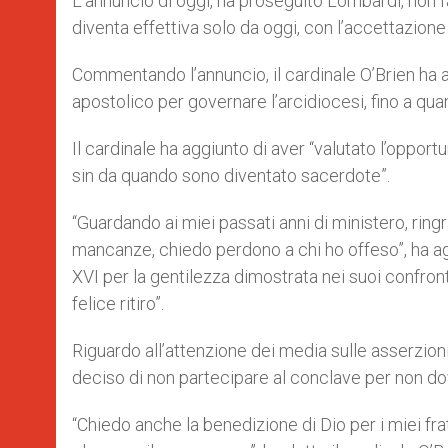
L’annuncio di oggi, ha proseguito Lombardi, non f
diventa effettiva solo da oggi, con l’accettazion
Commentando l’annuncio, il cardinale O’Brien ha 
apostolico per governare l’arcidiocesi, fino a qu
Il cardinale ha aggiunto di aver “valutato l’opportu
sin da quando sono diventato sacerdote”.
“Guardando ai miei passati anni di ministero, rin
mancanze, chiedo perdono a chi ho offeso”, ha ag
XVI per la gentilezza dimostrata nei suoi confron
felice ritiro”.
Riguardo all’attenzione dei media sulle asserzio
deciso di non partecipare al conclave per non do
“Chiedo anche la benedizione di Dio per i miei fr