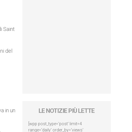
i Saint
ni del
a in un
LE NOTIZIE PIÙ LETTE
[wpp post_type='post' limit=4
range='daily' order_by='views'