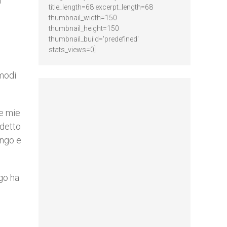
n
title_length=68 excerpt_length=68
thumbnail_width=150
thumbnail_height=150
thumbnail_build='predefined'
stats_views=0]
 modi
le mie
edetto
ungo e
go ha