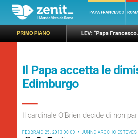
PAPA FRANCESCO
ROM
sano e giusto
LEV: “Papa Francesco. Un uomo di
PRIMO PIANO
Il Papa accetta le dimi
Edimburgo
Il cardinale O’Brien decide di non pa
FEBBRAIO 25, 2013 00:00
JUNNO AROCHO ESTEVES
W
M
F
T
S