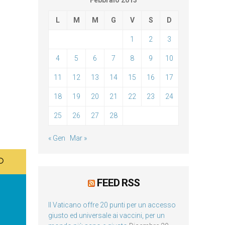
Febbraio 2013
L
M
M
G
V
S
D
1
2
3
4
5
6
7
8
9
10
11
12
13
14
15
16
17
18
19
20
21
22
23
24
25
26
27
28
« Gen
Mar »
FEED RSS
Il Vaticano offre 20 punti per un accesso
giusto ed universale ai vaccini, per un