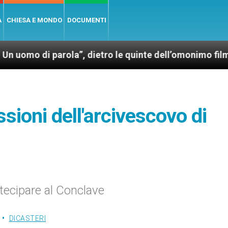
A
CHIESA E MONDO
DOCUMENTI
 parola”, dietro le quinte dell’omonimo film di Wim W
ssioni dell'arcivescovo di
rtecipare al Conclave
DICASTERI