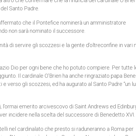
a altro che confermare che la rinuncia del cardinale O’Brie
e del Santo Padre.
affermato che il Pontefice nominerà un amministratore
ando non sarà nominato il successore.
nità di servire gli scozzesi e la gente d’oltreconfine in vari
grazio Dio per ogni bene che ho potuto compiere. Per tutte 
giunto. Il cardinale O’Brien ha anche ringraziato papa Ben
ti e verso gli scozzesi, ed ha augurato al Santo Padre “un l
ni, l’ormai emerito arcivescovo di Saint Andrews ed Edinbur
ver incidere nella scelta del successore di Benedetto XVI.
atelli nel cardinalato che presto si raduneranno a Roma per