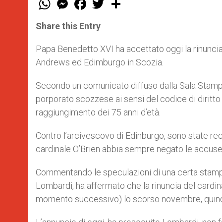
h
e
a
w
h
a
s
c
i
a
t
s
e
t
r
Share this Entry
s
e
b
t
e
A
n
o
e
p
g
o
r
Papa Benedetto XVI ha accettato oggi la rinuncia 
p
e
k
Andrews ed Edimburgo in Scozia.
r
Secondo un comunicato diffuso dalla Sala Stampa 
porporato scozzese ai sensi del codice di diritto 
raggiungimento dei 75 anni d’età.
Contro l’arcivescovo di Edinburgo, sono state r
cardinale O’Brien abbia sempre negato le accuse
Commentando le speculazioni di una certa stampa
Lombardi, ha affermato che la rinuncia del cardin
momento successivo) lo scorso novembre, quindi 