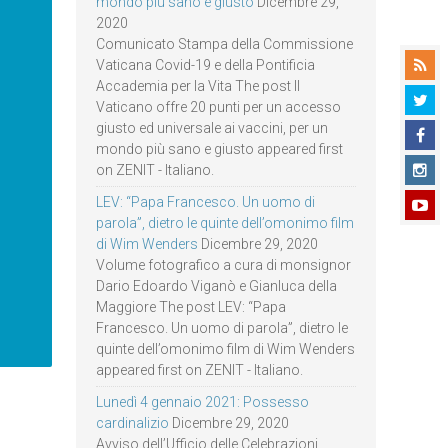
mondo più sano e giusto
Dicembre 29,
2020
Comunicato Stampa della Commissione
Vaticana Covid-19 e della Pontificia
Accademia per la Vita The post Il
Vaticano offre 20 punti per un accesso
giusto ed universale ai vaccini, per un
mondo più sano e giusto appeared first
on ZENIT - Italiano.
LEV: “Papa Francesco. Un uomo di
parola”, dietro le quinte dell’omonimo film
di Wim Wenders
Dicembre 29, 2020
Volume fotografico a cura di monsignor
Dario Edoardo Viganò e Gianluca della
Maggiore The post LEV: “Papa
Francesco. Un uomo di parola”, dietro le
quinte dell’omonimo film di Wim Wenders
appeared first on ZENIT - Italiano.
Lunedì 4 gennaio 2021: Possesso
cardinalizio
Dicembre 29, 2020
Avviso dell’Ufficio delle Celebrazioni