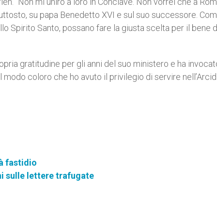
rien. “Non mi unirò a loro in Conclave. Non vorrei che a Ro
 piuttosto, su papa Benedetto XVI e sul suo successore. Co
llo Spirito Santo, possano fare la giusta scelta per il bene d
pria gratitudine per gli anni del suo ministero e ha invocat
al modo coloro che ho avuto il privilegio di servire nell’Arci
à fastidio
ni sulle lettere trafugate