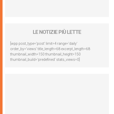
LE NOTIZIE PIÙ LETTE
[wpp post_type='post' limit=4 range='daily'
order_by='views' title_length=68 excerpt_length=68
thumbnail_width=150 thumbnail_height=150
thumbnail_build='predefined' stats_views=0]