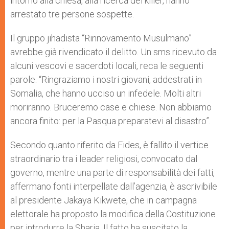
intorno alla chiesa, alla ricerca dei killer, hanno
arrestato tre persone sospette.
Il gruppo jihadista “Rinnovamento Musulmano”
avrebbe già rivendicato il delitto. Un sms ricevuto da
alcuni vescovi e sacerdoti locali, reca le seguenti
parole: “Ringraziamo i nostri giovani, addestrati in
Somalia, che hanno ucciso un infedele. Molti altri
moriranno. Bruceremo case e chiese. Non abbiamo
ancora finito: per la Pasqua preparatevi al disastro”.
Secondo quanto riferito da Fides, è fallito il vertice
straordinario tra i leader religiosi, convocato dal
governo, mentre una parte di responsabilità dei fatti,
affermano fonti interpellate dall’agenzia, è ascrivibile
al presidente Jakaya Kikwete, che in campagna
elettorale ha proposto la modifica della Costituzione
per introdurre la Sharia. Il fatto ha suscitato la