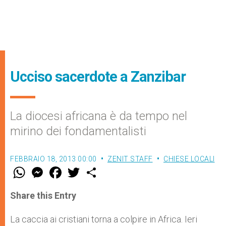
Ucciso sacerdote a Zanzibar
La diocesi africana è da tempo nel
mirino dei fondamentalisti
FEBBRAIO 18, 2013 00:00
ZENIT STAFF
CHIESE LOCALI
W
M
F
T
S
h
e
a
w
h
a
s
c
i
a
t
s
e
t
r
Share this Entry
s
e
b
t
e
A
n
o
e
p
g
o
r
La caccia ai cristiani torna a colpire in Africa. Ieri
p
e
k