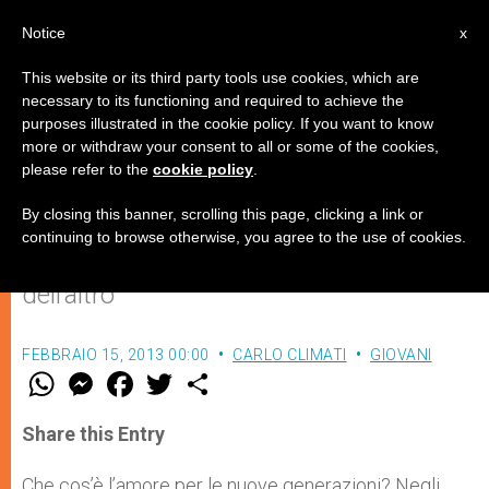
IT
Notice
x
This website or its third party tools use cookies, which are
necessary to its functioning and required to achieve the
purposes illustrated in the cookie policy. If you want to know
Un bisogno di autentico amore
more or withdraw your consent to all or some of the cookies,
please refer to the
cookie policy
.
By closing this banner, scrolling this page, clicking a link or
I rapporti umani si basano sull’impegno
continuing to browse otherwise, you agree to the use of cookies.
personale e sulla scoperta del valore
dell’altro
FEBBRAIO 15, 2013 00:00
CARLO CLIMATI
GIOVANI
W
M
F
T
S
h
e
a
w
h
a
s
c
i
a
t
s
e
t
r
Share this Entry
s
e
b
t
e
A
n
o
e
p
g
o
r
Che cos’è l’amore per le nuove generazioni? Negli