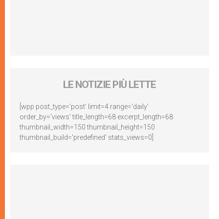
LE NOTIZIE PIÙ LETTE
[wpp post_type='post' limit=4 range='daily'
order_by='views' title_length=68 excerpt_length=68
thumbnail_width=150 thumbnail_height=150
thumbnail_build='predefined' stats_views=0]