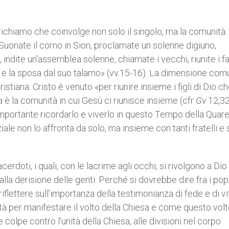
n richiamo che coinvolge non solo il singolo, ma la comunità.
uonate il corno in Sion, proclamate un solenne digiuno,
indite un’assemblea solenne, chiamate i vecchi, riunite i fan
a e la sposa dal suo talamo» (vv.15-16). La dimensione comu
istiana. Cristo è venuto «per riunire insieme i figli di Dio c
sa è la comunità in cui Gesù ci riunisce insieme (cfr
Gv
12,32
mportante ricordarlo e viverlo in questo Tempo della Quar
e non lo affronta da solo, ma insieme con tanti fratelli e s
acerdoti, i quali, con le lacrime agli occhi, si rivolgono a Dio
alla derisione delle genti. Perché si dovrebbe dire fra i popo
 riflettere sull’importanza della testimonianza di fede e di vi
ità per manifestare il volto della Chiesa e come questo vol
 colpe contro l’unità della Chiesa, alle divisioni nel corpo