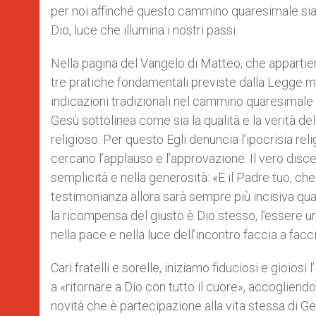
per noi affinché questo cammino quaresimale sia 
Dio, luce che illumina i nostri passi.
Nella pagina del Vangelo di Matteo, che appartie
tre pratiche fondamentali previste dalla Legge mo
indicazioni tradizionali nel cammino quaresimale p
Gesù sottolinea come sia la qualità e la verità del
religioso. Per questo Egli denuncia l’ipocrisia re
cercano l’applauso e l’approvazione. Il vero disce
semplicità e nella generosità: «E il Padre tuo, ch
testimonianza allora sarà sempre più incisiva q
la ricompensa del giusto è Dio stesso, l’essere uni
nella pace e nella luce dell’incontro faccia a fac
Cari fratelli e sorelle, iniziamo fiduciosi e gioiosi 
a «ritornare a Dio con tutto il cuore», accogliend
novità che è partecipazione alla vita stessa di G