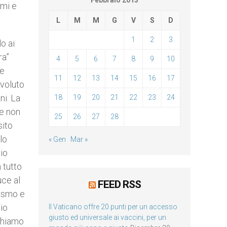
Febbraio 2013
smi e
L
M
M
G
V
S
D
1
2
3
o ai
ra”
4
5
6
7
8
9
10
me
11
12
13
14
15
16
17
 voluto
ni. La
18
19
20
21
22
23
24
he non
25
26
27
28
sito
lo
« Gen
Mar »
Dio
 tutto
uce al
FEED RSS
oismo e
io
Il Vaticano offre 20 punti per un accesso
giusto ed universale ai vaccini, per un
ichiamo