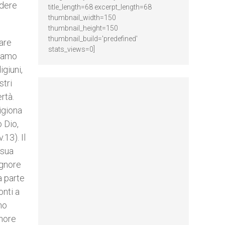
edere
title_length=68 excerpt_length=68
thumbnail_width=150
thumbnail_height=150
thumbnail_build='predefined'
tare
stats_views=0]
hiamo
igiuni,
stri
rtà.
igiona
o Dio,
13). Il
 sua
ignore
a parte
onti a
no
gnore