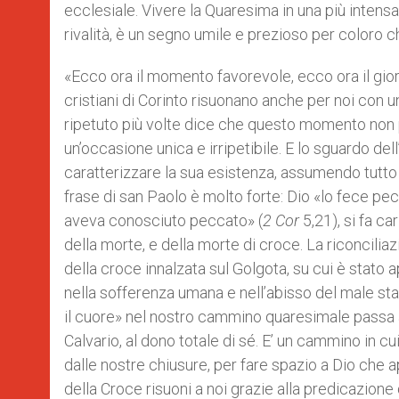
ecclesiale. Vivere la Quaresima in una più inten
rivalità, è un segno umile e prezioso per coloro ch
«Ecco ora il momento favorevole, ecco ora il gior
cristiani di Corinto risuonano anche per noi con 
ripetuto più volte dice che questo momento non 
un’occasione unica e irripetibile. E lo sguardo de
caratterizzare la sua esistenza, assumendo tutto 
frase di san Paolo è molto forte: Dio «lo fece pec
aveva conosciuto peccato» (
2 Cor
5,21), si fa c
della morte, e della morte di croce. La riconcilia
della croce innalzata sul Golgota, su cui è stato 
nella sofferenza umana e nell’abisso del male sta l
il cuore» nel nostro cammino quaresimale passa at
Calvario, al dono totale di sé. E’ un cammino in 
dalle nostre chiusure, per fare spazio a Dio che 
della Croce risuoni a noi grazie alla predicazione