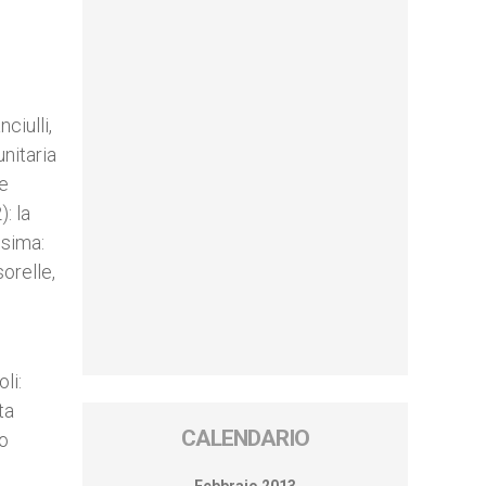
ciulli,
nitaria
he
): la
esima:
orelle,
li:
ta
CALENDARIO
to