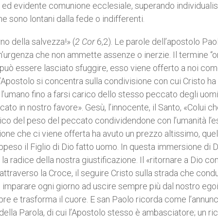
sa ed evidente comunione ecclesiale, superando individuali
e sono lontani dalla fede o indifferenti.
no della salvezza!» (
2 Cor
6,2). Le parole dell’apostolo Paol
un’urgenza che non ammette assenze o inerzie. Il termine “o
può essere lasciato sfuggire, esso viene offerto a noi co
ll’Apostolo si concentra sulla condivisione con cui Cristo ha
l’umano fino a farsi carico dello stesso peccato degli uomi
cato in nostro favore». Gesù, l’innocente, il Santo, «Colui c
arico del peso del peccato condividendone con l’umanità l’e
zione che ci viene offerta ha avuto un prezzo altissimo, quel
appeso il Figlio di Dio fatto uomo. In questa immersione di 
a radice della nostra giustificazione. Il «ritornare a Dio con
traverso la Croce, il seguire Cristo sulla strada che cond
cui imparare ogni giorno ad uscire sempre più dal nostro eg
apre e trasforma il cuore. E san Paolo ricorda come l’annunc
 della Parola, di cui l’Apostolo stesso è ambasciatore; un r