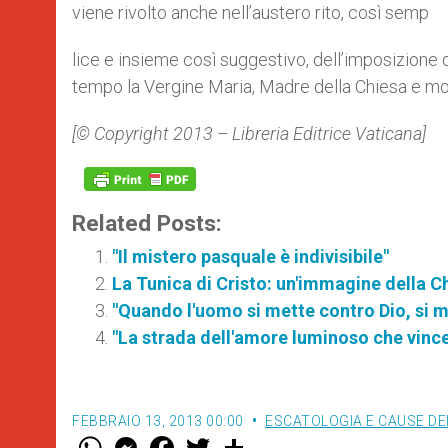
viene rivolto anche nell’austero rito, così semp
lice e insieme così suggestivo, dell’imposizione
tempo la Vergine Maria, Madre della Chiesa e mo
[© Copyright 2013 – Libreria Editrice Vaticana]
Related Posts:
"Il mistero pasquale è indivisibile"
La Tunica di Cristo: un'immagine della C
"Quando l'uomo si mette contro Dio, si me
"La strada dell'amore luminoso che vince
FEBBRAIO 13, 2013 00:00
ESCATOLOGIA E CAUSE DEI
W
M
F
T
S