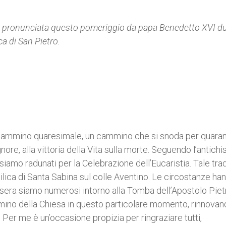
elia pronunciata questo pomeriggio da papa Benedetto XVI d
ca di San Pietro.
o cammino quaresimale, un cammino che si snoda per quara
nore, alla vittoria della Vita sulla morte. Seguendo l’antich
 siamo radunati per la Celebrazione dell’Eucaristia. Tale tra
ilica di Santa Sabina sul colle Aventino. Le circostanze ha
tasera siamo numerosi intorno alla Tomba dell’Apostolo Piet
mino della Chiesa in questo particolare momento, rinnovan
Per me è un’occasione propizia per ringraziare tutti,