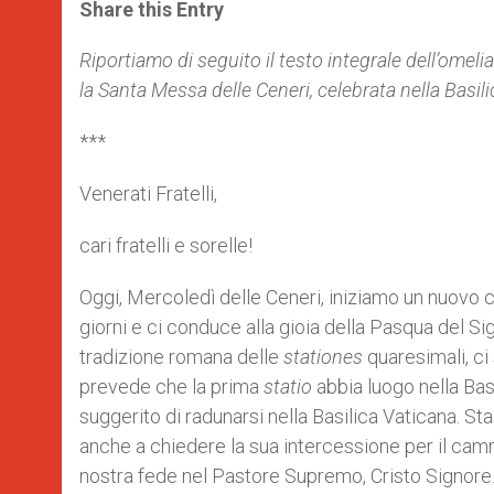
t
s
e
t
r
Share this Entry
s
e
b
t
e
A
n
o
e
p
g
o
r
Riportiamo di seguito il testo integrale dell’om
p
e
k
la Santa Messa delle Ceneri, celebrata nella Basili
r
***
Venerati Fratelli,
cari fratelli e sorelle!
Oggi, Mercoledì delle Ceneri, iniziamo un nuov
giorni e ci conduce alla gioia della Pasqua del Sig
tradizione romana delle
stationes
quaresimali, ci
prevede che la prima
statio
abbia luogo nella Bas
suggerito di radunarsi nella Basilica Vaticana. S
anche a chiedere la sua intercessione per il cam
nostra fede nel Pastore Supremo, Cristo Signore. 