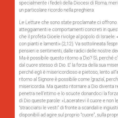
specialmente i fedeli della Diocesi di Roma, ment
un particolare ricordo nella preghiera.
Le Letture che sono state proclamate ci offrono s
atteggiamenti e comportamenti concreti in questa 
che il profeta Gioele rivolge al popolo di Israele: 
con pianti e lamenti» (2,12). Va sottolineata l’esp
pensieri e sentimenti, dalle radici delle nostre dec
Ma è possibile questo ritorno a Dio? Sì, perché c
dal cuore stesso di Dio. E’ la forza della sua mise
perché egli è misericordioso e pietoso, lento all’i
ritorno al Signore è possibile come ‘grazia’, perc
misericordia. Ma questo ritornare a Dio diventa r
penetra nell’intimo e lo scuote donandoci la forza 
di Dio queste parole: «Laceratevi il cuore e non le v
“stracciarsi le vesti” di fronte a scandali e ing
disponibili ad agire sul proprio “cuore”, sulla pro