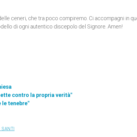
 delle ceneri, che tra poco compiremo. Ci accompagni in q
dello di ogni autentico discepolo del Signore. Amen!
hiesa
tte contro la propria verità"
 le tenebre"
 SANTI