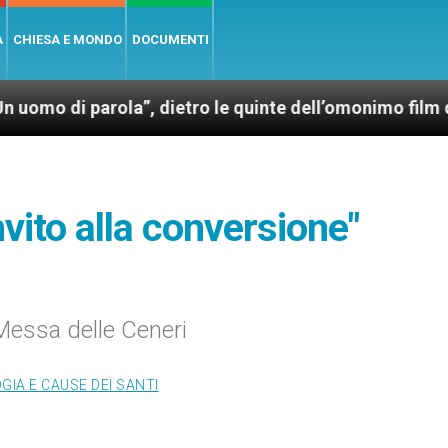
A
CHIESA E MONDO
DOCUMENTI
ola”, dietro le quinte dell’omonimo film di Wim Wend
invito alla conversione"
Messa delle Ceneri
IA E CAUSE DEI SANTI