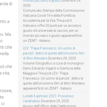
mondo più sano e giusto
Dicembre 29,
rola di
2020
Comunicato Stampa della Commissione
Vaticana Covid-19 e della Pontificia
Accademia per la Vita The post Il
ento a
Vaticano offre 20 punti per un accesso
giusto ed universale ai vaccini, per un
re». Ma
mondo più sano e giusto appeared first
to
on ZENIT - Italiano.
nti che
LEV: “Papa Francesco. Un uomo di
nella
parola”, dietro le quinte dell’omonimo film
di Wim Wenders
Dicembre 29, 2020
a
Volume fotografico a cura di monsignor
oli che
Dario Edoardo Viganò e Gianluca della
 vita,
Maggiore The post LEV: “Papa
Francesco. Un uomo di parola”, dietro le
quinte dell’omonimo film di Wim Wenders
appeared first on ZENIT - Italiano.
ersione,
Lunedì 4 gennaio 2021: Possesso
nte
cardinalizio
Dicembre 29, 2020
 ci
Avviso dell’Ufficio delle Celebrazioni