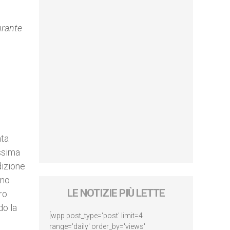
urante
nta
issima
dizione
nno
LE NOTIZIE PIÙ LETTE
ro
do la
[wpp post_type='post' limit=4
range='daily' order_by='views'