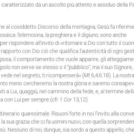
caratterizzato da un ascolto più attento e assiduo della Pa
ne al cosiddetto Discorso della montagna, Gesù fa riferim
saica: l’elemosina, la preghiera e il digiuno; sono anche
er rispondere all’invito di «ritornare a Dio con tutto il cuo
 rapporto con Dio ciò che qualifica l’autenticità di ogni ges
ligiosa, il comportamento che vuole apparire, gli atteggiame
polo non serve se stesso o il “pubblico”, ma il suo Signore, 
e vede nel segreto, ti ricompenserà» (
Mt
6,4.6.18). La nostr
uanto meno cercheremo la nostra gloria e saremo consapev
ti a Lui, quaggiù, nel cammino della fede, e, al termine della
cia con Lui per sempre (cfr
1 Cor
13,12).
l’itinerario quaresimale. Risuoni forte in noi l’invito alla conv
o la sua grazia che ci fa uomini nuovi, con quella sorprende
esù. Nessuno di noi, dunque, sia sordo a questo appello, che