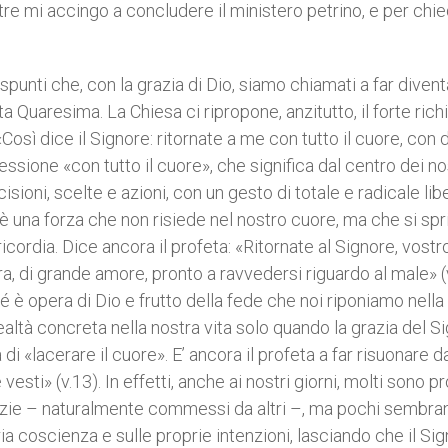
re mi accingo a concludere il ministero petrino, e per chi
punti che, con la grazia di Dio, siamo chiamati a far diven
Quaresima. La Chiesa ci ripropone, anzitutto, il forte ric
«Così dice il Signore: ritornate a me con tutto il cuore, con d
ressione «con tutto il cuore», che significa dal centro dei no
isioni, scelte e azioni, con un gesto di totale e radicale libe
’è una forza che non risiede nel nostro cuore, ma che si spr
ricordia. Dice ancora il profeta: «Ritornate al Signore, vostr
ra, di grande amore, pronto a ravvedersi riguardo al male» (v.
hé è opera di Dio e frutto della fede che noi riponiamo nella
ealtà concreta nella nostra vita solo quando la grazia del S
di «lacerare il cuore». E’ ancora il profeta a far risuonare d
esti» (v.13). In effetti, anche ai nostri giorni, molti sono pr
iustizie – naturalmente commessi da altri –, ma pochi sembra
pria coscienza e sulle proprie intenzioni, lasciando che il Si