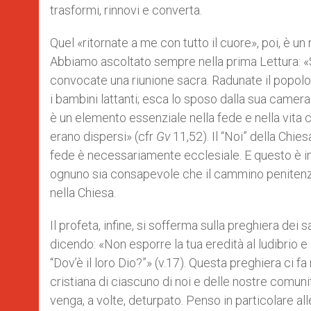
trasformi, rinnovi e converta.
Quel «ritornate a me con tutto il cuore», poi, è u
Abbiamo ascoltato sempre nella prima Lettura: «S
convocate una riunione sacra. Radunate il popolo, 
i bambini lattanti; esca lo sposo dalla sua camer
è un elemento essenziale nella fede e nella vita cr
erano dispersi» (cfr
Gv
11,52). Il “Noi” della Chie
fede è necessariamente ecclesiale. E questo è i
ognuno sia consapevole che il cammino penitenzial
nella Chiesa.
Il profeta, infine, si sofferma sulla preghiera dei s
dicendo: «Non esporre la tua eredità al ludibrio e 
“Dov’è il loro Dio?”» (v.17). Questa preghiera ci fa
cristiana di ciascuno di noi e delle nostre comun
venga, a volte, deturpato. Penso in particolare alle