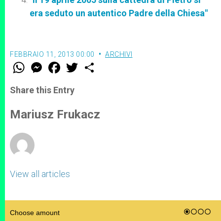
era seduto un autentico Padre della Chiesa"
FEBBRAIO 11, 2013 00:00
ARCHIVI
W
M
F
T
S
h
e
a
w
h
a
s
c
i
a
t
s
e
t
r
Share this Entry
s
e
b
t
e
A
n
o
e
p
g
o
r
Mariusz Frukacz
p
e
k
r
View all articles