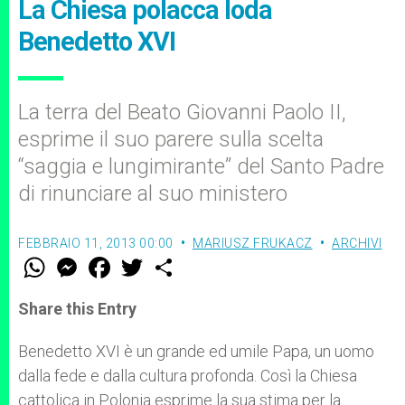
La Chiesa polacca loda
Benedetto XVI
La terra del Beato Giovanni Paolo II,
esprime il suo parere sulla scelta
“saggia e lungimirante” del Santo Padre
di rinunciare al suo ministero
FEBBRAIO 11, 2013 00:00
MARIUSZ FRUKACZ
ARCHIVI
W
M
F
T
S
h
e
a
w
h
a
s
c
i
a
t
s
e
t
r
Share this Entry
s
e
b
t
e
A
n
o
e
p
g
o
r
Benedetto XVI è un grande ed umile Papa, un uomo
p
e
k
dalla fede e dalla cultura profonda. Così la Chiesa
r
cattolica in Polonia esprime la sua stima per la