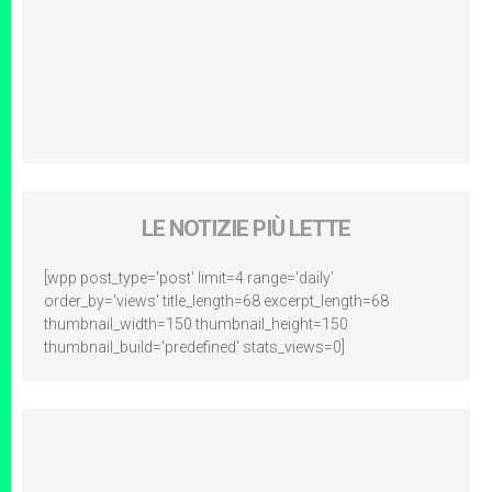
LE NOTIZIE PIÙ LETTE
[wpp post_type='post' limit=4 range='daily'
order_by='views' title_length=68 excerpt_length=68
thumbnail_width=150 thumbnail_height=150
thumbnail_build='predefined' stats_views=0]