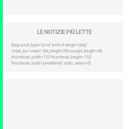
LE NOTIZIE PIÙ LETTE
[wpp post_type='post' limit=4 range='daily'
order_by='views' title_length=68 excerpt_length=68
thumbnail_width=150 thumbnail_height=150
thumbnail_build='predefined' stats_views=0]