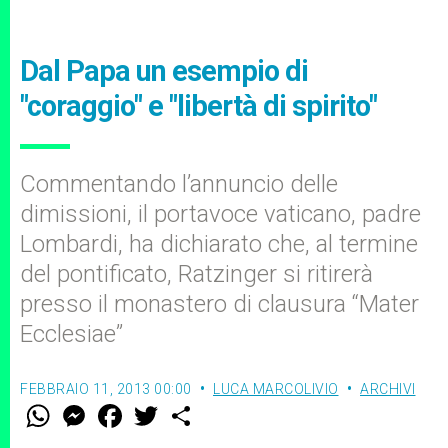
Dal Papa un esempio di
"coraggio" e "libertà di spirito"
Commentando l’annuncio delle
dimissioni, il portavoce vaticano, padre
Lombardi, ha dichiarato che, al termine
del pontificato, Ratzinger si ritirerà
presso il monastero di clausura “Mater
Ecclesiae”
FEBBRAIO 11, 2013 00:00
LUCA MARCOLIVIO
ARCHIVI
W
M
F
T
S
h
e
a
w
h
a
s
c
i
a