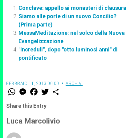
Conclave: appello ai monasteri di clausura
Siamo alle porte di un nuovo Concilio?
(Prima parte)
MessaMeditazione: nel solco della Nuova
Evangelizzazione
"Increduli", dopo "otto luminosi anni" di
pontificato
FEBBRAIO 11, 2013 00:00
ARCHIVI
W
M
F
T
S
h
e
a
w
h
a
s
c
i
a
t
s
e
t
r
Share this Entry
s
e
b
t
e
A
n
o
e
p
g
o
r
Luca Marcolivio
p
e
k
r