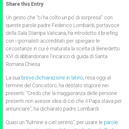
t
s
e
t
r
Share this Entry
s
e
b
t
e
A
n
o
e
p
g
o
r
Un gesto che “ci ha colto un po’ di sorpresa”: con
p
e
k
queste parole padre Federico Lombardi, portavoce
r
della Sala Stampa Vaticana, ha introdotto il briefing
con i giornalisti accreditati, per spiegare le
circostanze in cui è maturata la scelta di Benedetto
XVI di abbandonare l’incarico di guida di Santa
Romana Chiesa.
La sua
breve dichiarazione in latino
, resa oggi al
termine del Concistoro, ha destato stupore nei
presenti: “Credo che la maggioranza delle persone
presenti non avesse idea di ciò che il Papa stava per
annunciare”, ha dichiarato padre Lombardi.
Quasi un “fulmine a ciel sereno”, per usare le
parole