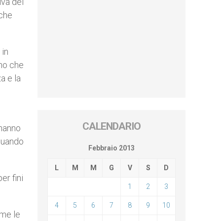
iva del
 che
 in
ono che
a e la
CALENDARIO
 hanno
 quando
Febbraio 2013
L
M
M
G
V
S
D
er fini
1
2
3
4
5
6
7
8
9
10
ome le