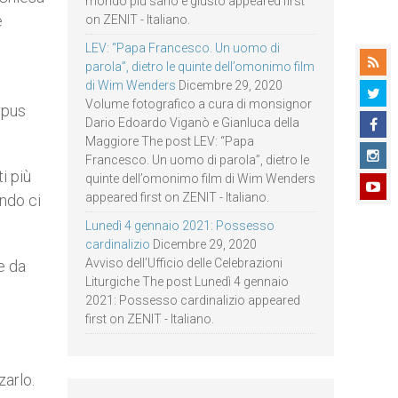
mondo più sano e giusto appeared first
e
on ZENIT - Italiano.
LEV: “Papa Francesco. Un uomo di
parola”, dietro le quinte dell’omonimo film
di Wim Wenders
Dicembre 29, 2020
Volume fotografico a cura di monsignor
orpus
Dario Edoardo Viganò e Gianluca della
Maggiore The post LEV: “Papa
Francesco. Un uomo di parola”, dietro le
i più
quinte dell’omonimo film di Wim Wenders
appeared first on ZENIT - Italiano.
ando ci
Lunedì 4 gennaio 2021: Possesso
cardinalizio
Dicembre 29, 2020
Avviso dell’Ufficio delle Celebrazioni
e da
Liturgiche The post Lunedì 4 gennaio
2021: Possesso cardinalizio appeared
first on ZENIT - Italiano.
zarlo.