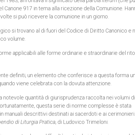
l 1983, affrontava il significato della parola
iterum
(che p
 nel Canone 917 in tema alla ricezione della Comunione. Han
volte si può ricevere la comunione in un giorno.
turgico si trovano al di fuori del Codice di Diritto Canonico e 
ico volume.
orme applicabili alle forme ordinarie e straordinarie del rito
ente definiti, un elemento che conferisce a questa forma u
e quando viene celebrata con la dovuta attenzione.
na notevole quantità di giurisprudenza raccolta nei volumi d
. Fortunatamente, questa serie di norme complesse è stata
n manuali descrittivi destinati ai sacerdoti e ai cerimonieri.
ndio di Liturgia Pratica
, di Ludovico Trimeloni.