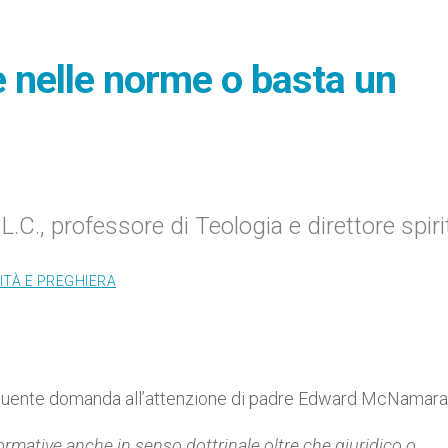
de nelle norme o basta un
., professore di Teologia e direttore spiri
ITÀ E PREGHIERA
 seguente domanda all’attenzione di padre Edward McNamara
ormative anche in senso dottrinale oltre che giuridico o