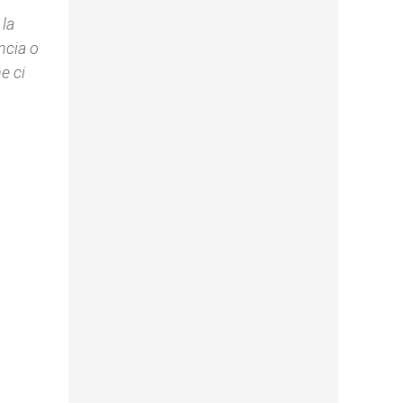
 la
incia o
e ci