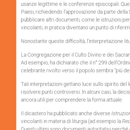
usanze legittime e le conferenze episcopali. Que
Paesi, richiedendo l’approvazione da parte della
pubblicare altri documenti, come le istruzioni pe
vincolanti, in pratica diventano un punto di riferim
Nonostante queste difficoltà, l’interpretazione litu
La Congregazione per il Culto Divino e dei Sacramen
Ad esempio, ha dichiarato che il n° 299 dell’Or
celebrante rivolto verso il popolo sembra “più de
Tali interpretazioni gettano luce sullo spirito del 
risolvere punti controversi. In alcuni casi, la dec
ancora utili per comprendere la forma attuale.
Il dicastero ha pubblicato anche diverse
Istruzio
vincolanti in materia di liturgia (ad esempio la
Re
Questi ultimi sono documenti autoritativi perc