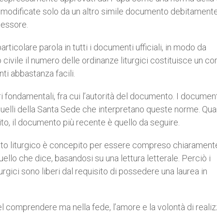
 modificate solo da un altro simile documento debitament
cessore.
rticolare parola in tutti i documenti ufficiali, in modo da
to civile il numero delle ordinanze liturgici costituisce un c
ti abbastanza facili.
i fondamentali, fra cui l’autorità del documento. I document
ono quelli della Santa Sede che interpretano queste norme. Qu
ito, il documento più recente è quello da seguire.
 diritto liturgico è concepito per essere compreso chiarament
llo che dice, basandosi su una lettura letterale. Perciò i
liturgici sono liberi dal requisito di possedere una laurea in
a nel comprendere ma nella fede, l’amore e la volontà di realiz