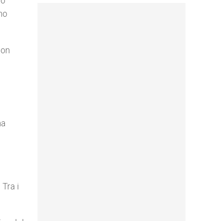
uò
no
non
na
i
 Tra i