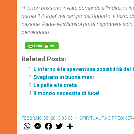
*I lettori possono inviare domande all’indirizzo
li
parola “Liturgia” nel campo dell’oggetto. Il testo do
nazione. Padre McNamara potrà rispondere solo 
pervengono.
Related Posts:
L’inferno è la spaventosa possibilità del 
Svegliarsi in buone mani
La pelle e la creta
Il mondo necessita di luce!
FEBBRAIO 08, 2013 00:00
SPIRITUALITÀ E PREGHIER
W
M
F
T
S
h
e
a
w
h
a
s
c
i
a