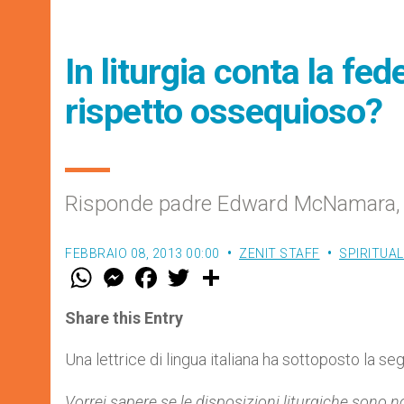
In liturgia conta la fe
rispetto ossequioso?
Risponde padre Edward McNamara, L.C
FEBBRAIO 08, 2013 00:00
ZENIT STAFF
SPIRITUAL
W
M
F
T
S
h
e
a
w
h
a
s
c
i
a
t
s
e
t
r
Share this Entry
s
e
b
t
e
A
n
o
e
p
g
o
r
Una lettrice di lingua italiana ha sottoposto la
p
e
k
r
Vorrei sapere se le disposizioni liturgiche sono n