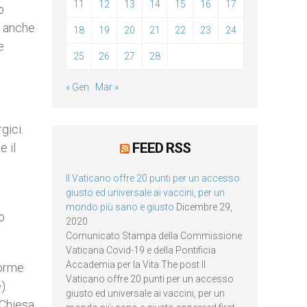
11
12
13
14
15
16
17
o
o anche
18
19
20
21
22
23
24
e
25
26
27
28
« Gen
Mar »
gici.
FEED RSS
 il
Il Vaticano offre 20 punti per un accesso
giusto ed universale ai vaccini, per un
mondo più sano e giusto
Dicembre 29,
o
2020
Comunicato Stampa della Commissione
Vaticana Covid-19 e della Pontificia
Accademia per la Vita The post Il
norme
Vaticano offre 20 punti per un accesso
).
giusto ed universale ai vaccini, per un
 Chiesa