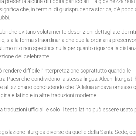
a presenta alcune difficoltà particolari. La giovinezza relat
significa che, in termini di giurisprudenza storica, c’è poco
ubbi.
 rubriche evitano volutamente descrizioni dettagliate dei riti
o, sia la forma straordinaria che quella ordinaria prescriv
ultimo rito non specifica nulla per quanto riguarda la distanz
ezione del celebrante.
può rendere difficile l’interpretazione soprattutto quando le
tra Paesi che condividono la stessa lingua. Alcuni liturgisti
one al lezionario concludendo che l’Alleluia andava omesso
ginale latino e in altre traduzioni moderne.
ha traduzioni ufficiali e solo il testo latino può essere usato p
 legislazione liturgica diverse da quelle della Santa Sede, c