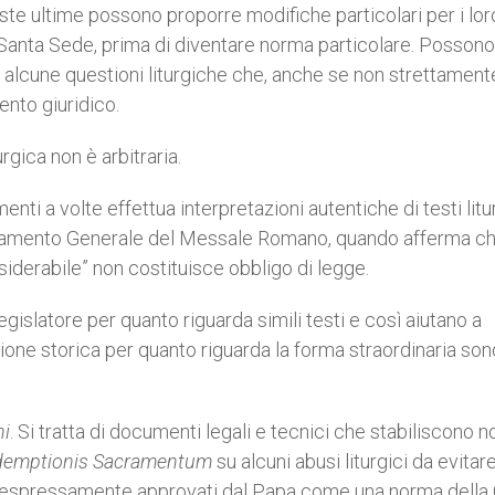
ste ultime possono proporre modifiche particolari per i lor
 Santa Sede, prima di diventare norma particolare. Posson
r alcune questioni liturgiche che, anche se non strettament
ento giuridico.
rgica non è arbitraria.
ti a volte effettua interpretazioni autentiche di testi litur
dinamento Generale del Messale Romano, quando afferma che
siderabile” non costituisce obbligo di legge.
legislatore per quanto riguarda simili testi e così aiutano a
isione storica per quanto riguarda la forma straordinaria son
ni
. Si tratta di documenti legali e tecnici che stabiliscono 
demptionis Sacramentum
su alcuni abusi liturgici da evitare
hé espressamente approvati dal Papa come una norma della