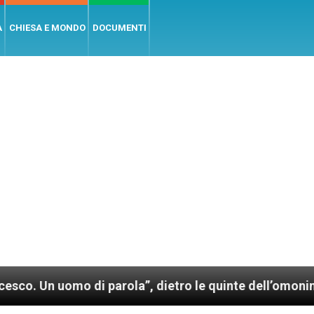
A
CHIESA E MONDO
DOCUMENTI
o di parola”, dietro le quinte dell’omonimo film di W