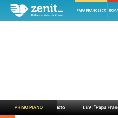
PAPA FRANCESCO
ROM
più sano e giusto
LEV: “Papa Francesco. Un uom
PRIMO PIANO