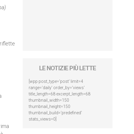
pa)
iflette
LE NOTIZIE PIÙ LETTE
[wpp post_type='post' limit=4
range='daily' order_by='views'
title_length=68 excerpt_length=68
a
thumbnail_width=150
thumbnail_height=150
thumbnail_build='predefined'
stats_views=0]
rima