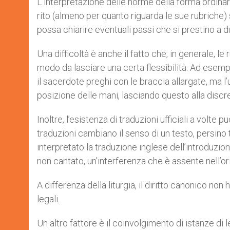
L’interpretazione delle norme della forma ordinari
rito (almeno per quanto riguarda le sue rubriche) 
possa chiarire eventuali passi che si prestino a d
Una difficoltà è anche il fatto che, in generale, le
modo da lasciare una certa flessibilità. Ad esempi
il sacerdote preghi con le braccia allargate, ma l’
posizione delle mani, lasciando questo alla discr
Inoltre, l’esistenza di traduzioni ufficiali a volte 
traduzioni cambiano il senso di un testo, persino 
interpretato la traduzione inglese dell’introduzi
non cantato, un’interferenza che è assente nell’ori
A differenza della liturgia, il diritto canonico non 
legali.
Un altro fattore è il coinvolgimento di istanze di