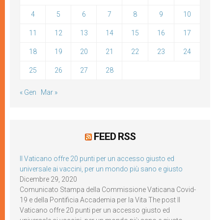
4
5
6
7
8
9
10
11
12
13
14
15
16
17
18
19
20
21
22
23
24
25
26
27
28
« Gen
Mar »
FEED RSS
Il Vaticano offre 20 punti per un accesso giusto ed
universale ai vaccini, per un mondo più sano e giusto
Dicembre 29, 2020
Comunicato Stampa della Commissione Vaticana Covid-
19 e della Pontificia Accademia per la Vita The post Il
Vaticano offre 20 punti per un accesso giusto ed