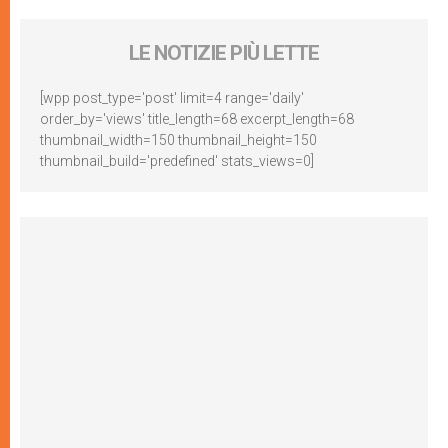
LE NOTIZIE PIÙ LETTE
[wpp post_type='post' limit=4 range='daily'
order_by='views' title_length=68 excerpt_length=68
thumbnail_width=150 thumbnail_height=150
thumbnail_build='predefined' stats_views=0]