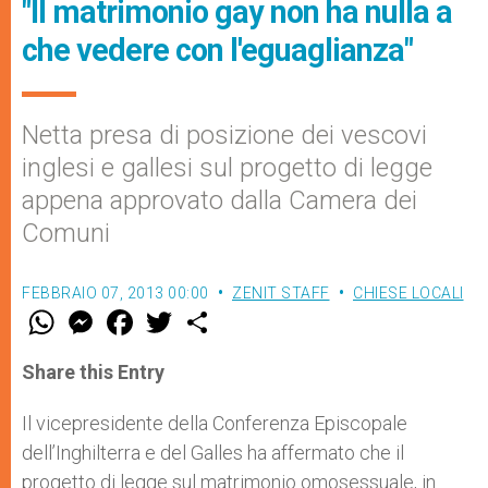
"Il matrimonio gay non ha nulla a
che vedere con l'eguaglianza"
Netta presa di posizione dei vescovi
inglesi e gallesi sul progetto di legge
appena approvato dalla Camera dei
Comuni
FEBBRAIO 07, 2013 00:00
ZENIT STAFF
CHIESE LOCALI
W
M
F
T
S
h
e
a
w
h
a
s
c
i
a
t
s
e
t
r
Share this Entry
s
e
b
t
e
A
n
o
e
p
g
o
r
Il vicepresidente della Conferenza Episcopale
p
e
k
dell’Inghilterra e del Galles ha affermato che il
r
progetto di legge sul matrimonio omosessuale, in