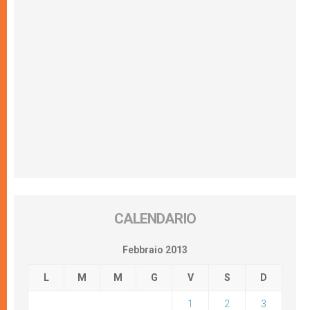
CALENDARIO
Febbraio 2013
L
M
M
G
V
S
D
1
2
3