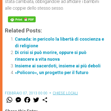
stata cambiata, obbligandole ad affidare i bambini
alle coppie dello stesso sesso.
Related Posts:
Canada: in pericolo la libertà di coscienza e
di religione
Di crisi si può morire, oppure si può
rinascere a vita nuova
Insieme ai sacerdoti, insieme ai più deboli
«Policoro», un progetto per il futuro
FEBBRAIO 07, 2013 00:00
CHIESE LOCALI
W
M
F
T
S
h
e
a
w
h
a
s
c
i
a
t
s
e
t
r