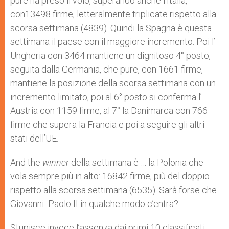
pure ha preso il volo, superando anche l’Italia,
con13498 firme, letteralmente triplicate rispetto alla
scorsa settimana (4839). Quindi la Spagna è questa
settimana il paese con il maggiore incremento. Poi l’
Ungheria con 3464 mantiene un dignitoso 4° posto,
seguita dalla Germania, che pure, con 1661 firme,
mantiene la posizione della scorsa settimana con un
incremento limitato, poi al 6° posto si conferma l’
Austria con 1159 firme, al 7° la Danimarca con 766
firme che supera la Francia e poi a seguire gli altri
stati dell’UE.
And the
winner
della settimana è … la Polonia che
vola sempre più in alto: 16842 firme, più del doppio
rispetto alla scorsa settimana (6535). Sarà forse che
Giovanni Paolo II in qualche modo c’entra?
Stupisce invece l’assenza dai primi 10 classificati