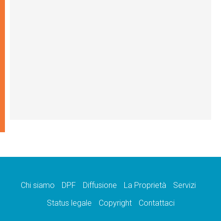
Chi siamo
DPF
Diffusione
La Proprietà
Servizi
Status legale
Copyright
Contattaci