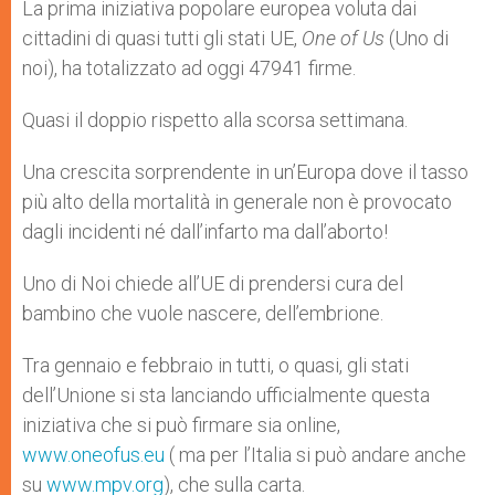
p
g
o
r
La prima iniziativa popolare europea voluta dai
p
e
k
cittadini di quasi tutti gli stati UE,
r
One of Us
(Uno di
noi), ha totalizzato ad oggi 47941 firme.
Quasi il doppio rispetto alla scorsa settimana.
Una crescita sorprendente in un’Europa dove il tasso
più alto della mortalità in generale non è provocato
dagli incidenti né dall’infarto ma dall’aborto!
Uno di Noi chiede all’UE di prendersi cura del
bambino che vuole nascere, dell’embrione.
Tra gennaio e febbraio in tutti, o quasi, gli stati
dell’Unione si sta lanciando ufficialmente questa
iniziativa che si può firmare sia online,
www.oneofus.eu
( ma per l’Italia si può andare anche
su
www.mpv.org
), che sulla carta.