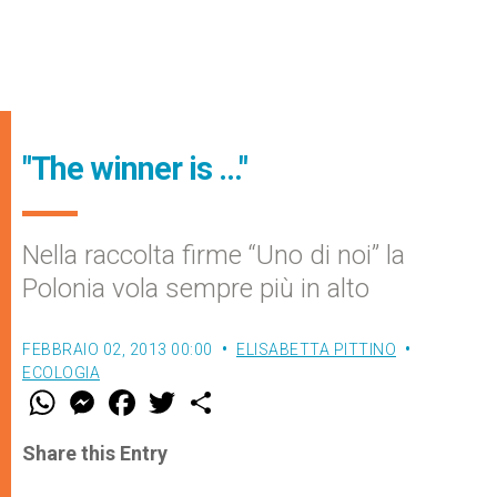
"The winner is …"
Nella raccolta firme “Uno di noi” la
Polonia vola sempre più in alto
FEBBRAIO 02, 2013 00:00
ELISABETTA PITTINO
ECOLOGIA
W
M
F
T
S
h
e
a
w
h
a
s
c
i
a
t
s
e
t
r
Share this Entry
s
e
b
t
e
A
n
o
e