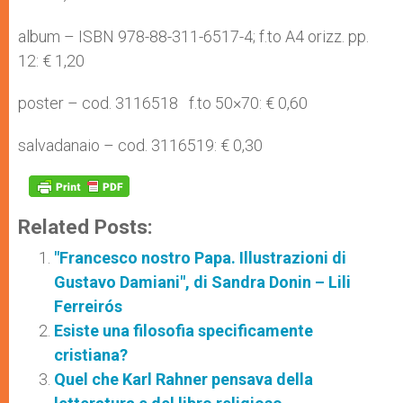
album – ISBN 978-88-311-6517-4; f.to A4 orizz. pp.
12: € 1,20
poster – cod. 3116518 f.to 50×70: € 0,60
salvadanaio – cod. 3116519: € 0,30
Related Posts:
"Francesco nostro Papa. Illustrazioni di
Gustavo Damiani", di Sandra Donin – Lili
Ferreirós
Esiste una filosofia specificamente
cristiana?
Quel che Karl Rahner pensava della