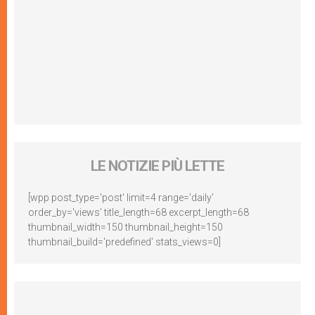
LE NOTIZIE PIÙ LETTE
[wpp post_type='post' limit=4 range='daily'
order_by='views' title_length=68 excerpt_length=68
thumbnail_width=150 thumbnail_height=150
thumbnail_build='predefined' stats_views=0]