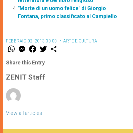
letteratura e del libro religioso
"Morte di un uomo felice" di Giorgio
Fontana, primo classificato al Campiello
FEBBRAIO 02, 2013 00:00
ARTE E CULTURA
W
M
F
T
S
h
e
a
w
h
a
s
c
i
a
t
s
e
t
r
Share this Entry
s
e
b
t
e
A
n
o
e
p
g
o
r
ZENIT Staff
p
e
k
r
View all articles