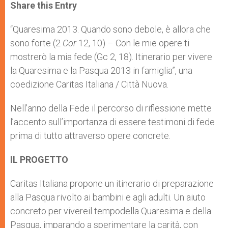
t
s
e
t
r
Share this Entry
s
e
b
t
e
A
n
o
e
p
g
o
r
“Quaresima 2013. Quando sono debole, è allora che
p
e
k
sono forte (2
r
Cor
12, 10) – Con le mie opere ti
mostrerò la mia fede (Gc 2, 18). Itinerario per vivere
la Quaresima e la Pasqua 2013 in famiglia”, una
coedizione Caritas Italiana / Città Nuova.
Nell’anno della Fede il percorso di riflessione mette
l’accento sull’importanza di essere testimoni di fede
prima di tutto attraverso opere concrete.
IL PROGETTO
Caritas Italiana propone un itinerario di preparazione
alla Pasqua rivolto ai bambini e agli adulti. Un aiuto
concreto per vivereil tempodella Quaresima e della
Pasqua, imparando a sperimentare la carità, con