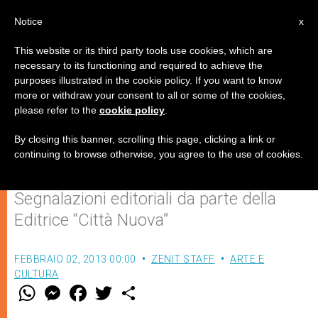
IT
Notice
x
This website or its third party tools use cookies, which are
necessary to its functioning and required to achieve the
purposes illustrated in the cookie policy. If you want to know
"Quando sono debole, è allora
more or withdraw your consent to all or some of the cookies,
please refer to the
cookie policy
.
che sono forte", una coedizione
per vivere la Quaresima 2013
By closing this banner, scrolling this page, clicking a link or
continuing to browse otherwise, you agree to the use of cookies.
Segnalazioni editoriali da parte della
Editrice “Città Nuova”
FEBBRAIO 02, 2013 00:00
ZENIT STAFF
ARTE E
CULTURA
W
M
F
T
S
h
e
a
w
h
a
s
c
i
a