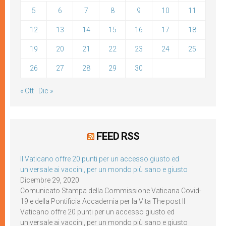
5
6
7
8
9
10
11
12
13
14
15
16
17
18
19
20
21
22
23
24
25
26
27
28
29
30
« Ott
Dic »
FEED RSS
Il Vaticano offre 20 punti per un accesso giusto ed
universale ai vaccini, per un mondo più sano e giusto
Dicembre 29, 2020
Comunicato Stampa della Commissione Vaticana Covid-
19 e della Pontificia Accademia per la Vita The post Il
Vaticano offre 20 punti per un accesso giusto ed
universale ai vaccini, per un mondo più sano e giusto