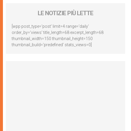
LE NOTIZIE PIÙ LETTE
[wpp post_type='post' limit=4 range='daily'
order_by='views' title_length=68 excerpt_length=68
thumbnail_width=150 thumbnail_height=150
thumbnail_build='predefined' stats_views=0]