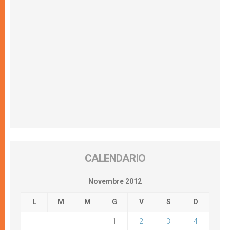
CALENDARIO
Novembre 2012
L
M
M
G
V
S
D
1
2
3
4