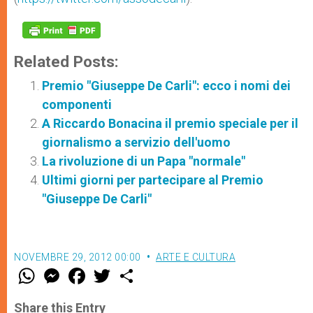
Related Posts:
Premio "Giuseppe De Carli": ecco i nomi dei
componenti
A Riccardo Bonacina il premio speciale per il
giornalismo a servizio dell'uomo
La rivoluzione di un Papa "normale"
Ultimi giorni per partecipare al Premio
"Giuseppe De Carli"
NOVEMBRE 29, 2012 00:00
ARTE E CULTURA
W
M
F
T
S
h
e
a
w
h
a
s
c
i
a
t
s
e
t
r
Share this Entry