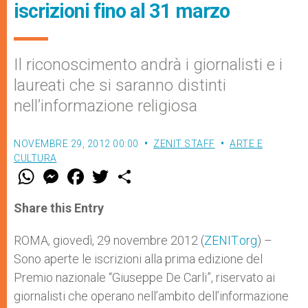
iscrizioni fino al 31 marzo
Il riconoscimento andrà i giornalisti e i
laureati che si saranno distinti
nell’informazione religiosa
NOVEMBRE 29, 2012 00:00
ZENIT STAFF
ARTE E
CULTURA
W
M
F
T
S
h
e
a
w
h
a
s
c
i
a
t
s
e
t
r
Share this Entry
s
e
b
t
e
A
n
o
e
p
g
o
r
ROMA, giovedì, 29 novembre 2012 (
ZENIT.org
) –
p
e
k
Sono aperte le iscrizioni alla prima edizione del
r
Premio nazionale “Giuseppe De Carli”, riservato ai
giornalisti che operano nell’ambito dell’informazione