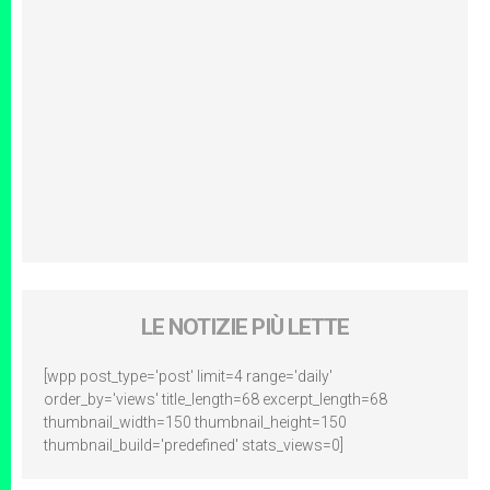
LE NOTIZIE PIÙ LETTE
[wpp post_type='post' limit=4 range='daily'
order_by='views' title_length=68 excerpt_length=68
thumbnail_width=150 thumbnail_height=150
thumbnail_build='predefined' stats_views=0]