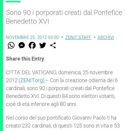
Sono 90 i porporati creati dal Pontefice
Benedetto XVI
NOVEMBRE 25, 2012 00:00
ZENIT STAFF
ARCHIVI
W
M
F
T
S
h
e
a
w
h
a
s
c
i
a
t
s
e
t
r
Share this Entry
s
e
b
t
e
A
n
o
e
p
g
o
r
CITTA’ DEL VATICANO, domenica, 25 novembre
p
e
k
2012 (
ZENIT.org
r
).– Con la creazione odierna dei 6
cardinali, sono 90 i porporati creati dal Pontefice
Benedetto XVI. Di questi 84 sono elettori votanti,
cioè di età inferiore agli 80 anni.
Nel corso del suo pontificato Giovanni Paolo II ha
creato 232 cardinali, di questi 125 sono in vita e 53