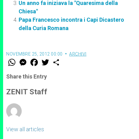
Un anno fa iniziava la "Quaresima della
Chiesa"
Papa Francesco incontra i Capi Dicastero
della Curia Romana
NOVEMBRE 25, 2012 00:00
ARCHIVI
W
M
F
T
S
h
e
a
w
h
a
s
c
i
a
t
s
e
t
r
Share this Entry
s
e
b
t
e
A
n
o
e
p
g
o
r
ZENIT Staff
p
e
k
r
View all articles