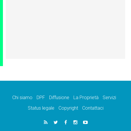
Chi siamo
DPF
Diffusione
La Proprietà
Servizi
Status legale
Copyright
Contattaci