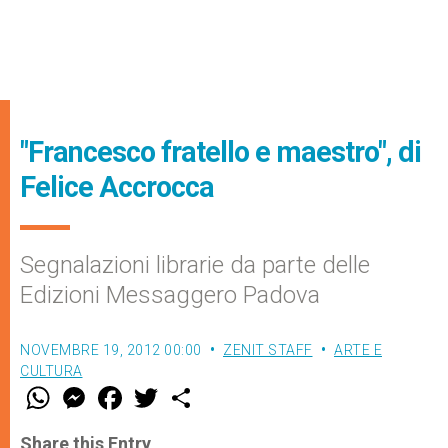
"Francesco fratello e maestro", di
Felice Accrocca
Segnalazioni librarie da parte delle
Edizioni Messaggero Padova
NOVEMBRE 19, 2012 00:00
ZENIT STAFF
ARTE E
CULTURA
W
M
F
T
S
h
e
a
w
h
a
s
c
i
a
t
s
e
t
r
Share this Entry