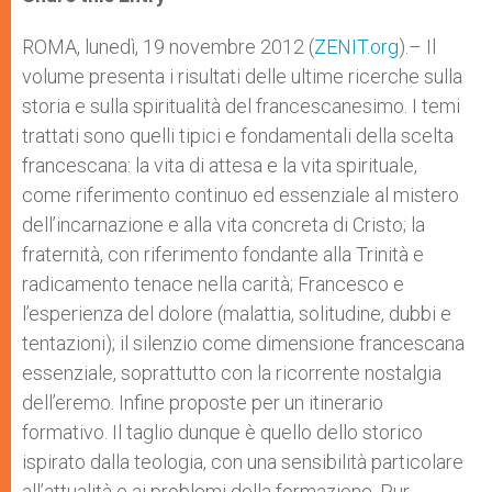
s
e
b
t
e
A
n
o
e
p
g
o
r
ROMA, lunedì, 19 novembre 2012 (
ZENIT.org
).– Il
p
e
k
volume presenta i risultati delle ultime ricerche sulla
r
storia e sulla spiritualità del francescanesimo. I temi
trattati sono quelli tipici e fondamentali della scelta
francescana: la vita di attesa e la vita spirituale,
come riferimento continuo ed essenziale al mistero
dell’incarnazione e alla vita concreta di Cristo; la
fraternità, con riferimento fondante alla Trinità e
radicamento tenace nella carità; Francesco e
l’esperienza del dolore (malattia, solitudine, dubbi e
tentazioni); il silenzio come dimensione francescana
essenziale, soprattutto con la ricorrente nostalgia
dell’eremo. Infine proposte per un itinerario
formativo. Il taglio dunque è quello dello storico
ispirato dalla teologia, con una sensibilità particolare
all’attualità e ai problemi della formazione. Pur