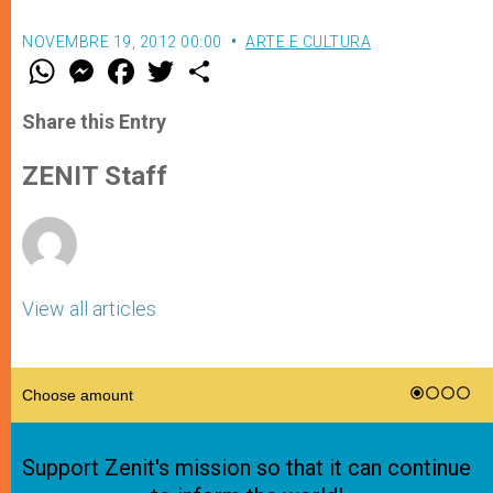
NOVEMBRE 19, 2012 00:00
ARTE E CULTURA
W
M
F
T
S
h
e
a
w
h
a
s
c
i
a
t
s
e
t
r
Share this Entry
s
e
b
t
e
A
n
o
e
p
g
o
r
ZENIT Staff
p
e
k
r
View all articles