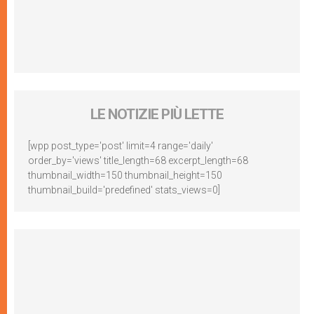
LE NOTIZIE PIÙ LETTE
[wpp post_type='post' limit=4 range='daily'
order_by='views' title_length=68 excerpt_length=68
thumbnail_width=150 thumbnail_height=150
thumbnail_build='predefined' stats_views=0]