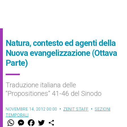
Natura, contesto ed agenti della
Nuova evangelizzazione (Ottava
Parte)
Traduzione italiana delle
“Propositiones” 41-46 del Sinodo
NOVEMBRE 14, 2012 00:00
ZENIT STAFF
SEZIONI
TEMPORALI
W
M
F
T
S
h
e
a
w
h