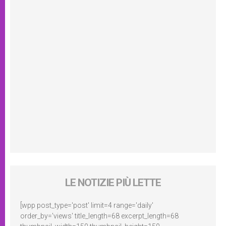
LE NOTIZIE PIÙ LETTE
[wpp post_type='post' limit=4 range='daily'
order_by='views' title_length=68 excerpt_length=68