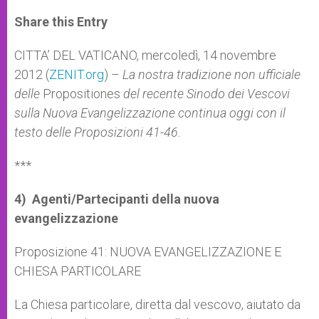
a
s
c
i
a
t
s
e
t
r
Share this Entry
s
e
b
t
e
A
n
o
e
p
g
o
r
CITTA’ DEL VATICANO, mercoledì, 14 novembre
p
e
k
2012 (
ZENIT.org
r
) –
La nostra tradizione non ufficiale
delle
Propositiones
del recente Sinodo dei Vescovi
sulla Nuova Evangelizzazione continua oggi con il
testo delle Proposizioni 41-46.
***
4) Agenti/Partecipanti della nuova
evangelizzazione
Proposizione 41: NUOVA EVANGELIZZAZIONE E
CHIESA PARTICOLARE
La Chiesa particolare, diretta dal vescovo, aiutato da