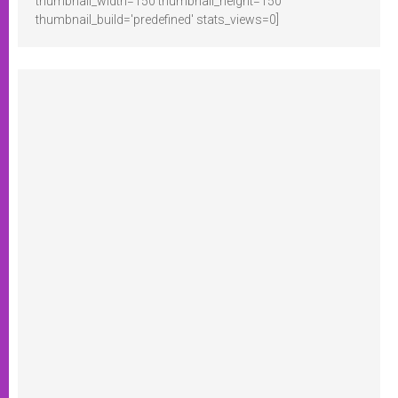
thumbnail_width=150 thumbnail_height=150
thumbnail_build='predefined' stats_views=0]