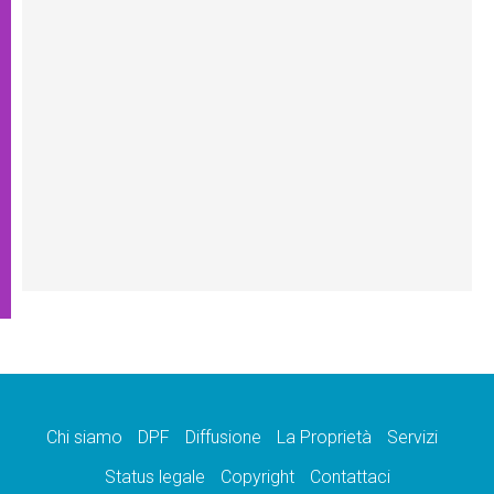
Chi siamo
DPF
Diffusione
La Proprietà
Servizi
Status legale
Copyright
Contattaci