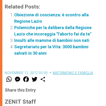
Related Posts:
Obiezione di coscienza: è scontro alla
Regione Lazio
Polemiche per la delibera della Regione
Lazio che incoraggia "l'aborto fai da te"
Insulti alle mamme di bambini non nati
Segretariato per la Vita: 3000 bambini
salvati in 30 anni
NOVEMBRE 12, 2012 00:00
MATRIMONIO E FAMIGLIA
W
M
F
T
S
h
e
a
w
h
a
s
c
i
a
t
s
e
t
r
Share this Entry
s
e
b
t
e
A
n
o
e
p
g
o
r
ZENIT Staff
p
e
k