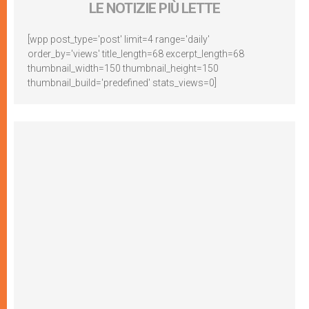
LE NOTIZIE PIÙ LETTE
[wpp post_type='post' limit=4 range='daily'
order_by='views' title_length=68 excerpt_length=68
thumbnail_width=150 thumbnail_height=150
thumbnail_build='predefined' stats_views=0]