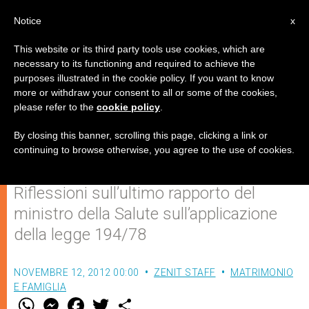
IT
Notice
x
This website or its third party tools use cookies, which are
necessary to its functioning and required to achieve the
purposes illustrated in the cookie policy. If you want to know
A quanto una campagna per la
more or withdraw your consent to all or some of the cookies,
please refer to the
cookie policy
.
difesa dei bambini non ancora
nati?
By closing this banner, scrolling this page, clicking a link or
continuing to browse otherwise, you agree to the use of cookies.
Riflessioni sull’ultimo rapporto del
ministro della Salute sull’applicazione
della legge 194/78
NOVEMBRE 12, 2012 00:00
ZENIT STAFF
MATRIMONIO
E FAMIGLIA
W
M
F
T
S