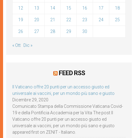
12
13
14
15
16
17
18
19
20
21
22
23
24
25
26
27
28
29
30
« Ott
Dic »
FEED RSS
Il Vaticano offre 20 punti per un accesso giusto ed
universale ai vaccini, per un mondo più sano e giusto
Dicembre 29, 2020
Comunicato Stampa della Commissione Vaticana Covid-
19 e della Pontificia Accademia per la Vita The post Il
Vaticano offre 20 punti per un accesso giusto ed
universale ai vaccini, per un mondo più sano e giusto
appeared first on ZENIT - Italiano.