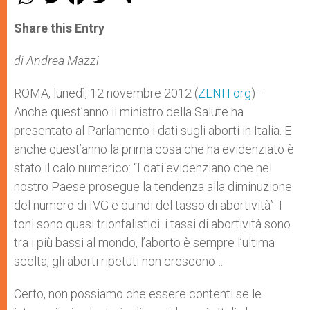
h
e
a
w
h
a
s
c
i
a
t
s
e
t
r
Share this Entry
s
e
b
t
e
A
n
o
e
p
g
o
r
di Andrea Mazzi
p
e
k
r
ROMA, lunedì, 12 novembre 2012 (
ZENIT.org
) –
Anche quest’anno il ministro della Salute ha
presentato al Parlamento i dati sugli aborti in Italia. E
anche quest’anno la prima cosa che ha evidenziato è
stato il calo numerico: “I dati evidenziano che nel
nostro Paese prosegue la tendenza alla diminuzione
del numero di IVG e quindi del tasso di abortività”. I
toni sono quasi trionfalistici: i tassi di abortività sono
tra i più bassi al mondo, l’aborto è sempre l’ultima
scelta, gli aborti ripetuti non crescono…
Certo, non possiamo che essere contenti se le