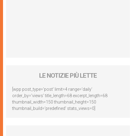
LE NOTIZIE PIÙ LETTE
[wpp post_type='post' limit=4 range='daily'
order_by='views' title_length=68 excerpt_length=68
thumbnail_width=150 thumbnail_height=150
thumbnail_build='predefined' stats_views=0]