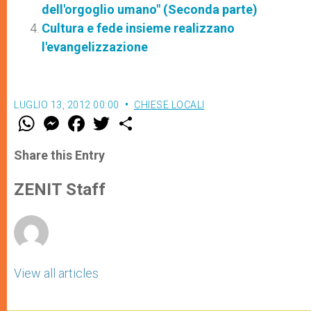
dell'orgoglio umano" (Seconda parte)
Cultura e fede insieme realizzano
l'evangelizzazione
LUGLIO 13, 2012 00:00
CHIESE LOCALI
W
M
F
T
S
h
e
a
w
h
a
s
c
i
a
t
s
e
t
r
Share this Entry
s
e
b
t
e
A
n
o
e
p
g
o
r
ZENIT Staff
p
e
k
r
View all articles