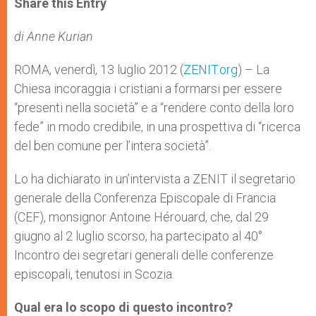
Share this Entry
s
e
b
t
e
A
n
o
e
p
g
o
r
di Anne Kurian
p
e
k
r
ROMA, venerdì, 13 luglio 2012 (
ZENIT.org
) – La
Chiesa incoraggia i cristiani a formarsi per essere
“presenti nella società” e a “rendere conto della loro
fede” in modo credibile, in una prospettiva di “ricerca
del ben comune per l’intera società”.
Lo ha dichiarato in un’intervista a ZENIT il segretario
generale della Conferenza Episcopale di Francia
(CEF), monsignor Antoine Hérouard, che, dal 29
giugno al 2 luglio scorso, ha partecipato al 40°
Incontro dei segretari generali delle conferenze
episcopali, tenutosi in Scozia.
Qual era lo scopo di questo incontro?