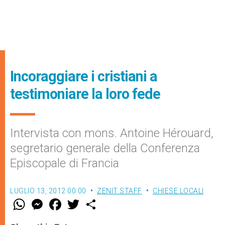
Incoraggiare i cristiani a
testimoniare la loro fede
Intervista con mons. Antoine Hérouard,
segretario generale della Conferenza
Episcopale di Francia
LUGLIO 13, 2012 00:00
ZENIT STAFF
CHIESE LOCALI
W
M
F
T
S
h
e
a
w
h
a
s
c
i
a
t
s
e
t
r