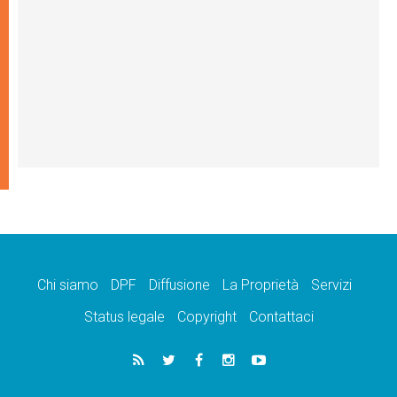
Chi siamo
DPF
Diffusione
La Proprietà
Servizi
Status legale
Copyright
Contattaci