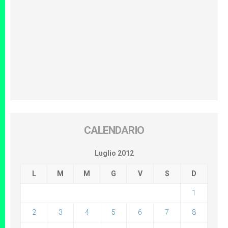
CALENDARIO
Luglio 2012
L
M
M
G
V
S
D
1
2
3
4
5
6
7
8