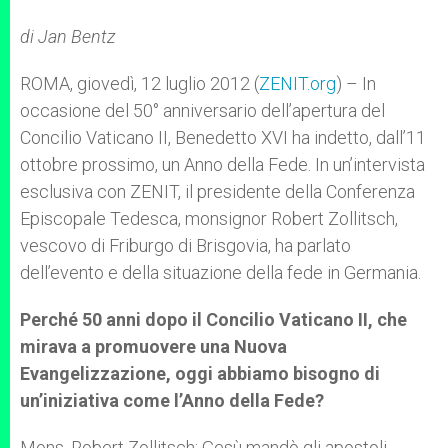
A
n
o
e
p
g
o
r
di Jan Bentz
p
e
k
r
ROMA, giovedì, 12 luglio 2012 (
ZENIT.org
) – In
occasione del 50° anniversario dell’apertura del
Concilio Vaticano II, Benedetto XVI ha indetto, dall’11
ottobre prossimo, un Anno della Fede. In un’intervista
esclusiva con ZENIT, il presidente della Conferenza
Episcopale Tedesca, monsignor Robert Zollitsch,
vescovo di Friburgo di Brisgovia, ha parlato
dell’evento e della situazione della fede in Germania.
Perché 50 anni dopo il Concilio Vaticano II, che
mirava a promuovere una Nuova
Evangelizzazione, oggi abbiamo bisogno di
un’iniziativa come l’Anno della Fede?
Mons. Robert Zollitsch: Gesù mandò gli apostoli