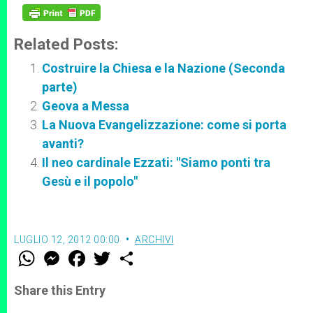
Related Posts:
Costruire la Chiesa e la Nazione (Seconda
parte)
Geova a Messa
La Nuova Evangelizzazione: come si porta
avanti?
Il neo cardinale Ezzati: "Siamo ponti tra
Gesù e il popolo"
LUGLIO 12, 2012 00:00
ARCHIVI
W
M
F
T
S
h
e
a
w
h
a
s
c
i
a
t
s
e
t
r
Share this Entry
s
e
b
t
e
A
n
o
e