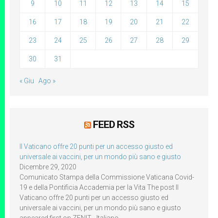
9
10
11
12
13
14
15
16
17
18
19
20
21
22
23
24
25
26
27
28
29
30
31
« Giu
Ago »
FEED RSS
Il Vaticano offre 20 punti per un accesso giusto ed
universale ai vaccini, per un mondo più sano e giusto
Dicembre 29, 2020
Comunicato Stampa della Commissione Vaticana Covid-
19 e della Pontificia Accademia per la Vita The post Il
Vaticano offre 20 punti per un accesso giusto ed
universale ai vaccini, per un mondo più sano e giusto