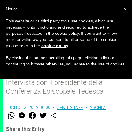
IT
Notice
x
This website or its third party tools use cookies, which are
necessary to its functioning and required to achieve the
purposes illustrated in the cookie policy. If you want to know
Mons. Robert Zollitsch parla
more or withdraw your consent to all or some of the cookies,
please refer to the
cookie policy
.
dell'Anno della Fede (Prima
parte)
By closing this banner, scrolling this page, clicking a link or
continuing to browse otherwise, you agree to the use of cookies.
Intervista con il presidente della
Conferenza Episcopale Tedesca
LUGLIO 12, 2012 00:00
ZENIT STAFF
ARCHIVI
W
M
F
T
S
h
e
a
w
h
a
s
c
i
a
t
s
e
t
r
Share this Entry
s
e
b
t
e