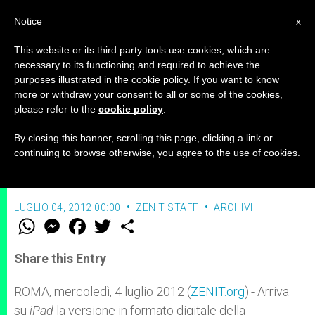
IT
Notice
x
This website or its third party tools use cookies, which are
necessary to its functioning and required to achieve the
purposes illustrated in the cookie policy. If you want to know
"Terrasanta" sbarca su App Store
more or withdraw your consent to all or some of the cookies,
please refer to the
cookie policy
.
By closing this banner, scrolling this page, clicking a link or
Il bimestrale ora disponibile nella
continuing to browse otherwise, you agree to the use of cookies.
versione per iPad
LUGLIO 04, 2012 00:00
ZENIT STAFF
ARCHIVI
W
M
F
T
S
h
e
a
w
h
a
s
c
i
a
t
s
e
t
r
Share this Entry
s
e
b
t
e
A
n
o
e
p
g
o
r
ROMA, mercoledì, 4 luglio 2012 (
ZENIT.org
).- Arriva
p
e
k
su
iPad
la versione in formato digitale della
r