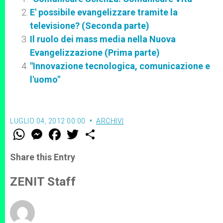
E' possibile evangelizzare tramite la
televisione? (Seconda parte)
Il ruolo dei mass media nella Nuova
Evangelizzazione (Prima parte)
"Innovazione tecnologica, comunicazione e
l'uomo"
LUGLIO 04, 2012 00:00
ARCHIVI
W
M
F
T
S
h
e
a
w
h
a
s
c
i
a
t
s
e
t
r
Share this Entry
s
e
b
t
e
A
n
o
e
p
g
o
r
ZENIT Staff
p
e
k
r