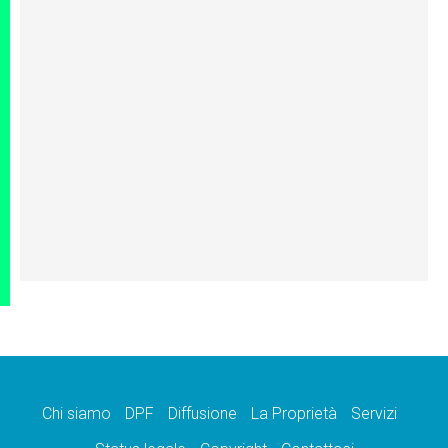
Chi siamo
DPF
Diffusione
La Proprietà
Servizi