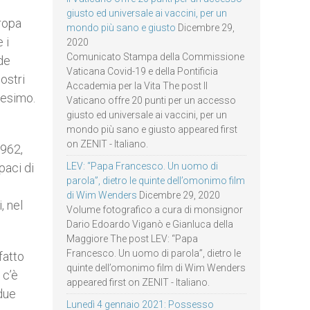
giusto ed universale ai vaccini, per un
uropa
mondo più sano e giusto
Dicembre 29,
 i
2020
Comunicato Stampa della Commissione
ide
Vaticana Covid-19 e della Pontificia
nostri
Accademia per la Vita The post Il
anesimo.
Vaticano offre 20 punti per un accesso
giusto ed universale ai vaccini, per un
mondo più sano e giusto appeared first
on ZENIT - Italiano.
1962,
paci di
LEV: “Papa Francesco. Un uomo di
parola”, dietro le quinte dell’omonimo film
di Wim Wenders
Dicembre 29, 2020
, nel
Volume fotografico a cura di monsignor
Dario Edoardo Viganò e Gianluca della
Maggiore The post LEV: “Papa
Francesco. Un uomo di parola”, dietro le
fatto
quinte dell’omonimo film di Wim Wenders
 c’è
appeared first on ZENIT - Italiano.
 due
Lunedì 4 gennaio 2021: Possesso