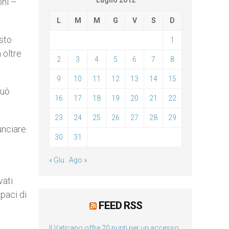
Luglio 2012
oni –
L
M
M
G
V
S
D
sto
1
 oltre
2
3
4
5
6
7
8
9
10
11
12
13
14
15
può
16
17
18
19
20
21
22
23
24
25
26
27
28
29
unciare
30
31
« Giu
Ago »
vati
apaci di
FEED RSS
Il Vaticano offre 20 punti per un accesso