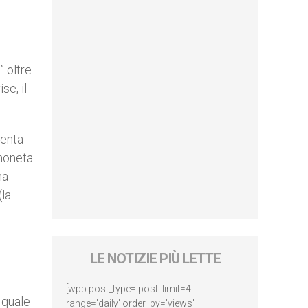
” oltre
se, il
menta
 moneta
ma
(la
LE NOTIZIE PIÙ LETTE
[wpp post_type='post' limit=4
 quale
range='daily' order_by='views'