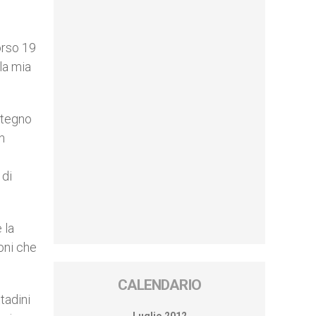
orso 19
la mia
stegno
n
 di
 la
ioni che
CALENDARIO
tadini