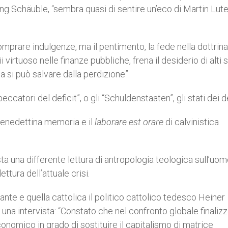
ang Schäuble, “sembra quasi di sentire un’eco di Martin Lut
omprare indulgenze, ma il pentimento, la fede nella dottrina
ii virtuoso nelle finanze pubbliche, frena il desiderio di alti s
opa si può salvare dalla perdizione”.
ccatori del deficit”, o gli “Schuldenstaaten”, gli stati dei de
benedettina memoria e il
laborare est orare
di calvinistica
una differente lettura di antropologia teologica sull’uomo
tura dell’attuale crisi.
ante e quella cattolica il politico cattolico tedesco Heiner
una intervista: “Constato che nel confronto globale finaliz
onomico in grado di sostituire il capitalismo di matrice