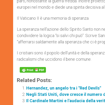
parti, nonostante la guerra fredda. Inoltre proiett
europei nel mondo e diede una spinta decisiva al t
Il Vaticano II è una memoria di speranza.
La speranza nell’azione dello Spirito Santo non 
condividere la logica “si salvi chi può”. Scrive Sa
“afferrarsi saldamente alla speranza che ci è prop
I cristiani sono il popolo dell’unità e della speran
radicalismi che uccidono il bene comune.
Related Posts:
Hernandez, un angelo tra i "Red Devils"
Negli Stati Uniti, dove cresce il numero d
Il Cardinale Martini e l'audacia della veri