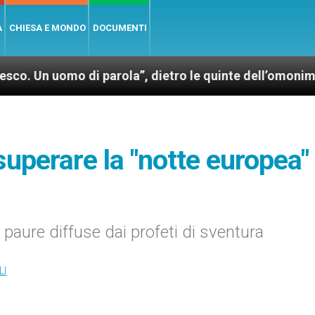
A
CHIESA E MONDO
DOCUMENTI
 di parola”, dietro le quinte dell’omonimo film di Wi
superare la "notte europea"
 paure diffuse dai profeti di sventura
LI