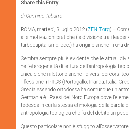
t
s
e
t
r
Share this Entry
s
e
b
t
e
A
n
o
e
p
g
o
r
di Carmine Tabarro
p
e
k
r
ROMA, martedì, 3 luglio 2012 (
ZENIT.org
) – Come
alle motivazioni pratiche (la divisione tra i leader
turbocapitalismo, ecc.) ha origine anche in una di
Sembra sempre più è evidente che le attuali divis
nell’eterogeneità di lettura dell’antropologia teo
unica e che riflettono anche i diversi percorsi teol
riflessione: i PIIGS (Portogallo, Irlanda, Italia, G
Grecia essendo ortodossa ha comunque un antropo
Germania è i Paesi del Nord Europa dove l’element
tedesca in cui la stessa etimologia della parola de
antropologia teologica che fa del debito un pecc
Questo particolare non è sfuggito all’osservatore