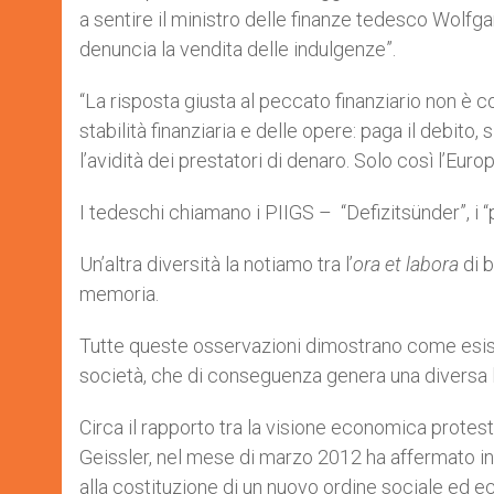
a sentire il ministro delle finanze tedesco Wolfg
denuncia la vendita delle indulgenze”.
“La risposta giusta al peccato finanziario non è c
stabilità finanziaria e delle opere: paga il debito, s
l’avidità dei prestatori di denaro. Solo così l’Eur
I tedeschi chiamano i PIIGS – “Defizitsünder”, i “pe
Un’altra diversità la notiamo tra l’
ora et labora
di 
memoria.
Tutte queste osservazioni dimostrano come esista 
società, che di conseguenza genera una diversa let
Circa il rapporto tra la visione economica protest
Geissler, nel mese di marzo 2012 ha affermato in 
alla costituzione di un nuovo ordine sociale ed ec