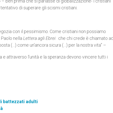
ò – ben prima che si parlasse di globalizzazione- i cristiani
entativo di superare gli scismi cristiani.
negozia con il pessimismo. Come cristiani non possiamo
n Paolo nella
Lettera agli Ebrei
: che chi crede è chiamato a
osta (…) come un’ancora sicura (…) per la nostra vita” –
za e attraverso l’unità e la speranza devono vincere tutti i
i battezzati adulti
tà