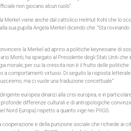
fficiale non giocano alcun ruolo”.
ela Merkel viene anche dal cattolico Helmut Kohl che lo sc
e alla sua pupilla Angela Merkel dicendo che: “Sta rovinando 
vincere la Merkel ad aprirsi a politiche keynesiane di so
Mario Monti, ha spiegato al Presidente degli Stati Uniti che i
 morale, per cui la crescita non è il frutto delle politiche
a comportamenti virtuosi. Di seguito la risposta letterale
iusciremo, ma ci vuole una traduzione concettuale”.
irigente europea dinanzi alla crisi europea, e in particolare
di profonde differenze culturali e di antropologiche convinz
nel Nord Europa) rispetto a quanto vige nei PIIGS.
a cooperazione e della punizione sociale che richiede ai cit