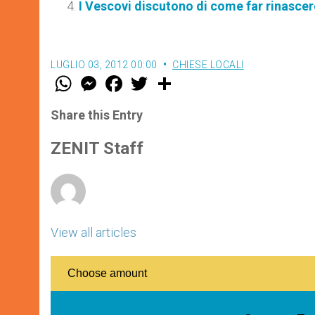
I Vescovi discutono di come far rinascer
LUGLIO 03, 2012 00:00
CHIESE LOCALI
W
M
F
T
S
h
e
a
w
h
a
s
c
i
a
t
s
e
t
r
Share this Entry
s
e
b
t
e
A
n
o
e
p
g
o
r
ZENIT Staff
p
e
k
r
View all articles