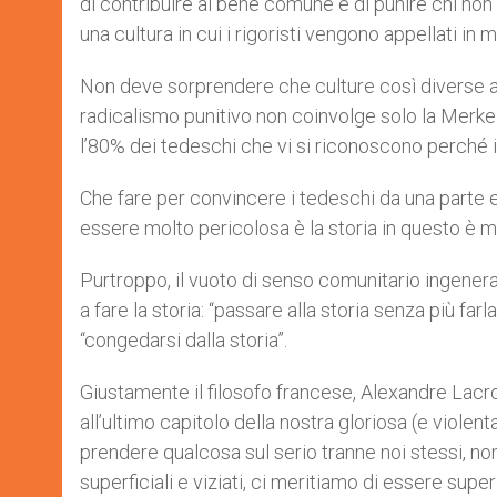
di contribuire al bene comune e di punire chi non
una cultura in cui i rigoristi vengono appellati in
Non deve sorprendere che culture così diverse ab
radicalismo punitivo non coinvolge solo la Merkel
l’80% dei tedeschi che vi si riconoscono perché i
Che fare per convincere i tedeschi da una parte e
essere molto pericolosa è la storia in questo è m
Purtroppo, il vuoto di senso comunitario ingenera
a fare la storia: “passare alla storia senza più 
“congedarsi dalla storia”.
Giustamente il filosofo francese, Alexandre Lacroi
all’ultimo capitolo della nostra gloriosa (e violenta
prendere qualcosa sul serio tranne noi stessi, non 
superficiali e viziati, ci meritiamo di essere superat