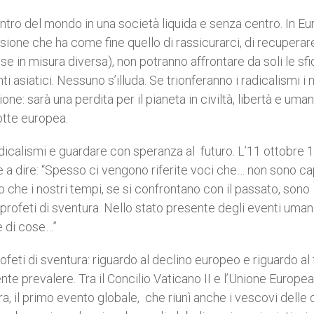
entro del mondo in una società liquida e senza centro. In E
ne che ha come fine quello di rassicurarci, di recuperare
he se in misura diversa), non potranno affrontare da soli le sf
ti asiatici. Nessuno s’illuda. Se trionferanno i radicalismi i 
zione: sarà una perdita per il pianeta in civiltà, libertà e um
otte europea.
 radicalismi e guardare con speranza al futuro. L’11 ottobre 
be a dire: “Spesso ci vengono riferite voci che… non sono ca
 che i nostri tempi, se si confrontano con il passato, sono
profeti di sventura. Nello stato presente degli eventi umani
ne di cose…”
feti di sventura: riguardo al declino europeo e riguardo al 
nte prevalere. Tra il Concilio Vaticano II e l’Unione Europea
ra, il primo evento globale, che riunì anche i vescovi delle