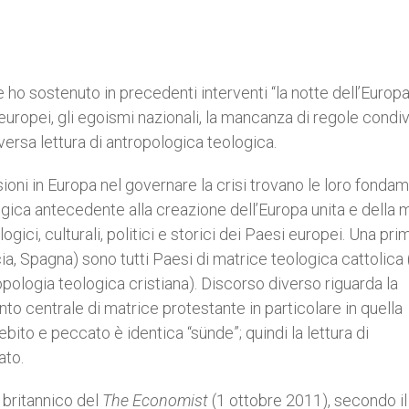
 ho sostenuto in precedenti interventi “la notte dell’Europa
 europei, gli egoismi nazionali, la mancanza di regole condivi
versa lettura di antropologica teologica.
ioni in Europa nel governare la crisi trovano le loro fonda
logica antecedente alla creazione dell’Europa unita e della
ogici, culturali, politici e storici dei Paesi europei. Una pri
recia, Spagna) sono tutti Paesi di matrice teologica cattolica 
logia teologica cristiana). Discorso diverso riguarda la
o centrale di matrice protestante in particolare in quella
bito e peccato è identica “sünde”; quindi la lettura di
ato.
 britannico del
The Economist
(1 ottobre 2011), secondo il