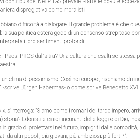
 vi contribuisce. Nei PIIGS prevale -fatte le dovute eccezi
 maniera dispregiativa come moralisti.
biano difficoltà a dialogare. Il grande problema è che que
; la sua politica estera gode di un consenso strepitoso con
nterpreta i loro sentimenti profondi.
 i Paesi PIIGS dall’altra? Una cultura che esalti se stessa 
aestra.
 un clima di pessimismo. Così noi europei, rischiamo di rin
farla” -scrive Jürgen Habermas- o come scrive Benedetto XVI
x, s’interroga: “Siamo come i romani del tardo impero, arri
) storia? Edonisti e cinici, incuranti delle leggi e di Dio, inc
in grado di proiettarsi nel futuro, impigriti dalle comodità,
i da altri popoli, più giovani, più ambiziosi, più forti?”.