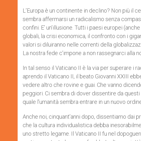
L’Europa è un continente in declino? Non più il c
sembra affermarsi un radicalismo senza compassio
confini. E’ un’illusione. Tutti i paesi europei (anc
globali, la crisi economica, il confronto con i gigan
valori si diluiranno nelle correnti della globalizza
La nostra fede c’impone a non rassegnarci alla n
In tal senso il Vaticano II è la via per superare i
aprendo il Vaticano II, il beato Giovanni XXIII eb
vedere altro che rovine e guai. Che vanno dicendo
peggiori. Ci sembra di dover dissentire da questi 
quale l’umanità sembra entrare in un nuovo ordi
Anche noi, cinquant’anni dopo, dissentiamo dai pro
che la cultura individualistica debba inesorabilme
uno stretto legame. Il Vaticano II fu nel dopoguer