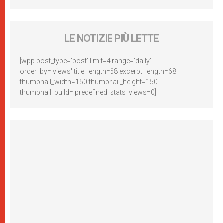
LE NOTIZIE PIÙ LETTE
[wpp post_type='post' limit=4 range='daily'
order_by='views' title_length=68 excerpt_length=68
thumbnail_width=150 thumbnail_height=150
thumbnail_build='predefined' stats_views=0]