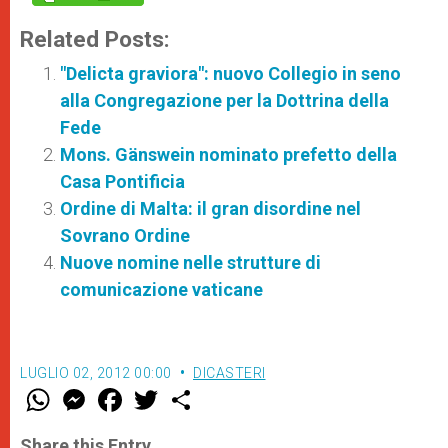
Related Posts:
"Delicta graviora": nuovo Collegio in seno
alla Congregazione per la Dottrina della
Fede
Mons. Gänswein nominato prefetto della
Casa Pontificia
Ordine di Malta: il gran disordine nel
Sovrano Ordine
Nuove nomine nelle strutture di
comunicazione vaticane
LUGLIO 02, 2012 00:00
DICASTERI
W
M
F
T
S
h
e
a
w
h
a
s
c
i
a
t
s
e
t
r
Share this Entry