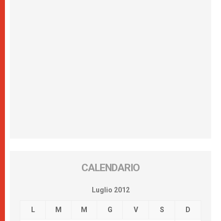
CALENDARIO
Luglio 2012
L
M
M
G
V
S
D