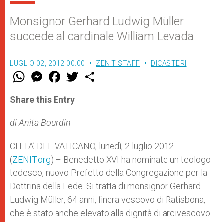
Monsignor Gerhard Ludwig Müller
succede al cardinale William Levada
LUGLIO 02, 2012 00:00
ZENIT STAFF
DICASTERI
W
M
F
T
S
h
e
a
w
h
a
s
c
i
a
t
s
e
t
r
Share this Entry
s
e
b
t
e
A
n
o
e
p
g
o
r
di Anita Bourdin
p
e
k
r
CITTA’ DEL VATICANO, lunedì, 2 luglio 2012
(
ZENIT.org
) – Benedetto XVI ha nominato un teologo
tedesco, nuovo Prefetto della Congregazione per la
Dottrina della Fede. Si tratta di monsignor Gerhard
Ludwig Müller, 64 anni, finora vescovo di Ratisbona,
che è stato anche elevato alla dignità di arcivescovo.