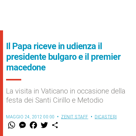
Il Papa riceve in udienza il
presidente bulgaro e il premier
macedone
La visita in Vaticano in occasione della
festa dei Santi Cirillo e Metodio
MAGGIO 24, 2012 00:00
ZENIT STAFF
DICASTERI
W
M
F
T
S
h
e
a
w
h
a
s
c
i
a