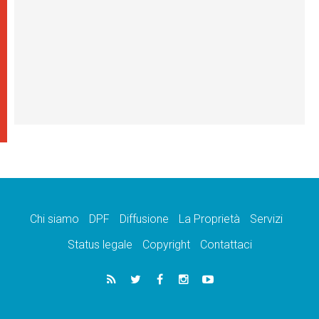
Chi siamo
DPF
Diffusione
La Proprietà
Servizi
Status legale
Copyright
Contattaci