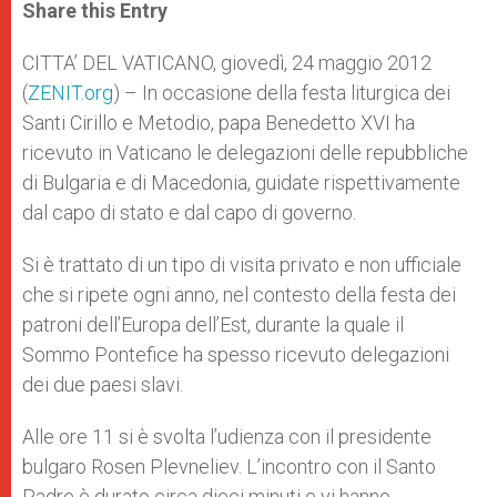
t
s
e
t
r
Share this Entry
s
e
b
t
e
A
n
o
e
p
g
o
r
CITTA’ DEL VATICANO, giovedì, 24 maggio 2012
p
e
k
(
ZENIT.org
r
) – In occasione della festa liturgica dei
Santi Cirillo e Metodio, papa Benedetto XVI ha
ricevuto in Vaticano le delegazioni delle repubbliche
di Bulgaria e di Macedonia, guidate rispettivamente
dal capo di stato e dal capo di governo.
Si è trattato di un tipo di visita privato e non ufficiale
che si ripete ogni anno, nel contesto della festa dei
patroni dell’Europa dell’Est, durante la quale il
Sommo Pontefice ha spesso ricevuto delegazioni
dei due paesi slavi.
Alle ore 11 si è svolta l’udienza con il presidente
bulgaro Rosen Plevneliev. L’incontro con il Santo
Padre è durato circa dieci minuti e vi hanno