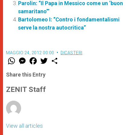
Parolin: “Il Papa in Messico come un ‘buon
samaritano’”
Bartolomeo I: “Contro i fondamentalismi
serve la nostra autocritica”
MAGGIO 24, 2012 00:00
DICASTERI
W
M
F
T
S
h
e
a
w
h
a
s
c
i
a
t
s
e
t
r
Share this Entry
s
e
b
t
e
A
n
o
e
p
g
o
r
ZENIT Staff
p
e
k
r
View all articles