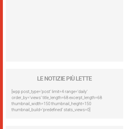
LE NOTIZIE PIÙ LETTE
[wpp post_type='post' limit=4 range='daily'
order_by='views' title_length=68 excerpt_length=68
thumbnail_width=150 thumbnail_height=150
thumbnail_build='predefined' stats_views=0]