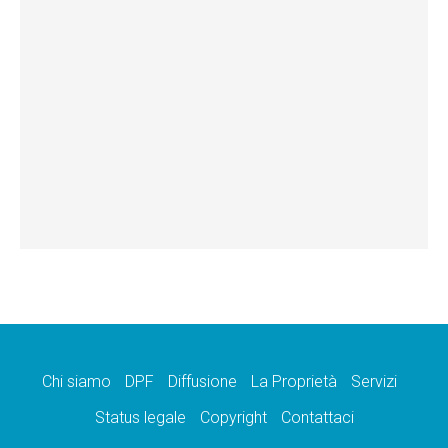
Chi siamo
DPF
Diffusione
La Proprietà
Servizi
Status legale
Copyright
Contattaci