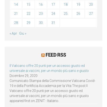
14
15
16
17
18
19
20
21
22
23
24
25
26
27
28
29
30
31
« Apr
Giu »
FEED RSS
Il Vaticano offre 20 punti per un accesso giusto ed
universale ai vaccini, per un mondo più sano e giusto
Dicembre 29, 2020
Comunicato Stampa della Commissione Vaticana Covid-
19 e della Pontificia Accademia per la Vita The post Il
Vaticano offre 20 punti per un accesso giusto ed
universale ai vaccini, per un mondo più sano e giusto
appeared first on ZENIT - Italiano.