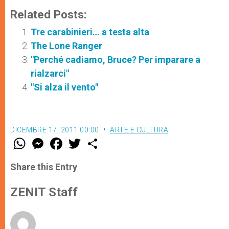
Related Posts:
Tre carabinieri… a testa alta
The Lone Ranger
"Perché cadiamo, Bruce? Per imparare a
rialzarci"
"Si alza il vento"
DICEMBRE 17, 2011 00:00
ARTE E CULTURA
W
M
F
T
S
h
e
a
w
h
a
s
c
i
a
t
s
e
t
r
Share this Entry
s
e
b
t
e
A
n
o
e
p
g
o
r
ZENIT Staff
p
e
k
r