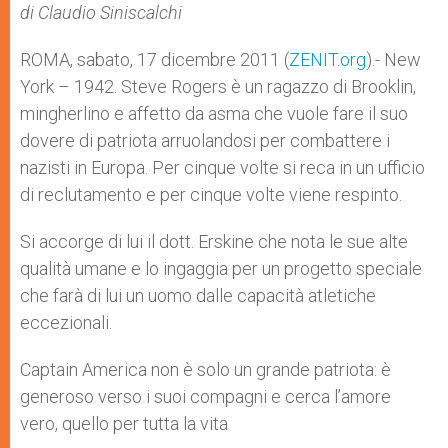
p
g
o
r
di Claudio Siniscalchi
p
e
k
r
ROMA, sabato, 17 dicembre 2011 (
ZENIT.org
).- New
York – 1942. Steve Rogers è un ragazzo di Brooklin,
mingherlino e affetto da asma che vuole fare il suo
dovere di patriota arruolandosi per combattere i
nazisti in Europa. Per cinque volte si reca in un ufficio
di reclutamento e per cinque volte viene respinto.
Si accorge di lui il dott. Erskine che nota le sue alte
qualità umane e lo ingaggia per un progetto speciale
che farà di lui un uomo dalle capacità atletiche
eccezionali.
Captain America non è solo un grande patriota: è
generoso verso i suoi compagni e cerca l’amore
vero, quello per tutta la vita