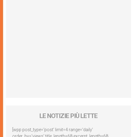
LE NOTIZIE PIÙ LETTE
[wpp post_type='post' limit=4 range='daily'
order_by='views' title_length=68 excerpt_length=68