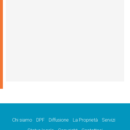
Chi siamo
DPF
Diffusione
La Proprietà
Servizi