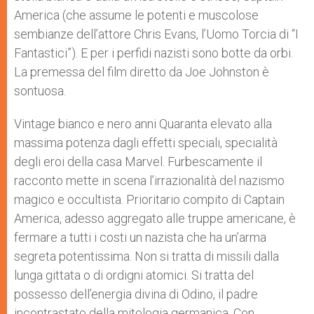
America (che assume le potenti e muscolose
sembianze dell’attore Chris Evans, l’Uomo Torcia di “I
Fantastici”). E per i perfidi nazisti sono botte da orbi.
La premessa del film diretto da Joe Johnston è
sontuosa.
Vintage bianco e nero anni Quaranta elevato alla
massima potenza dagli effetti speciali, specialità
degli eroi della casa Marvel. Furbescamente il
racconto mette in scena l’irrazionalità del nazismo
magico e occultista. Prioritario compito di Captain
America, adesso aggregato alle truppe americane, è
fermare a tutti i costi un nazista che ha un’arma
segreta potentissima. Non si tratta di missili dalla
lunga gittata o di ordigni atomici. Si tratta del
possesso dell’energia divina di Odino, il padre
incontrastato della mitologia germanica. Con