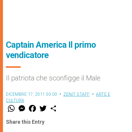
Captain America Il primo
vendicatore
Il patriota che sconfigge il Male
DICEMBRE 17, 2011 00:00
ZENIT STAFF
ARTE E
CULTURA
W
M
F
T
S
h
e
a
w
h
a
s
c
i
a
t
s
e
t
r
Share this Entry
s
e
b
t
e
A
n
o
e