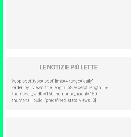
LE NOTIZIE PIÙ LETTE
[wpp post_type='post' limit=4 range='daily'
order_by='views' title_length=68 excerpt_length=68
thumbnail_width=150 thumbnail_height=150
thumbnail_build='predefined' stats_views=0]