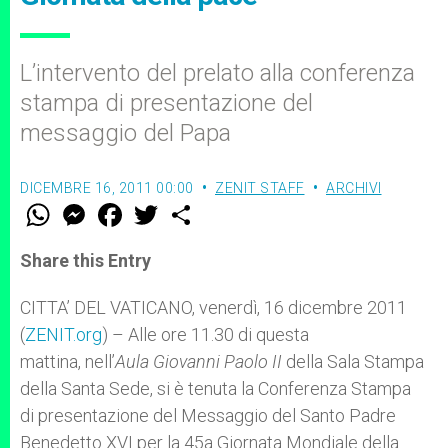
L’intervento del prelato alla conferenza
stampa di presentazione del
messaggio del Papa
DICEMBRE 16, 2011 00:00
ZENIT STAFF
ARCHIVI
W
M
F
T
S
h
e
a
w
h
a
s
c
i
a
t
s
e
t
r
Share this Entry
s
e
b
t
e
A
n
o
e
p
g
o
r
CITTA’ DEL VATICANO, venerdì, 16 dicembre 2011
p
e
k
(
ZENIT.org
r
) – Alle ore 11.30 di questa
mattina, nell’
Aula Giovanni Paolo II
della Sala Stampa
della Santa Sede, si è tenuta la Conferenza Stampa
di presentazione del Messaggio del Santo Padre
Benedetto XVI per la 45a Giornata Mondiale della