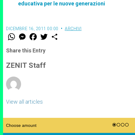
educativa per le nuove generazioni
DICEMBRE 16, 2011 00:00
ARCHIVI
W
M
F
T
S
h
e
a
w
h
a
s
c
i
a
t
s
e
t
r
Share this Entry
s
e
b
t
e
A
n
o
e
p
g
o
r
ZENIT Staff
p
e
k
r
View all articles