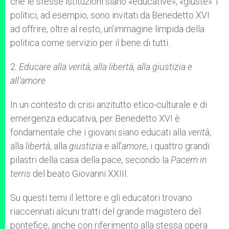
che le stesse istituzioni siano «educative», «giuste». I
politici, ad esempio, sono invitati da Benedetto XVI
ad offrire, oltre al resto, un’immagine limpida della
politica come servizio per il bene di tutti.
2.
Educare alla verità, alla libertà, alla giustizia e
all’amore
In un contesto di crisi anzitutto etico-culturale e di
emergenza educativa, per Benedetto XVI è
fondamentale che i giovani siano educati alla
verità
,
alla
libertà
, alla
giustizia
e all’
amore
, i quattro grandi
pilastri della casa della pace, secondo la
Pacem in
terris
del beato Giovanni XXIII.
Su questi temi il lettore e gli educatori trovano
riaccennati alcuni tratti del grande magistero del
pontefice, anche con riferimento alla stessa opera