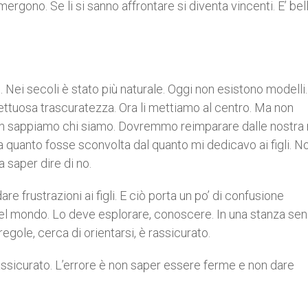
mergono. Se li si sanno affrontare si diventa vincenti. E’ bel
. Nei secoli è stato più naturale. Oggi non esistono modelli
fettuosa trascuratezza. Ora li mettiamo al centro. Ma non
n sappiamo chi siamo. Dovremmo reimparare dalle nostra 
quanto fosse sconvolta dal quanto mi dedicavo ai figli. N
 a saper dire di no.
re frustrazioni ai figli. E ciò porta un po’ di confusione
 del mondo. Lo deve esplorare, conoscere. In una stanza se
regole, cerca di orientarsi, è rassicurato.
è rassicurato. L’errore è non saper essere ferme e non dare