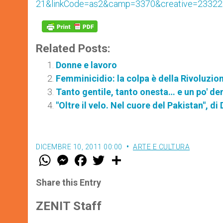
21&linkCode=as2&camp=3370&creative=23322
Related Posts:
Donne e lavoro
Femminicidio: la colpa è della Rivoluzio
Tanto gentile, tanto onesta… e un po' d
"Oltre il velo. Nel cuore del Pakistan", d
DICEMBRE 10, 2011 00:00
ARTE E CULTURA
W
M
F
T
S
h
e
a
w
h
a
s
c
i
a
t
s
e
t
r
Share this Entry
s
e
b
t
e
A
n
o
e
p
g
o
r
ZENIT Staff
p
e
k
r