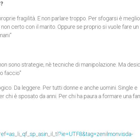
e?
proprie fragilità. E non parlare troppo. Per sfogarsi è meglio
 non certo con il marito. Oppure se proprio si vuole fare un
mani”
non sono strategie, nè tecniche di manipolazione. Ma desid
lo faccio”
ogico. Da leggere. Per tutti donne e anche uomini. Single e
er chi è sposato da anni. Per chi ha paura a formare una fam
f=as_li_qf_sp_asin_il_tl?ie=UTF8&tag=zenilmonvisda-