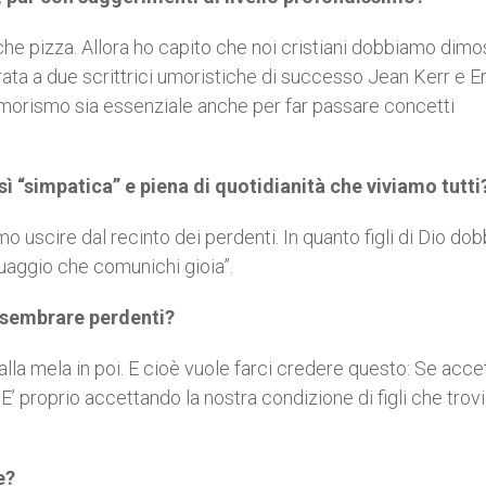
 che pizza. Allora ho capito che noi cristiani dobbiamo dimo
irata a due scrittrici umoristiche di successo Jean Kerr e 
morismo sia essenziale anche per far passare concetti
sì “simpatica” e piena di quotidianità che viviamo tutti
o uscire dal recinto dei perdenti. In quanto figli di Dio do
guaggio che comunichi gioia”.
di sembrare perdenti?
alla mela in poi. E cioè vuole farci credere questo: Se accet
 E’ proprio accettando la nostra condizione di figli che trov
e?