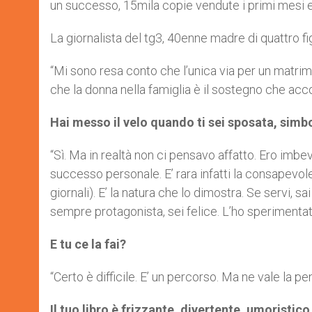
un successo, 15mila copie vendute i primi mesi e 
La giornalista del tg3, 40enne madre di quattro fig
“Mi sono resa conto che l’unica via per un matrim
che la donna nella famiglia è il sostegno che accogl
Hai messo il velo quando ti sei sposata, simb
“Sì. Ma in realtà non ci pensavo affatto. Ero imb
successo personale. E’ rara infatti la consapevol
giornali). E’ la natura che lo dimostra. Se servi, sa
sempre protagonista, sei felice. L’ho sperimentato
E tu ce la fai?
“Certo è difficile. E’ un percorso. Ma ne vale la 
Il tuo libro è frizzante, divertente, umoristic