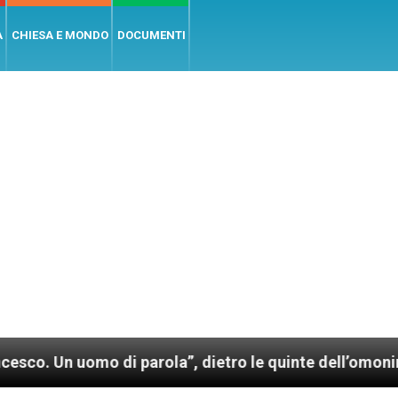
A
CHIESA E MONDO
DOCUMENTI
uomo di parola”, dietro le quinte dell’omonimo film d