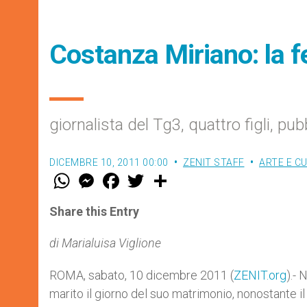
Costanza Miriano: la fe
giornalista del Tg3, quattro figli, pu
DICEMBRE 10, 2011 00:00
ZENIT STAFF
ARTE E C
W
M
F
T
S
h
e
a
w
h
a
s
c
i
a
t
s
e
t
r
Share this Entry
s
e
b
t
e
A
n
o
e
p
g
o
r
di Marialuisa Viglione
p
e
k
r
ROMA, sabato, 10 dicembre 2011 (
ZENIT.org
).-
marito il giorno del suo matrimonio, nonostante il