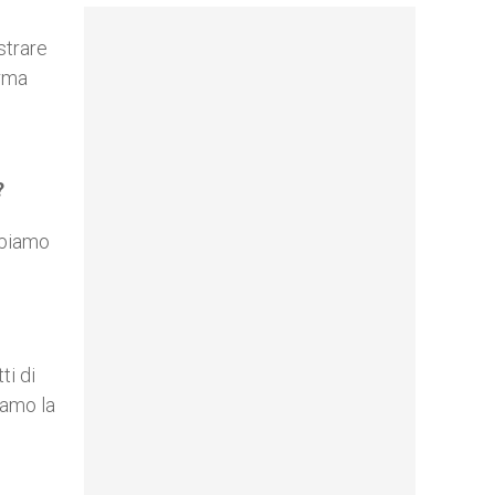
strare
Erma
?
bbiamo
ti di
iamo la