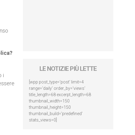
enso
lica?
,
LE NOTIZIE PIÙ LETTE
 i
[wpp post_type='post' limit=4
 essere
range='daily' order_by='views'
title_length=68 excerpt_length=68
thumbnail_width=150
thumbnail_height=150
thumbnail_build='predefined'
stats_views=0]