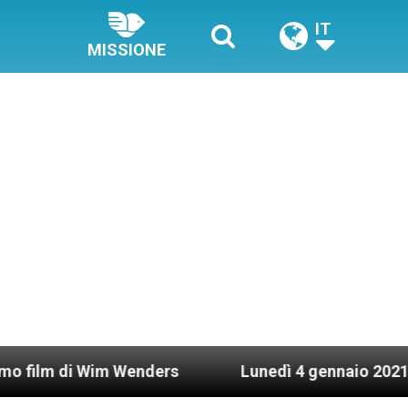
IT
MISSIONE
i Wim Wenders
Lunedì 4 gennaio 2021: Possesso