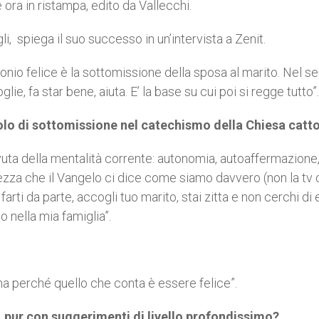
ora in ristampa, edito da Vallecchi.
li, spiega il suo successo in un’intervista a Zenit.
onio felice è la sottomissione della sposa al marito. Nel s
ie, fa star bene, aiuta. E’ la base su cui poi si regge tutto”.
olo di sottomissione nel catechismo della Chiesa catto
evuta della mentalità corrente: autonomia, autoaffermazione
ezza che il Vangelo ci dice come siamo davvero (non la tv o
i farti da parte, accogli tuo marito, stai zitta e non cerchi di
 nella mia famiglia”.
pena perché quello che conta è essere felice”.
o, pur con suggerimenti di livello profondissimo?