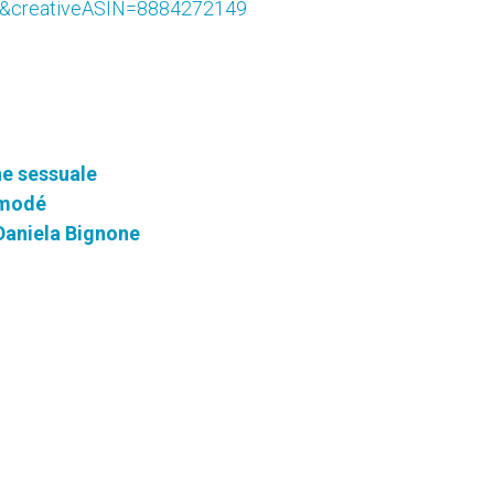
&creativeASIN=8884272149
ne sessuale
emodé
i Daniela Bignone