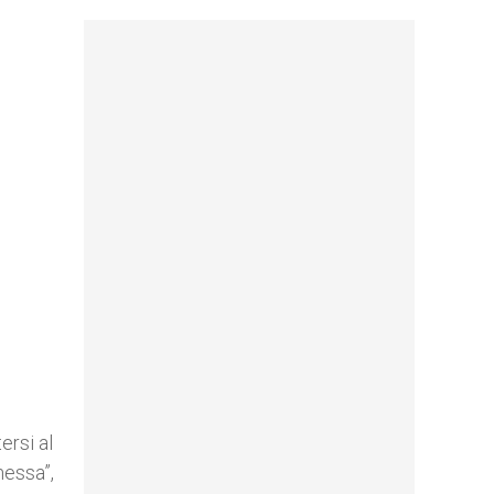
ersi al
messa”,