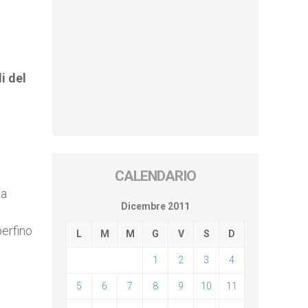
i del
CALENDARIO
ia
Dicembre 2011
perfino
L
M
M
G
V
S
D
1
2
3
4
5
6
7
8
9
10
11