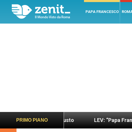
PAPA FRANCESCO
ROM
ndo più sano e giusto
LEV: “Papa Francesco. Un 
PRIMO PIANO