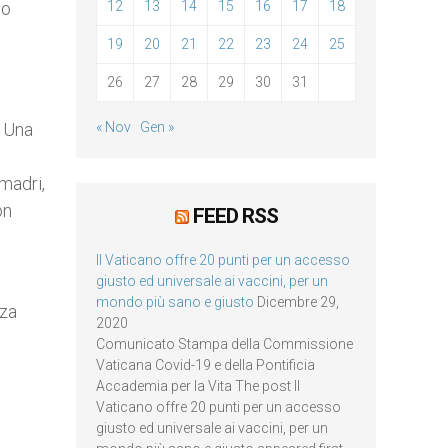
lo
12
13
14
15
16
17
18
19
20
21
22
23
24
25
26
27
28
29
30
31
. Una
« Nov
Gen »
madri,
on
FEED RSS
Il Vaticano offre 20 punti per un accesso
giusto ed universale ai vaccini, per un
mondo più sano e giusto
Dicembre 29,
nza
2020
Comunicato Stampa della Commissione
Vaticana Covid-19 e della Pontificia
Accademia per la Vita The post Il
Vaticano offre 20 punti per un accesso
giusto ed universale ai vaccini, per un