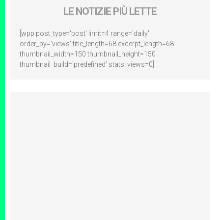
LE NOTIZIE PIÙ LETTE
[wpp post_type='post' limit=4 range='daily'
order_by='views' title_length=68 excerpt_length=68
thumbnail_width=150 thumbnail_height=150
thumbnail_build='predefined' stats_views=0]