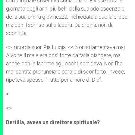
sotto il quale si sentiva schiacciare. E visse così le
giornate degli anni più belli della sua adolescenza e
della sua prima giovinezza, inchiodata a quella croce,
ma con il sorriso sulle labbra. Da eroina, non da
sconfitta.
<
>, ricorda suor Pia Luigia. << Non si lamentava mai.
A volte il male era così forte da farla piangere, ma
anche con le lacrime agli occhi, sorrideva. Non l’ho
mai sentita pronunciare parole di sconforto. Invece,
ripeteva spesso: “Tutto per amore di Dio”.
<
<
>.
Bertilla, aveva un direttore spirituale?