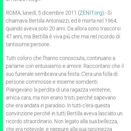
p
e
k
r
ROMA, lunedì, 5 dicembre 2011 (
ZENIT.org
).- Si
chiamava Bertilla Antoniazzi, ed è morta nel 1964,
quando aveva solo 20 anni. Da allora sono trascorsi
47 anni, ma Bertilla è viva più che mai nel ricordo di
tantissime persone.
Tutti coloro che l’hanno conosciuta, continuano a
parlarne con entusiasmo e amore. Raccontano che il
suo funerale sembrava una festa. C’era una folla di
persone commosse e insieme sorridenti.
Piangevano la perdita di una ragazza ventenne,
amica cara, ma non erano tristi, perché sapevano
che era andata in paradiso. In tutti c’era questa
convinzione perché in tutti Bertilla aveva lasciato un
ricordo straordinario. Non legato alla sua bellezza,
che era notevole, e neppure alla sua giovinezza