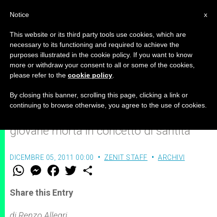
IT
Notice
x
This website or its third party tools use cookies, which are
necessary to its functioning and required to achieve the
purposes illustrated in the cookie policy. If you want to know
Gesù: Il segreto di Bertilla
more or withdraw your consent to all or some of the cookies,
please refer to the
cookie policy
.
By closing this banner, scrolling this page, clicking a link or
Singolare iniziativa natalizia per
continuing to browse otherwise, you agree to the use of cookies.
diffondere la conoscenza di una
giovane morta in concetto di santità
DICEMBRE 05, 2011 00:00
ZENIT STAFF
ARCHIVI
W
M
F
T
S
h
e
a
w
h
a
s
c
i
a
t
s
e
t
r
Share this Entry
s
e
b
t
e
A
n
o
e
p
g
o
r
di Renzo Allegri