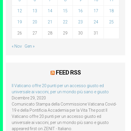
12
13
14
15
16
17
18
19
20
21
22
23
24
25
26
27
28
29
30
31
« Nov
Gen »
FEED RSS
Il Vaticano offre 20 punti per un accesso giusto ed
universale ai vaccini, per un mondo più sano e giusto
Dicembre 29, 2020
Comunicato Stampa della Commissione Vaticana Covid-
19 e della Pontificia Accademia per la Vita The post Il
Vaticano offre 20 punti per un accesso giusto ed
universale ai vaccini, per un mondo più sano e giusto
appeared first on ZENIT - Italiano.