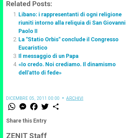
Related Posts:
Libano: i rappresentanti di ogni religione
riuniti intorno alla reliquia di San Giovanni
Paolo II
La "Statio Orbis" conclude il Congresso
Eucaristico
Il messaggio di un Papa
«Io credo. Noi crediamo. Il dinamismo
dell'atto di fede»
DICEMBRE 05, 2011 00:00
ARCHIVI
W
M
F
T
S
h
e
a
w
h
a
s
c
i
a
t
s
e
t
r
Share this Entry
s
e
b
t
e
A
n
o
e
p
g
o
r
ZENIT Staff