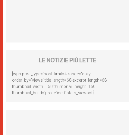
LE NOTIZIE PIÙ LETTE
[wpp post_type='post' limit=4 range='daily'
order_by='views' title_length=68 excerpt_length=68
thumbnail_width=150 thumbnail_height=150
thumbnail_build='predefined' stats_views=0]