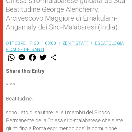
Chiesa siro-malabarese guidata da Sua
Beatitudine George Alencherry,
Arcivescovo Maggiore di Ernakulam-
Angamaly dei Siro-Malabaresi (India).
OTTOBRE 17, 2011 00:00
ZENIT STAFF
ESCATOLOGIA
E CAUSE DEI SANTI
W
M
F
T
S
h
e
a
w
h
a
s
c
i
a
t
s
e
t
r
Share this Entry
s
e
b
t
e
A
n
o
e
p
g
o
r
* * *
p
e
k
r
Beatitudine,
sono lieto di salutare lei e i membri del Sinodo
Permanente della Chiesa siro-malabarese che siete
giunti fino a Roma esprimendo così la comunione