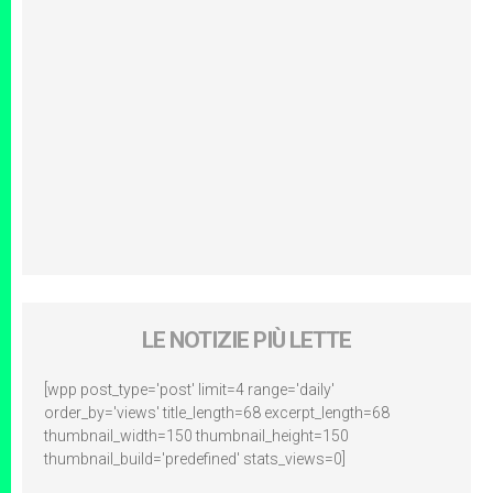
LE NOTIZIE PIÙ LETTE
[wpp post_type='post' limit=4 range='daily'
order_by='views' title_length=68 excerpt_length=68
thumbnail_width=150 thumbnail_height=150
thumbnail_build='predefined' stats_views=0]