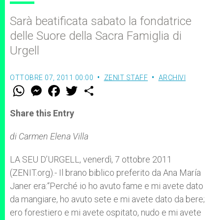
Sarà beatificata sabato la fondatrice
delle Suore della Sacra Famiglia di
Urgell
OTTOBRE 07, 2011 00:00
ZENIT STAFF
ARCHIVI
W
M
F
T
S
h
e
a
w
h
a
s
c
i
a
t
s
e
t
r
Share this Entry
s
e
b
t
e
A
n
o
e
p
g
o
r
di Carmen Elena Villa
p
e
k
r
LA SEU D’URGELL, venerdì, 7 ottobre 2011
(ZENIT.org).- Il brano biblico preferito da Ana María
Janer era:“Perché io ho avuto fame e mi avete dato
da mangiare, ho avuto sete e mi avete dato da bere;
ero forestiero e mi avete ospitato, nudo e mi avete