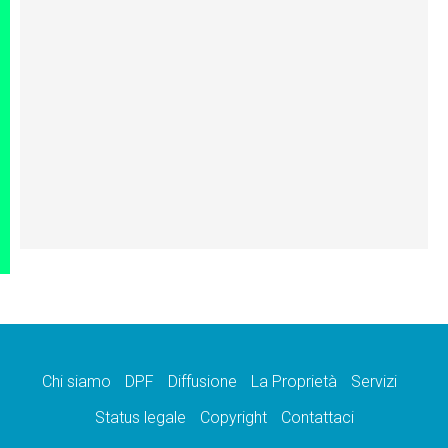
Chi siamo
DPF
Diffusione
La Proprietà
Servizi
Status legale
Copyright
Contattaci