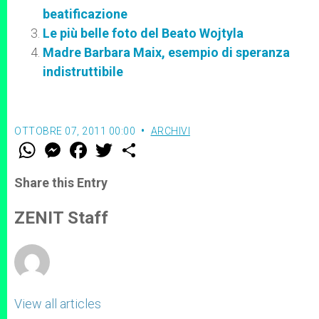
beatificazione
Le più belle foto del Beato Wojtyla
Madre Barbara Maix, esempio di speranza
indistruttibile
OTTOBRE 07, 2011 00:00
ARCHIVI
W
M
F
T
S
h
e
a
w
h
a
s
c
i
a
t
s
e
t
r
Share this Entry
s
e
b
t
e
A
n
o
e
p
g
o
r
ZENIT Staff
p
e
k
r
View all articles