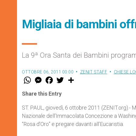
Migliaia di bambini of
La 9ª Ora Santa dei Bambini progra
OTTOBRE 06, 2011 00:00
ZENIT STAFF
CHIESE LO
W
M
F
T
S
h
e
a
w
h
a
s
c
i
a
t
s
e
t
r
Share this Entry
s
e
b
t
e
A
n
o
e
p
g
o
r
ST. PAUL, giovedì, 6 ottobre 2011 (ZENIT.org).- Mig
p
e
k
Nazionale dell’Immacolata Concezione a Washingto
r
“Rosa d’Oro” e pregare davanti all’Eucaristia.