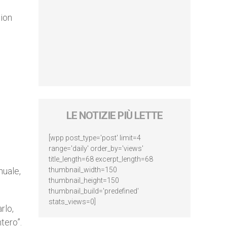
sion
LE NOTIZIE PIÙ LETTE
[wpp post_type='post' limit=4
range='daily' order_by='views'
title_length=68 excerpt_length=68
nuale,
thumbnail_width=150
thumbnail_height=150
thumbnail_build='predefined'
stats_views=0]
rlo,
tero”.