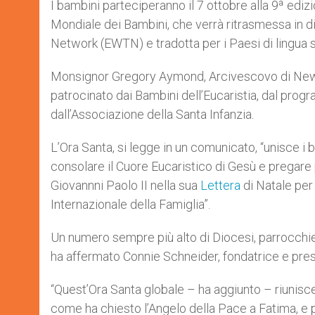
I bambini parteciperanno il 7 ottobre alla 9ª ediz
Mondiale dei Bambini, che verrà ritrasmessa in dir
Network (EWTN) e tradotta per i Paesi di lingua 
Monsignor Gregory Aymond, Arcivescovo di New Or
patrocinato dai Bambini dell’Eucaristia, dal prog
dall’Associazione della Santa Infanzia.
L’Ora Santa, si legge in un comunicato, “unisce 
consolare il Cuore Eucaristico di Gesù e pregare 
Giovannni Paolo II nella sua
Lettera
di Natale per
Internazionale della Famiglia”.
Un numero sempre più alto di Diocesi, parrocchie
ha affermato Connie Schneider, fondatrice e pres
“Quest’Ora Santa globale – ha aggiunto – riunisce
come ha chiesto l’Angelo della Pace a Fatima, e p