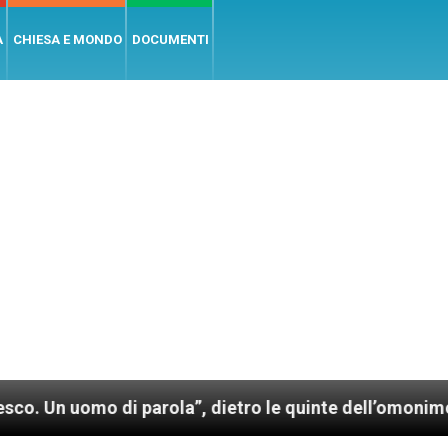
A
CHIESA E MONDO
DOCUMENTI
o di parola”, dietro le quinte dell’omonimo film di W