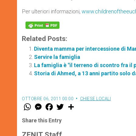
Per ulteriori informazioni,
www.childrenoftheeuch
Related Posts:
Diventa mamma per intercessione di Mar
Servire la famiglia
La famiglia è "il terreno di scontro fra i
Storia di Ahmed, a 13 anni partito solo dal
OTTOBRE 06, 2011 00:00
CHIESE LOCALI
W
M
F
T
S
h
e
a
w
h
a
s
c
i
a
t
s
e
t
r
Share this Entry
s
e
b
t
e
A
n
o
e
p
g
o
r
ZENIT Staff