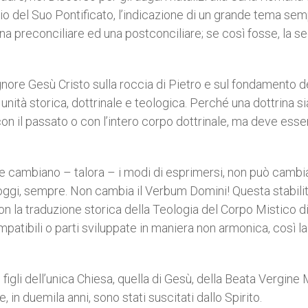
zio del Suo Pontificato, l’indicazione di un grande tema se
na preconciliare ed una postconciliare; se così fosse, la 
ignore Gesù Cristo sulla roccia di Pietro e sul fondamento d
nità storica, dottrinale e teologica. Perché una dottrina si
on il passato o con l’intero corpo dottrinale, ma deve esser
se cambiano – talora – i modi di esprimersi, non può cambi
i, oggi, sempre. Non cambia il Verbum Domini! Questa stabilit
 non la traduzione storica della Teologia del Corpo Mistico d
atibili o parti sviluppate in maniera non armonica, così la
figli dell’unica Chiesa, quella di Gesù, della Beata Vergine 
e, in duemila anni, sono stati suscitati dallo Spirito.