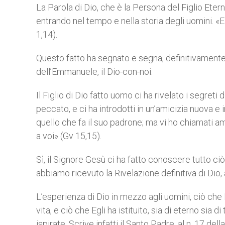
La Parola di Dio, che è la Persona del Figlio Eterno
entrando nel tempo e nella storia degli uomini. «E
1,14).
Questo fatto ha segnato e segna, definitivamente, l
dell’Emmanuele, il Dio-con-noi.
Il Figlio di Dio fatto uomo ci ha rivelato i segreti 
peccato, e ci ha introdotti in un’amicizia nuova e
quello che fa il suo padrone; ma vi ho chiamati a
a voi» (Gv 15,15).
Sì, il Signore Gesù ci ha fatto conoscere tutto ciò
abbiamo ricevuto la Rivelazione definitiva di Dio, 
L’esperienza di Dio in mezzo agli uomini, ciò che E
vita, e ciò che Egli ha istituito, sia di eterno sia
ispirate. Scrive infatti il Santo Padre, al n. 17 