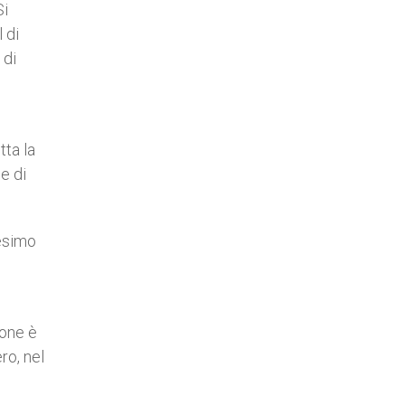
Si
 di
 di
tta la
e di
desimo
ione è
ro, nel