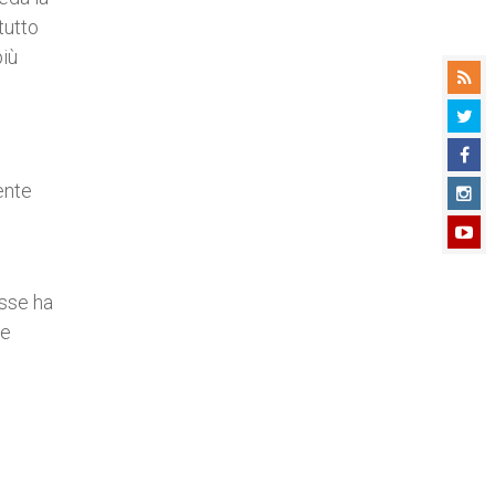
tutto
più
ente
esse ha
ze