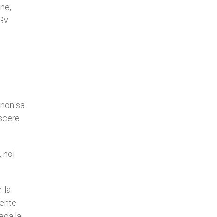
rne,
(Gv
 non sa
oscere
, noi
r la
mente
eda la