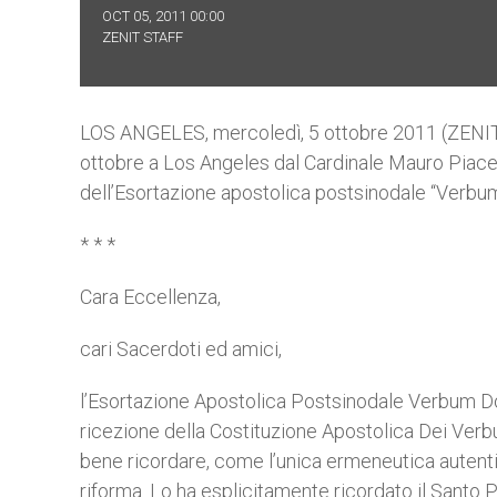
OCT 05, 2011 00:00
ZENIT STAFF
LOS ANGELES, mercoledì, 5 ottobre 2011 (ZENIT.or
ottobre a Los Angeles dal Cardinale Mauro Piacenz
dell’Esortazione apostolica postsinodale “Verbu
* * *
Cara Eccellenza,
cari Sacerdoti ed amici,
l’Esortazione Apostolica Postsinodale Verbum 
ricezione della Costituzione Apostolica Dei Verb
bene ricordare, come l’unica ermeneutica autentic
riforma. Lo ha esplicitamente ricordato il Santo P