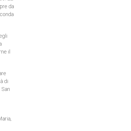
mpre da
seconda
egli
a
ne il
are
à di
i San
Maria,