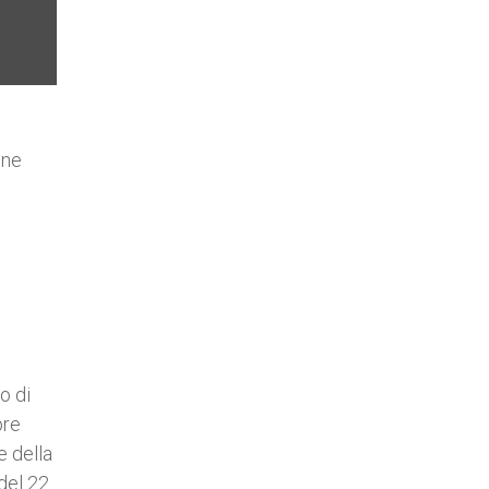
one
o di
pre
e della
 del 22