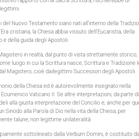
itutivo rapporto con la Sacra Scrittura, rischierebbe di
legittimi.
ti del Nuovo Testamento siano nati all’interno della Tradizi
a cristiana, la Chiesa abbia vissuto dell’Eucaristia, della
 e della guida degli Apostoli.
Magistero in realtà, dal punto di vista strettamente storico,
me luogo in cui la Scrittura nasce, Scrittura e Tradizione 
 dal Magistero, cioè dailegittimi Successori degli Apostoli.
monio della Chiesa ed è autorevolmente insegnato nella
umenico Vaticano II. Se altre interpretazioni, da parte di 
eli alla giusta interpretazione del Concilio e, anche per q
un Sinodo alla Parola di Dio nella vita della Chiesa, per
nte talune, non legittime unilateralità.
iamente sottolineato dalla Verbum Domini, è costituito da