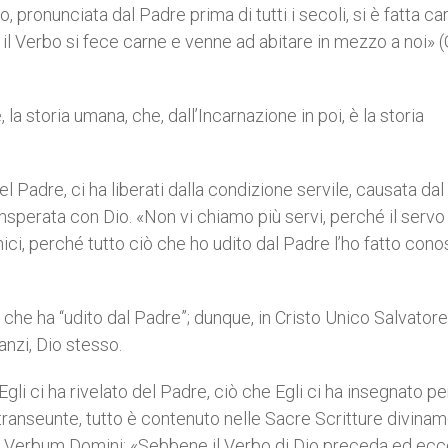
, pronunciata dal Padre prima di tutti i secoli, si è fatta ca
 il Verbo si fece carne e venne ad abitare in mezzo a noi» 
a storia umana, che, dall’Incarnazione in poi, è la storia
del Padre, ci ha liberati dalla condizione servile, causata dal
 insperata con Dio. «Non vi chiamo più servi, perché il servo
mici, perché tutto ciò che ho udito dal Padre l’ho fatto con
 che ha “udito dal Padre”; dunque, in Cristo Unico Salvatore
anzi, Dio stesso.
gli ci ha rivelato del Padre, ciò che Egli ci ha insegnato pe
 di transeunte, tutto è contenuto nelle Sacre Scritture divina
della Verbum Domini: «Sebbene il Verbo di Dio preceda ed ecc