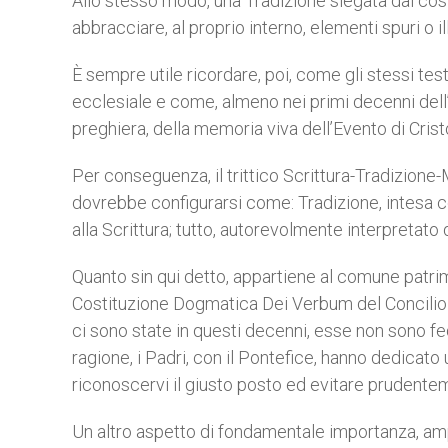
Allo stesso modo, una Tradizione slegata dal cost
abbracciare, al proprio interno, elementi spuri o il
È sempre utile ricordare, poi, come gli stessi tes
ecclesiale e come, almeno nei primi decenni dell’Er
preghiera, della memoria viva dell’Evento di Cristo
Per conseguenza, il trittico Scrittura-Tradizione-
dovrebbe configurarsi come: Tradizione, intesa co
alla Scrittura; tutto, autorevolmente interpretato
Quanto sin qui detto, appartiene al comune patri
Costituzione Dogmatica Dei Verbum del Concilio Ec
ci sono state in questi decenni, esse non sono fed
ragione, i Padri, con il Pontefice, hanno dedicato 
riconoscervi il giusto posto ed evitare prudenteme
Un altro aspetto di fondamentale importanza, amp