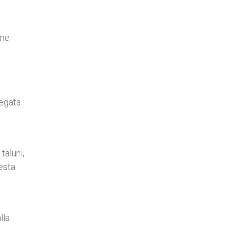
one
legata
taluni,
uesta
lla