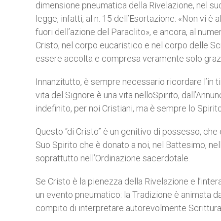
dimensione pneumatica della Rivelazione, nel suo
legge, infatti, al n. 15 dell’Esortazione: «Non vi 
fuori dell’azione del Paraclito», e ancora, al num
Cristo, nel corpo eucaristico e nel corpo delle Sc
essere accolta e compresa veramente solo grazi
Innanzitutto, è sempre necessario ricordare l’in ti
vita del Signore è una vita nelloSpirito, dall’Annu
indefinito, per noi Cristiani, ma è sempre lo Spirito
Questo “di Cristo” è un genitivo di possesso, che
Suo Spirito che è donato a noi, nel Battesimo, nell
soprattutto nell’Ordinazione sacerdotale.
Se Cristo è la pienezza della Rivelazione e l’intera
un evento pneumatico: la Tradizione è animata dallo
compito di interpretare autorevolmente Scrittura e