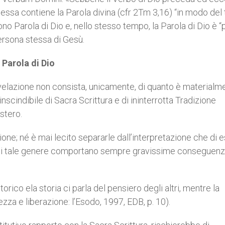
o, essa contiene la Parola divina (cfr 2Tm 3,16) “in modo del 
ono Parola di Dio e, nello stesso tempo, la Parola di Dio è “
ersona stessa di Gesù.
 Parola di Dio
velazione non consista, unicamente, di quanto è materialm
nscindibile di Sacra Scrittura e di ininterrotta Tradizione
stero.
ione; né è mai lecito separarle dall’interpretazione che di 
ni di tale genere comportano sempre gravissime conseguen
rico ela storia ci parla del pensiero degli altri, mentre la
ezza e liberazione: l’Esodo, 1997, EDB, p. 10).