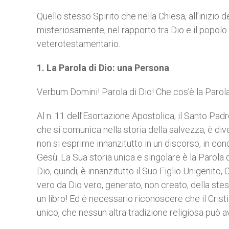
Quello stesso Spirito che nella Chiesa, all’inizio d
misteriosamente, nel rapporto tra Dio e il popolo 
veterotestamentario.
1. La Parola di Dio: una Persona
Verbum Domini! Parola di Dio! Che cos’è la Parola
Al n. 11 dell’Esortazione Apostolica, il Santo Pad
che si comunica nella storia della salvezza, è div
non si esprime innanzitutto in un discorso, in con
Gesù. La Sua storia unica e singolare è la Parola de
Dio, quindi, è innanzitutto il Suo Figlio Unigenito
vero da Dio vero, generato, non creato, della st
un libro! Ed è necessario riconoscere che il Cristia
unico, che nessun altra tradizione religiosa può a