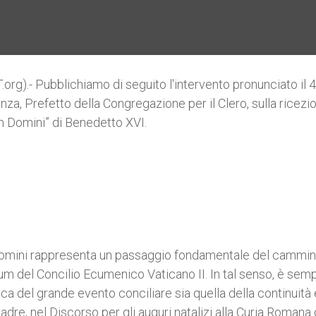
g).- Pubblichiamo di seguito l'intervento pronunciato il 4
a, Prefetto della Congregazione per il Clero, sulla ricezi
m Domini” di Benedetto XVI.
Domini rappresenta un passaggio fondamentale del cammin
um del Concilio Ecumenico Vaticano II. In tal senso, è sem
a del grande evento conciliare sia quella della continuità 
adre, nel Discorso per gli auguri natalizi alla Curia Romana