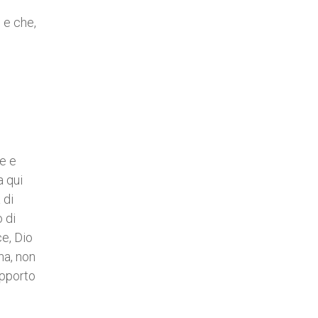
o e che,
ne e
a qui
 di
o di
ce, Dio
na, non
apporto